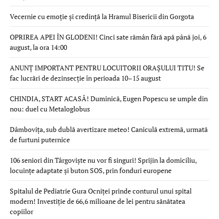
Vecernie cu emoție și credință la Hramul Bisericii din Gorgota
OPRIREA APEI ÎN GLODENI! Cinci sate rămân fără apă până joi, 6
august, la ora 14:00
ANUNȚ IMPORTANT PENTRU LOCUITORII ORAȘULUI TITU! Se
fac lucrări de dezinsecție în perioada 10–15 august
CHINDIA, START ACASĂ! Duminică, Eugen Popescu se umple din
nou: duel cu Metaloglobus
Dâmbovița, sub dublă avertizare meteo! Caniculă extremă, urmată
de furtuni puternice
106 seniori din Târgoviște nu vor fi singuri! Sprijin la domiciliu,
locuințe adaptate și buton SOS, prin fonduri europene
Spitalul de Pediatrie Gura Ocniței prinde conturul unui spital
modern! Investiție de 66,6 milioane de lei pentru sănătatea
copiilor