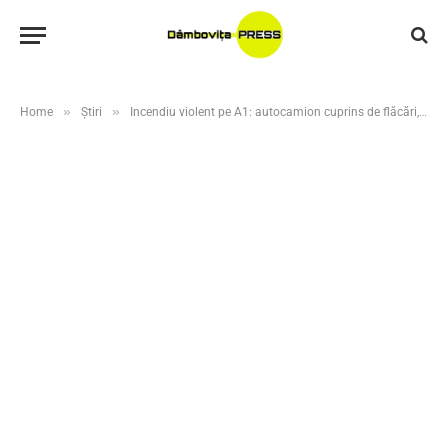
»
»
Home
Știri
Incendiu violent pe A1: autocamion cuprins de flăcări, trafic blocat spre Pitești