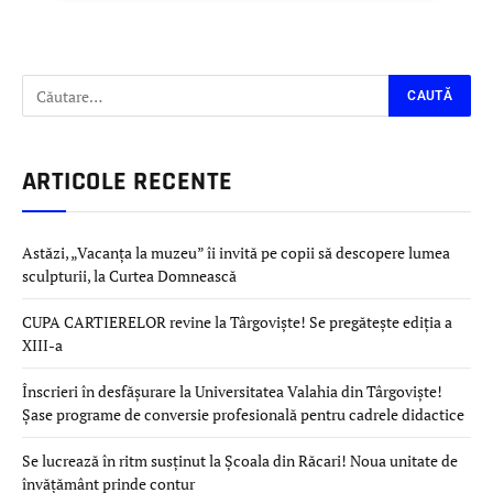
ARTICOLE RECENTE
Astăzi, „Vacanța la muzeu” îi invită pe copii să descopere lumea
sculpturii, la Curtea Domnească
CUPA CARTIERELOR revine la Târgoviște! Se pregătește ediția a
XIII-a
Înscrieri în desfășurare la Universitatea Valahia din Târgoviște!
Șase programe de conversie profesională pentru cadrele didactice
Se lucrează în ritm susținut la Școala din Răcari! Noua unitate de
învățământ prinde contur