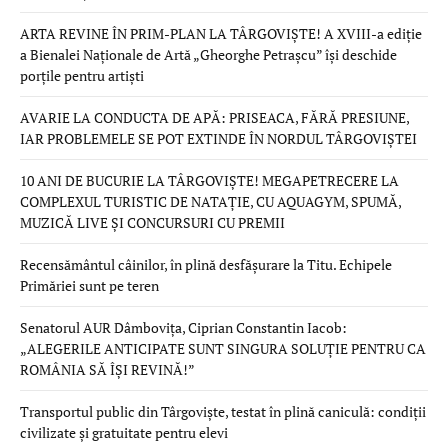
ARTA REVINE ÎN PRIM-PLAN LA TÂRGOVIȘTE! A XVIII-a ediție
a Bienalei Naționale de Artă „Gheorghe Petrașcu” își deschide
porțile pentru artiști
AVARIE LA CONDUCTA DE APĂ: PRISEACA, FĂRĂ PRESIUNE,
IAR PROBLEMELE SE POT EXTINDE ÎN NORDUL TÂRGOVIȘTEI
10 ANI DE BUCURIE LA TÂRGOVIȘTE! MEGAPETRECERE LA
COMPLEXUL TURISTIC DE NATAȚIE, CU AQUAGYM, SPUMĂ,
MUZICĂ LIVE ȘI CONCURSURI CU PREMII
Recensământul câinilor, în plină desfășurare la Titu. Echipele
Primăriei sunt pe teren
Senatorul AUR Dâmbovița, Ciprian Constantin Iacob:
„ALEGERILE ANTICIPATE SUNT SINGURA SOLUȚIE PENTRU CA
ROMÂNIA SĂ ÎȘI REVINĂ!”
Transportul public din Târgoviște, testat în plină caniculă: condiții
civilizate și gratuitate pentru elevi