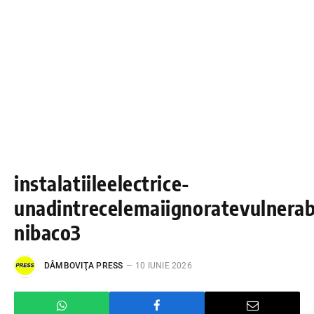
instalatiileelectrice-
unadintrecelemaiignoratevulnerabi
nibaco3
DÂMBOVIŢA PRESS
10 IUNIE 2026