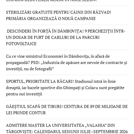
STERILIZĂRI GRATUITE PENTRU CÂINII DIN RĂZVAD!
PRIMĂRIA ORGANIZEAZĂ O NOUĂ CAMPANIE
DESCINDERI ÎN FORȚĂ ÎN DÂMBOVIȚA! 9 PERCHEZIȚII ÎNTR-
UN DOSAR DE FURT DE CABLURI DE LA PARCURI
FOTOVOLTAICE
Cu ce vine ministrul Economiei în Dâmbovița, în afară de
propagandă? PSD: „Industria de apărare are nevoie de contracte și
investiții, nu de fotografii”
SPORTUL, PRIORITATE LA RĂCARI! Stadionul intră în linie
dreaptă, iar bazele sportive din Ghimpați și Colacu sunt pregătite
pentru noi investiții
GĂEȘTIUL SCAPĂ DE TIRURI! CENTURA DE 89 DE MILIOANE DE
LEI PRINDE CONTUR
ADMITERE MASTER LA UNIVERSITATEA „VALAHIA” DIN
TÂRGOVIȘTE: CALENDARUL SESIUNII IULIE–SEPTEMBRIE 2026