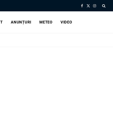
Facebook
X
Instagram
(Twitter)
RT
ANUNȚURI
METEO
VIDEO