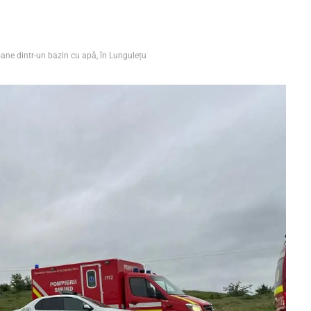
oane dintr-un bazin cu apă, în Lungulețu