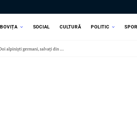
BOVIȚA
SOCIAL
CULTURĂ
POLITIC
SPO
PREMIERĂ NAȚIONALĂ în Bucegi! Doi alpiniști germani, salvați din Peretele Văii Albe într-o misiune aero spectaculoasă. Jos pălăria pentru toți cei implicați!