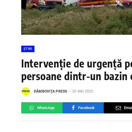
ȘTIRI
Intervenție de urgență pe
persoane dintr-un bazin 
DÂMBOVIŢA PRESS
30 MAI 2025
WhatsApp
Facebook
Emai