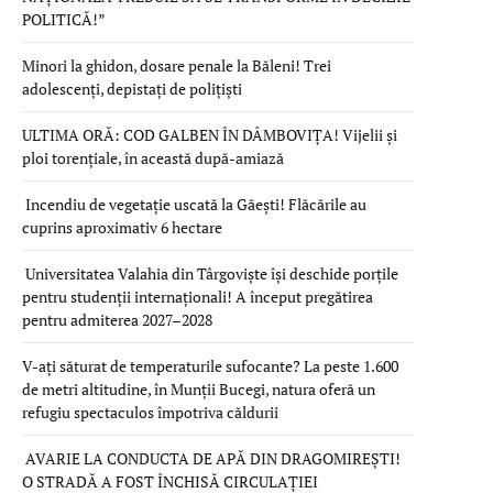
POLITICĂ!”
Minori la ghidon, dosare penale la Băleni! Trei
adolescenți, depistați de polițiști
ULTIMA ORĂ: COD GALBEN ÎN DÂMBOVIȚA! Vijelii și
ploi torențiale, în această după-amiază
Incendiu de vegetație uscată la Găești! Flăcările au
cuprins aproximativ 6 hectare
Universitatea Valahia din Târgoviște își deschide porțile
pentru studenții internaționali! A început pregătirea
pentru admiterea 2027–2028
V-ați săturat de temperaturile sufocante? La peste 1.600
de metri altitudine, în Munții Bucegi, natura oferă un
refugiu spectaculos împotriva căldurii
AVARIE LA CONDUCTA DE APĂ DIN DRAGOMIREȘTI!
O STRADĂ A FOST ÎNCHISĂ CIRCULAȚIEI