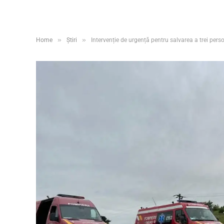
»
»
Home
Știri
Intervenție de urgență pentru salvarea a trei pers