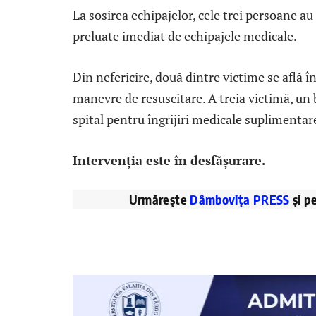
La sosirea echipajelor, cele trei persoane au
preluate imediat de echipajele medicale.
Din nefericire, două dintre victime se află î
manevre de resuscitare. A treia victimă, un b
spital pentru îngrijiri medicale suplimentar
Intervenția este în desfășurare.
Urmărește
Dâmbovița PRESS
și p