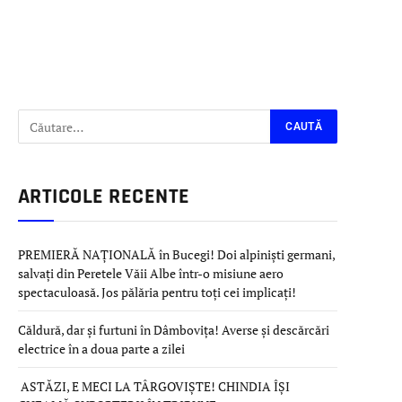
ARTICOLE RECENTE
PREMIERĂ NAȚIONALĂ în Bucegi! Doi alpiniști germani,
salvați din Peretele Văii Albe într-o misiune aero
spectaculoasă. Jos pălăria pentru toți cei implicați!
Căldură, dar și furtuni în Dâmbovița! Averse și descărcări
electrice în a doua parte a zilei
ASTĂZI, E MECI LA TÂRGOVIȘTE! CHINDIA ÎȘI