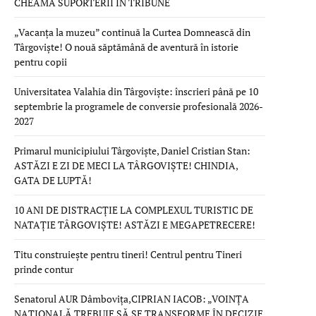
CHEAMĂ SUPORTERII ÎN TRIBUNE
„Vacanța la muzeu” continuă la Curtea Domnească din
Târgoviște! O nouă săptămână de aventură în istorie
pentru copii
Universitatea Valahia din Târgoviște: înscrieri până pe 10
septembrie la programele de conversie profesională 2026-
2027
Primarul municipiului Târgoviște, Daniel Cristian Stan:
ASTĂZI E ZI DE MECI LA TÂRGOVIȘTE! CHINDIA,
GATA DE LUPTĂ!
10 ANI DE DISTRACȚIE LA COMPLEXUL TURISTIC DE
NATAȚIE TÂRGOVIȘTE! ASTĂZI E MEGAPETRECERE!
Titu construiește pentru tineri! Centrul pentru Tineri
prinde contur
Senatorul AUR Dâmbovița,CIPRIAN IACOB: „VOINȚA
NAȚIONALĂ TREBUIE SĂ SE TRANSFORME ÎN DECIZIE