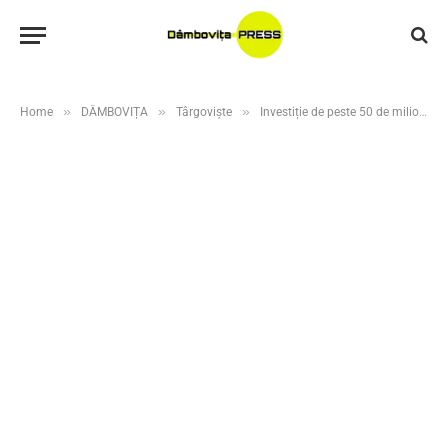
»
»
»
Home
DÂMBOVIȚA
Târgoviște
Investiție de peste 50 de milioane de lei la Liceul Tehnologic „Voievodul Mircea”. Daniel Cristian Stan: În septembrie, elevii vor reveni într-o școală complet transformată