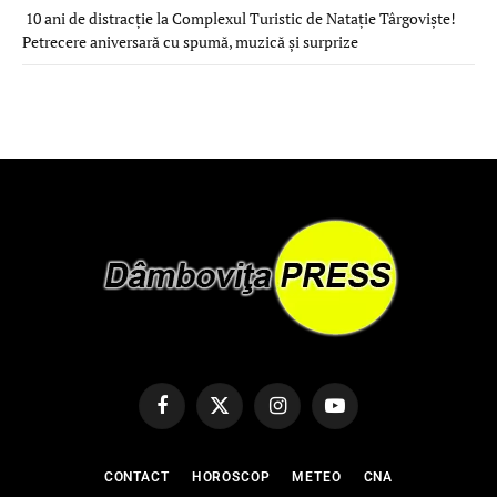
10 ani de distracție la Complexul Turistic de Natație Târgoviște!
Petrecere aniversară cu spumă, muzică și surprize
Facebook
X
Instagram
YouTube
(Twitter)
CONTACT
HOROSCOP
METEO
CNA