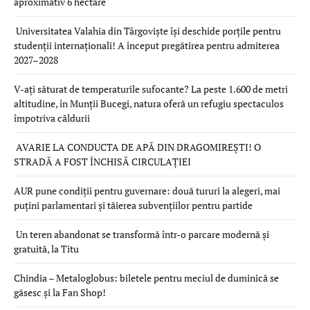
aproximativ 6 hectare
Universitatea Valahia din Târgoviște își deschide porțile pentru
studenții internaționali! A început pregătirea pentru admiterea
2027–2028
V-ați săturat de temperaturile sufocante? La peste 1.600 de metri
altitudine, în Munții Bucegi, natura oferă un refugiu spectaculos
împotriva căldurii
AVARIE LA CONDUCTA DE APĂ DIN DRAGOMIREȘTI! O
STRADĂ A FOST ÎNCHISĂ CIRCULAȚIEI
AUR pune condiții pentru guvernare: două tururi la alegeri, mai
puțini parlamentari și tăierea subvențiilor pentru partide
Un teren abandonat se transformă într-o parcare modernă și
gratuită, la Titu
Chindia – Metaloglobus: biletele pentru meciul de duminică se
găsesc și la Fan Shop!