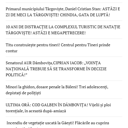
Primarul municipiului Târgoviște, Daniel Cristian Stan: ASTĂZI E
ZI DE MECI LA TÂRGOVIȘTE! CHINDIA, GATA DE LUPTĂ!
10 ANI DE DISTRACȚIE LA COMPLEXUL TURISTIC DE NATAȚIE
TÂRGOVIȘTE! ASTĂZI E MEGAPETRECERE!
Titu construiește pentru tineri! Centrul pentru Tineri prinde
contur
Senatorul AUR Dâmbovița,CIPRIAN IACOB: „VOINȚA
NAȚIONALĂ TREBUIE SĂ SE TRANSFORME ÎN DECIZIE
POLITICĂ!”
Minori la ghidon, dosare penale la Băleni! Trei adolescenți,
depistați de polițiști
ULTIMA ORĂ: COD GALBEN ÎN DÂMBOVIȚA! Vijelii și ploi
torențiale, în această după-amiază
Incendiu de vegetație uscată la Găești! Flăcările au cuprins