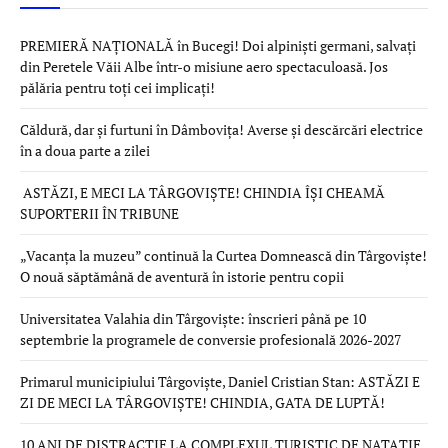
PREMIERĂ NAȚIONALĂ în Bucegi! Doi alpiniști germani, salvați
din Peretele Văii Albe într-o misiune aero spectaculoasă. Jos
pălăria pentru toți cei implicați!
Căldură, dar și furtuni în Dâmbovița! Averse și descărcări electrice
în a doua parte a zilei
ASTĂZI, E MECI LA TÂRGOVIȘTE! CHINDIA ÎȘI CHEAMĂ
SUPORTERII ÎN TRIBUNE
„Vacanța la muzeu” continuă la Curtea Domnească din Târgoviște!
O nouă săptămână de aventură în istorie pentru copii
Universitatea Valahia din Târgoviște: înscrieri până pe 10
septembrie la programele de conversie profesională 2026-2027
Primarul municipiului Târgoviște, Daniel Cristian Stan: ASTĂZI E
ZI DE MECI LA TÂRGOVIȘTE! CHINDIA, GATA DE LUPTĂ!
10 ANI DE DISTRACȚIE LA COMPLEXUL TURISTIC DE NATAȚIE