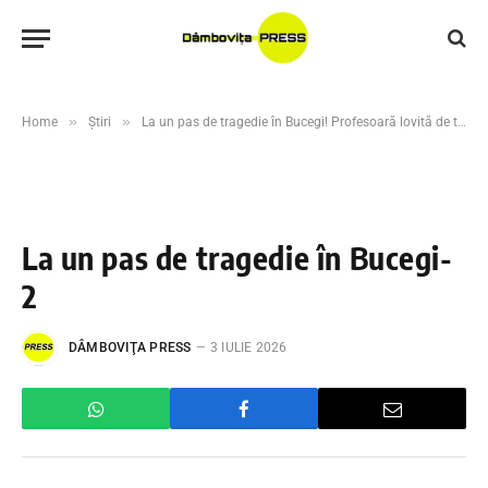
»
»
Home
Știri
La un pas de tragedie în Bucegi! Profesoară lovită de trăsnet în timpul unei furtuni. Cei 14 copii pe care îi însoțea au fost salvați de Salvamont
La un pas de tragedie în Bucegi-
2
DÂMBOVIŢA PRESS
3 IULIE 2026