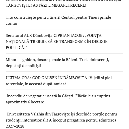
TÂRGOVIȘTE! ASTĂZI E MEGAPETRECERE!
Titu construiește pentru tineri! Centrul pentru Tineri prinde
contur
Senatorul AUR Dâmbovița,CIPRIAN IACOB: „VOINȚA
NAȚIONALĂ TREBUIE SĂ SE TRANSFORME ÎN DECIZIE
POLITICĂ!”
Minori la ghidon, dosare penale la Băleni! Trei adolescenți,
depistați de polițiști
ULTIMA ORĂ: COD GALBEN ÎN DÂMBOVIȚA! Vijelii și ploi
torențiale, în această după-amiază
Incendiu de vegetație uscată la Găești! Flăcările au cuprins
aproximativ 6 hectare
Universitatea Valahia din Târgoviște își deschide porțile pentru
studenții internaționali! A început pregătirea pentru admiterea
2027–2028