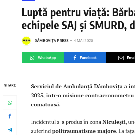
Luptă pentru viață: Bărba
echipele SAJ și SMURD, d
DÂMBOVIŢA PRESS
4 MAI 2025
WhatsApp
Facebook
Emai
Serviciul de Ambulanță Dâmbovița a int
SHARE
2025, într-o misiune contracronometru p
comatoasă.
Incidentul s-a produs în zona
Niculești
, un
suferind
politraumatisme majore
. La faț