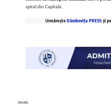
spital din Capitală.
Urmărește
Dâmbovița PRESS
și p
SHARE.