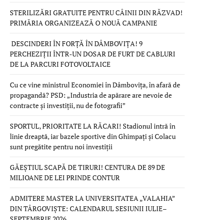
STERILIZĂRI GRATUITE PENTRU CÂINII DIN RĂZVAD!
PRIMĂRIA ORGANIZEAZĂ O NOUĂ CAMPANIE
DESCINDERI ÎN FORȚĂ ÎN DÂMBOVIȚA! 9
PERCHEZIȚII ÎNTR-UN DOSAR DE FURT DE CABLURI
DE LA PARCURI FOTOVOLTAICE
Cu ce vine ministrul Economiei în Dâmbovița, în afară de
propagandă? PSD: „Industria de apărare are nevoie de
contracte și investiții, nu de fotografii”
SPORTUL, PRIORITATE LA RĂCARI! Stadionul intră în
linie dreaptă, iar bazele sportive din Ghimpați și Colacu
sunt pregătite pentru noi investiții
GĂEȘTIUL SCAPĂ DE TIRURI! CENTURA DE 89 DE
MILIOANE DE LEI PRINDE CONTUR
ADMITERE MASTER LA UNIVERSITATEA „VALAHIA”
DIN TÂRGOVIȘTE: CALENDARUL SESIUNII IULIE–
SEPTEMBRIE 2026