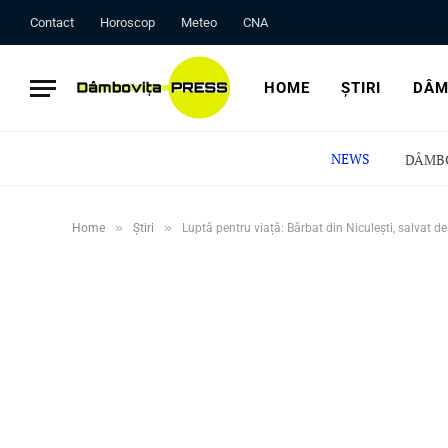
Contact
Horoscop
Meteo
CNA
HOME
ȘTIRI
DÂM
NEWS
»
»
Home
Știri
Luptă pentru viață: Bărbat din Niculești, salvat 