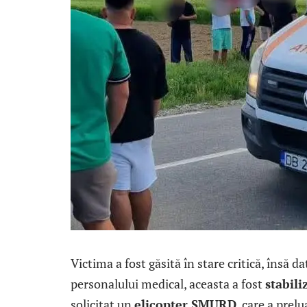
Victima a fost găsită în stare critică, însă d
personalului medical, aceasta a fost
stabili
solicitat un
elicopter SMURD
, care a prel