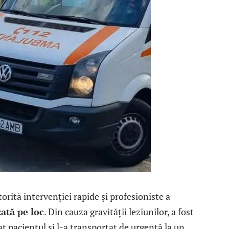
atorită intervenției rapide și profesioniste a
zată pe loc
. Din cauza gravității leziunilor, a fost
uat pacientul și l-a transportat de urgență la un