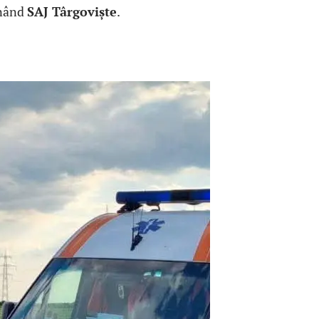
inând
SAJ Târgoviște
.