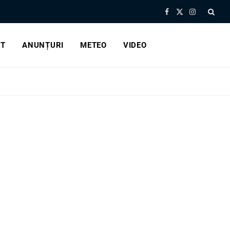
Facebook
X
Instagram
(Twitter)
RT
ANUNȚURI
METEO
VIDEO