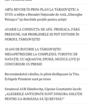
ARTA REVINE ÎN PRIM-PLAN LA TÂRGOVIȘTE! A
XVIII-a ediție a Bienalei Naționale de Artă „Gheorghe
Petrașcu” își deschide porțile pentru artiști
AVARIE LA CONDUCTA DE APĂ: PRISEACA, FĂRĂ
PRESIUNE, IAR PROBLEMELE SE POT EXTINDE ÎN
NORDUL TÂRGOVIȘTEI
10 ANI DE BUCURIE LA TÂRGOVIȘTE!
MEGAPETRECERE LA COMPLEXUL TURISTIC DE
NATAȚIE, CU AQUAGYM, SPUMĂ, MUZICĂ LIVE ȘI
CONCURSURI CU PREMII
Recensământul câinilor, în plină desfășurare la Titu.
Echipele Primăriei sunt pe teren
Senatorul AUR Dâmbovița, Ciprian Constantin Iacob:
„ALEGERILE ANTICIPATE SUNT SINGURA SOLUȚIE
PENTRU CA ROMÂNIA SĂ ÎȘI REVINĂ!”