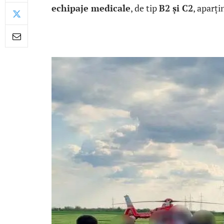
echipaje medicale
, de tip
B2 și C2
, aparț