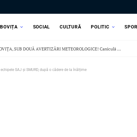
BOVIȚA
SOCIAL
CULTURĂ
POLITIC
SPO
DÂMBOVIȚA, SUB DOUĂ AVERTIZĂRI METEOROLOGICE! Caniculă dar și vijelii și ploi torențiale
de echipele SAJ și SMURD, după o cădere de la înălțime