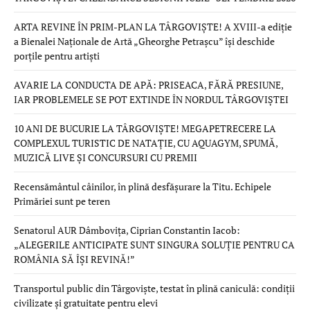
ARTA REVINE ÎN PRIM-PLAN LA TÂRGOVIȘTE! A XVIII-a ediție
a Bienalei Naționale de Artă „Gheorghe Petrașcu” își deschide
porțile pentru artiști
AVARIE LA CONDUCTA DE APĂ: PRISEACA, FĂRĂ PRESIUNE,
IAR PROBLEMELE SE POT EXTINDE ÎN NORDUL TÂRGOVIȘTEI
10 ANI DE BUCURIE LA TÂRGOVIȘTE! MEGAPETRECERE LA
COMPLEXUL TURISTIC DE NATAȚIE, CU AQUAGYM, SPUMĂ,
MUZICĂ LIVE ȘI CONCURSURI CU PREMII
Recensământul câinilor, în plină desfășurare la Titu. Echipele
Primăriei sunt pe teren
Senatorul AUR Dâmbovița, Ciprian Constantin Iacob:
„ALEGERILE ANTICIPATE SUNT SINGURA SOLUȚIE PENTRU CA
ROMÂNIA SĂ ÎȘI REVINĂ!”
Transportul public din Târgoviște, testat în plină caniculă: condiții
civilizate și gratuitate pentru elevi