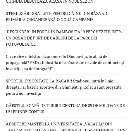
CHINDIA DEBUTEAZĂ ACASĂ ÎN NOUL SEZON!
STERILIZĂRI GRATUITE PENTRU CÂINII DIN RĂZVAD!
PRIMĂRIA ORGANIZEAZĂ O NOUĂ CAMPANIE
DESCINDERI ÎN FORȚĂ ÎN DÂMBOVIȚA! 9 PERCHEZIȚII ÎNTR-
UN DOSAR DE FURT DE CABLURI DE LA PARCURI
FOTOVOLTAICE
Cu ce vine ministrul Economiei în Dâmbovița, în afară de
propagandă? PSD: „Industria de apărare are nevoie de contracte și
investiții, nu de fotografii”
SPORTUL, PRIORITATE LA RĂCARI! Stadionul intră în linie
dreaptă, iar bazele sportive din Ghimpați și Colacu sunt pregătite
pentru noi investiții
GĂEȘTIUL SCAPĂ DE TIRURI! CENTURA DE 89 DE MILIOANE DE
LEI PRINDE CONTUR
ADMITERE MASTER LA UNIVERSITATEA „VALAHIA” DIN
TÂRGOVIȘTE: CALENDARUL SESIUNII IULIE–SEPTEMBRIE 2026