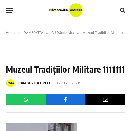
»
»
»
Home
DÂMBOVIȚA
CJ Dâmboviţa
Muzeul Tradițiilor Militare Dâmbovițene – o călătorie fascinantă prin istoria României, în inima Târgoviștei
Muzeul Tradițiilor Militare 1111111
DÂMBOVIŢA PRESS
17 IUNIE 2026