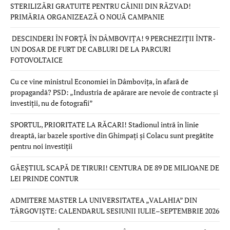
STERILIZĂRI GRATUITE PENTRU CÂINII DIN RĂZVAD!
PRIMĂRIA ORGANIZEAZĂ O NOUĂ CAMPANIE
DESCINDERI ÎN FORȚĂ ÎN DÂMBOVIȚA! 9 PERCHEZIȚII ÎNTR-
UN DOSAR DE FURT DE CABLURI DE LA PARCURI
FOTOVOLTAICE
Cu ce vine ministrul Economiei în Dâmbovița, în afară de
propagandă? PSD: „Industria de apărare are nevoie de contracte și
investiții, nu de fotografii”
SPORTUL, PRIORITATE LA RĂCARI! Stadionul intră în linie
dreaptă, iar bazele sportive din Ghimpați și Colacu sunt pregătite
pentru noi investiții
GĂEȘTIUL SCAPĂ DE TIRURI! CENTURA DE 89 DE MILIOANE DE
LEI PRINDE CONTUR
ADMITERE MASTER LA UNIVERSITATEA „VALAHIA” DIN
TÂRGOVIȘTE: CALENDARUL SESIUNII IULIE–SEPTEMBRIE 2026