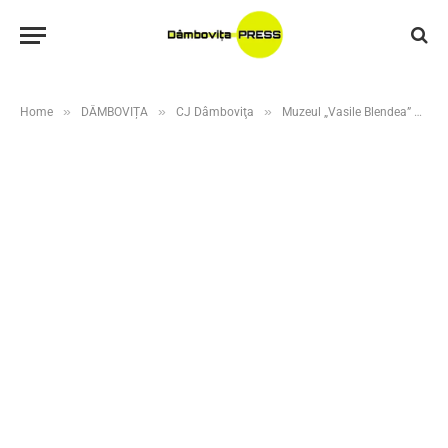
»
»
»
Home
DÂMBOVIȚA
CJ Dâmboviţa
Muzeul „Vasile Blendea” din Târgoviște va putea fi vizitat doar pe bază de programare în zilele de 4 și 12 iulie