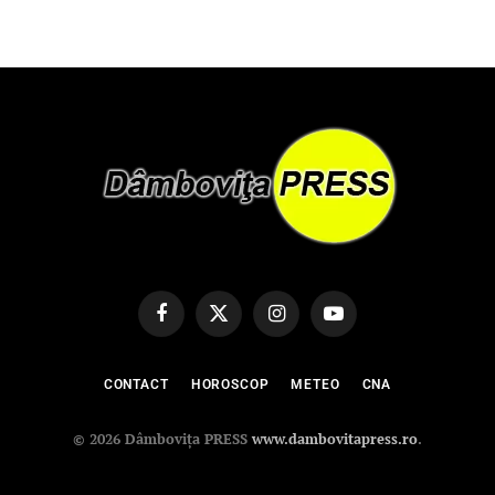
Facebook
X
Instagram
YouTube
(Twitter)
CONTACT
HOROSCOP
METEO
CNA
© 2026 Dâmbovița PRESS
www.dambovitapress.ro
.