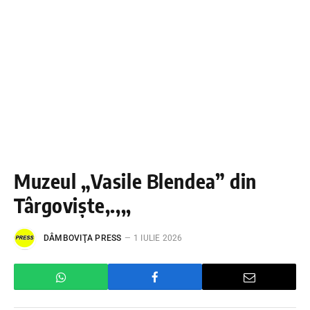
Muzeul „Vasile Blendea” din
Târgoviște,.,,,
DÂMBOVIŢA PRESS
1 IULIE 2026