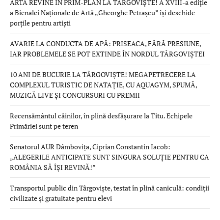
ARTA REVINE ÎN PRIM-PLAN LA TÂRGOVIȘTE! A XVIII-a ediție
a Bienalei Naționale de Artă „Gheorghe Petrașcu” își deschide
porțile pentru artiști
AVARIE LA CONDUCTA DE APĂ: PRISEACA, FĂRĂ PRESIUNE,
IAR PROBLEMELE SE POT EXTINDE ÎN NORDUL TÂRGOVIȘTEI
10 ANI DE BUCURIE LA TÂRGOVIȘTE! MEGAPETRECERE LA
COMPLEXUL TURISTIC DE NATAȚIE, CU AQUAGYM, SPUMĂ,
MUZICĂ LIVE ȘI CONCURSURI CU PREMII
Recensământul câinilor, în plină desfășurare la Titu. Echipele
Primăriei sunt pe teren
Senatorul AUR Dâmbovița, Ciprian Constantin Iacob:
„ALEGERILE ANTICIPATE SUNT SINGURA SOLUȚIE PENTRU CA
ROMÂNIA SĂ ÎȘI REVINĂ!”
Transportul public din Târgoviște, testat în plină caniculă: condiții
civilizate și gratuitate pentru elevi