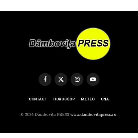
Facebook
X
Instagram
YouTube
(Twitter)
CONTACT
HOROSCOP
METEO
CNA
© 2026 Dâmbovița PRESS
www.dambovitapress.ro
.