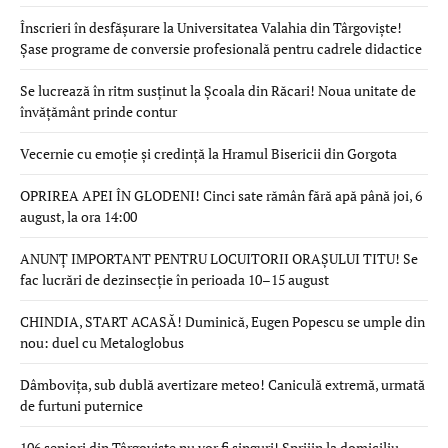
Înscrieri în desfășurare la Universitatea Valahia din Târgoviște!
Șase programe de conversie profesională pentru cadrele didactice
Se lucrează în ritm susținut la Școala din Răcari! Noua unitate de
învățământ prinde contur
Vecernie cu emoție și credință la Hramul Bisericii din Gorgota
OPRIREA APEI ÎN GLODENI! Cinci sate rămân fără apă până joi, 6
august, la ora 14:00
ANUNȚ IMPORTANT PENTRU LOCUITORII ORAȘULUI TITU! Se
fac lucrări de dezinsecție în perioada 10–15 august
CHINDIA, START ACASĂ! Duminică, Eugen Popescu se umple din
nou: duel cu Metaloglobus
Dâmbovița, sub dublă avertizare meteo! Caniculă extremă, urmată
de furtuni puternice
106 seniori din Târgoviște nu vor fi singuri! Sprijin la domiciliu,