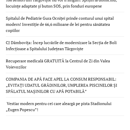
locuințe adaptate și buton SOS, prin fonduri europene
Spitalul de Pediatrie Gura Ocniței prinde conturul unui spital
modern! Investiție de 66,6 milioane de lei pentru sănătatea
copiilor
CJ Dâmbovița: Încep lucrările de modernizare la Secția de Boli
Infecțioase a Spitalului Județean Târgoviște
Recuperare medicală GRATUITĂ la Centrul de Zi din Valea
Voievozilor
COMPANIA DE APĂ FACE APEL LA CONSUM RESPONSABIL:
„EVITAȚI UDATUL GRĂDINILOR, UMPLEREA PISCINELOR ȘI
SPĂLATUL MAȘINILOR CU APĂ POTABILĂ”
Vestiar modern pentru cei care aleargă pe pista Stadionului
„Eugen Popescu”!