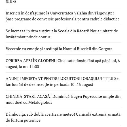
XIII-a
Înscrieri în desfășurare la Universitatea Valahia din Târgoviște!
Șase programe de conversie profesională pentru cadrele didactice
Se lucrează în ritm susținut la Școala din Răcari! Noua unitate de
învățământ prinde contur
Vecernie cu emoție și credință la Hramul Bisericii din Gorgota
OPRIREA APEI ÎN GLODENI! Cinci sate rămân fără apă până joi, 6
august, la ora 14:00
ANUNȚ IMPORTANT PENTRU LOCUITORII ORAȘULUI TITU! Se
fac lucrări de dezinsecție în perioada 10–15 august
CHINDIA, START ACASĂ! Duminică, Eugen Popescu se umple din
nou: duel cu Metaloglobus
Dâmbovița, sub dublă avertizare meteo! Caniculă extremă, urmată
de furtuni puternice