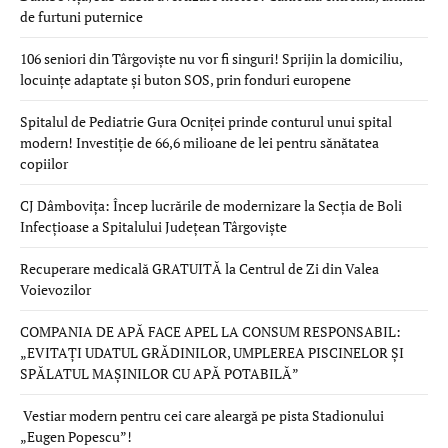
de furtuni puternice
106 seniori din Târgoviște nu vor fi singuri! Sprijin la domiciliu,
locuințe adaptate și buton SOS, prin fonduri europene
Spitalul de Pediatrie Gura Ocniței prinde conturul unui spital
modern! Investiție de 66,6 milioane de lei pentru sănătatea
copiilor
CJ Dâmbovița: Încep lucrările de modernizare la Secția de Boli
Infecțioase a Spitalului Județean Târgoviște
Recuperare medicală GRATUITĂ la Centrul de Zi din Valea
Voievozilor
COMPANIA DE APĂ FACE APEL LA CONSUM RESPONSABIL:
„EVITAȚI UDATUL GRĂDINILOR, UMPLEREA PISCINELOR ȘI
SPĂLATUL MAȘINILOR CU APĂ POTABILĂ”
Vestiar modern pentru cei care aleargă pe pista Stadionului
„Eugen Popescu”!