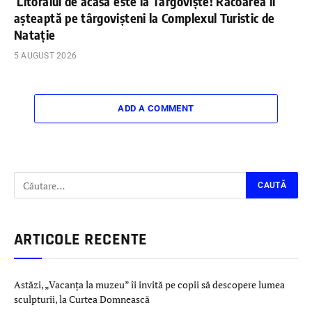
Litoralul de acasă este la Târgoviște! Răcoarea îi
așteaptă pe târgovișteni la Complexul Turistic de
Natație
5 AUGUST 2026
ADD A COMMENT
ARTICOLE RECENTE
Astăzi, „Vacanța la muzeu” îi invită pe copii să descopere lumea
sculpturii, la Curtea Domnească