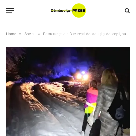
»
»
Home
Social
Patru turiști din București, doi adulți și doi copii, au fost sprijiniți de jandarmii montani dâmbovițeni după ce au rămas înzăpeziți cu autoturismul într-o zonă greu accesibilă din Masivul Bucegi