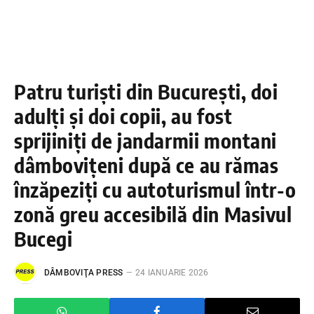
Patru turiști din București, doi
adulți și doi copii, au fost
sprijiniți de jandarmii montani
dâmbovițeni după ce au rămas
înzăpeziți cu autoturismul într-o
zonă greu accesibilă din Masivul
Bucegi
DÂMBOVIŢA PRESS
24 IANUARIE 2026