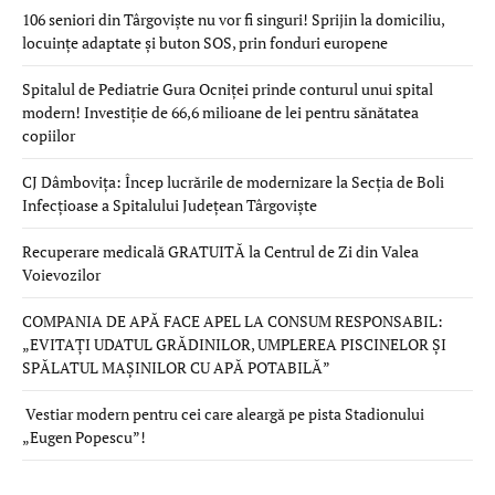
106 seniori din Târgoviște nu vor fi singuri! Sprijin la domiciliu,
locuințe adaptate și buton SOS, prin fonduri europene
Spitalul de Pediatrie Gura Ocniței prinde conturul unui spital
modern! Investiție de 66,6 milioane de lei pentru sănătatea
copiilor
CJ Dâmbovița: Încep lucrările de modernizare la Secția de Boli
Infecțioase a Spitalului Județean Târgoviște
Recuperare medicală GRATUITĂ la Centrul de Zi din Valea
Voievozilor
COMPANIA DE APĂ FACE APEL LA CONSUM RESPONSABIL:
„EVITAȚI UDATUL GRĂDINILOR, UMPLEREA PISCINELOR ȘI
SPĂLATUL MAȘINILOR CU APĂ POTABILĂ”
Vestiar modern pentru cei care aleargă pe pista Stadionului
„Eugen Popescu”!