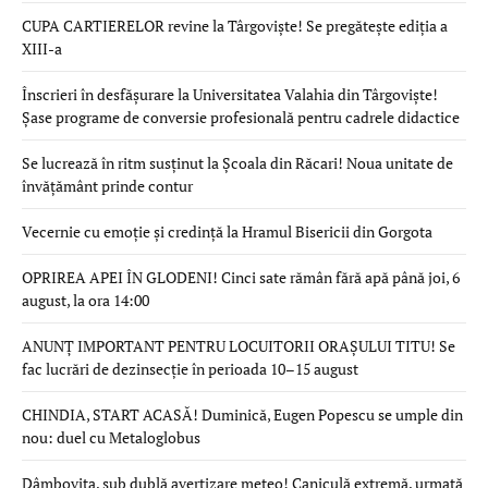
CUPA CARTIERELOR revine la Târgoviște! Se pregătește ediția a
XIII-a
Înscrieri în desfășurare la Universitatea Valahia din Târgoviște!
Șase programe de conversie profesională pentru cadrele didactice
Se lucrează în ritm susținut la Școala din Răcari! Noua unitate de
învățământ prinde contur
Vecernie cu emoție și credință la Hramul Bisericii din Gorgota
OPRIREA APEI ÎN GLODENI! Cinci sate rămân fără apă până joi, 6
august, la ora 14:00
ANUNȚ IMPORTANT PENTRU LOCUITORII ORAȘULUI TITU! Se
fac lucrări de dezinsecție în perioada 10–15 august
CHINDIA, START ACASĂ! Duminică, Eugen Popescu se umple din
nou: duel cu Metaloglobus
Dâmbovița, sub dublă avertizare meteo! Caniculă extremă, urmată