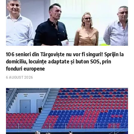
106 seniori din Târgoviște nu vor fi singuri! Sprijin la
domiciliu, locuințe adaptate și buton SOS, prin
fonduri europene
6 AUGUST 2026