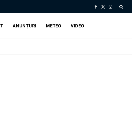
Facebook
X
Instagram
(Twitter)
RT
ANUNȚURI
METEO
VIDEO