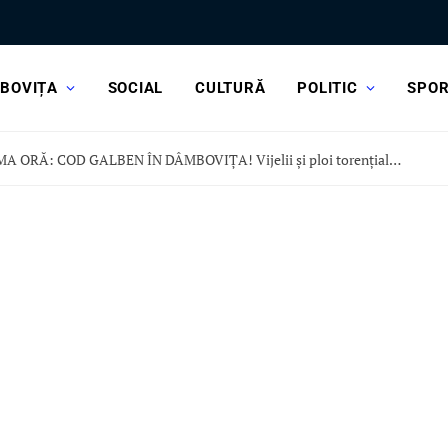
BOVIȚA
SOCIAL
CULTURĂ
POLITIC
SPO
ULTIMA ORĂ: COD GALBEN ÎN DÂMBOVIȚA! Vijelii și ploi torențiale, în această după-amiază