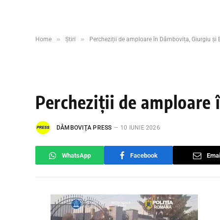
»
»
Home
Știri
Percheziții de amploare în Dâmbovița, Giurgiu și B
Percheziții de amploare
DÂMBOVIŢA PRESS
10 IUNIE 2026
WhatsApp
Facebook
Emai