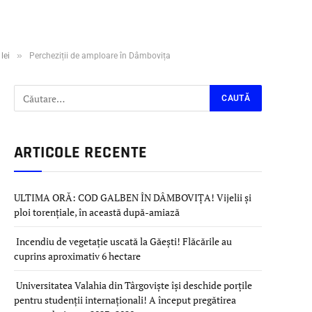
»
lei
Percheziții de amploare în Dâmbovița
ARTICOLE RECENTE
ULTIMA ORĂ: COD GALBEN ÎN DÂMBOVIȚA! Vijelii și
ploi torențiale, în această după-amiază
Incendiu de vegetație uscată la Găești! Flăcările au
cuprins aproximativ 6 hectare
Universitatea Valahia din Târgoviște își deschide porțile
pentru studenții internaționali! A început pregătirea