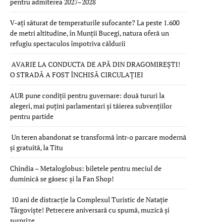
pentru admiterea 2027–2028
V-ați săturat de temperaturile sufocante? La peste 1.600
de metri altitudine, în Munții Bucegi, natura oferă un
refugiu spectaculos împotriva căldurii
AVARIE LA CONDUCTA DE APĂ DIN DRAGOMIREȘTI!
O STRADĂ A FOST ÎNCHISĂ CIRCULAȚIEI
AUR pune condiții pentru guvernare: două tururi la
alegeri, mai puțini parlamentari și tăierea subvențiilor
pentru partide
Un teren abandonat se transformă într-o parcare modernă
și gratuită, la Titu
Chindia – Metaloglobus: biletele pentru meciul de
duminică se găsesc și la Fan Shop!
10 ani de distracție la Complexul Turistic de Natație
Târgoviște! Petrecere aniversară cu spumă, muzică și
surprize