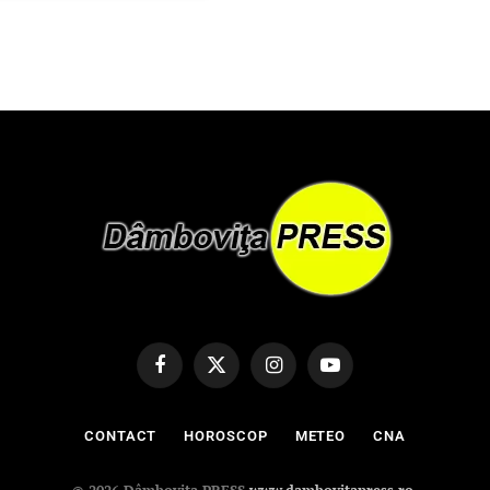
Facebook
X
Instagram
YouTube
(Twitter)
CONTACT
HOROSCOP
METEO
CNA
© 2026 Dâmbovița PRESS
www.dambovitapress.ro
.