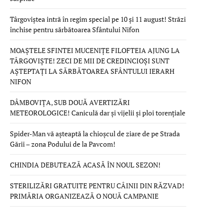
Târgoviștea intră în regim special pe 10 și 11 august! Străzi
închise pentru sărbătoarea Sfântului Nifon
MOAȘTELE SFINTEI MUCENIȚE FILOFTEIA AJUNG LA
TÂRGOVIȘTE! ZECI DE MII DE CREDINCIOȘI SUNT
AȘTEPTAȚI LA SĂRBĂTOAREA SFÂNTULUI IERARH
NIFON
DÂMBOVIȚA, SUB DOUĂ AVERTIZĂRI
METEOROLOGICE! Caniculă dar și vijelii și ploi torențiale
Spider-Man vă așteaptă la chioșcul de ziare de pe Strada
Gării – zona Podului de la Pavcom!
CHINDIA DEBUTEAZĂ ACASĂ ÎN NOUL SEZON!
STERILIZĂRI GRATUITE PENTRU CÂINII DIN RĂZVAD!
PRIMĂRIA ORGANIZEAZĂ O NOUĂ CAMPANIE