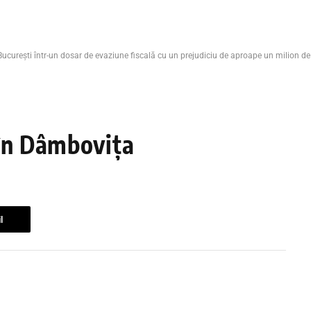
ucurești într-un dosar de evaziune fiscală cu un prejudiciu de aproape un milion de 
 în Dâmbovița
l