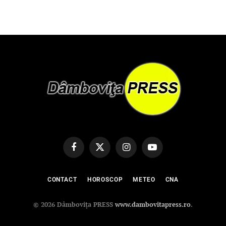
Facebook
X
Instagram
YouTube
(Twitter)
CONTACT
HOROSCOP
METEO
CNA
© 2026 Dâmbovița PRESS
www.dambovitapress.ro
.