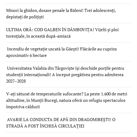
Minori la ghidon, dosare penale la Băleni! Trei adolescenți,
depistați de polițiști
ULTIMA ORĂ: COD GALBEN ÎN DÂMBOVIȚA! Vijelii și ploi
torențiale, în această după-amiază
Incendiu de vegetație uscată la Găești! Flăcările au cuprins
aproximativ 6 hectare
Universitatea Valahia din Târgoviște își deschide porțile pentru
studenții internaționali! A început pregătirea pentru admiterea
2027–2028
V-ați săturat de temperaturile sufocante? La peste 1.600 de metri
altitudine, în Munții Bucegi, natura oferă un refugiu spectaculos
împotriva căldurii
AVARIE LA CONDUCTA DE APĂ DIN DRAGOMIREȘTI! O
STRADĂ A FOST ÎNCHISĂ CIRCULAȚIEI