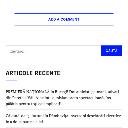
ADD A COMMENT
ARTICOLE RECENTE
PREMIERĂ NAȚIONALĂ în Bucegi! Doi alpiniști germani, salvați
din Peretele Văii Albe într-o misiune aero spectaculoasă. Jos
pălăria pentru toți cei implicați!
Căldură, dar și furtuni în Dâmbovița! Averse și descărcări electrice
în a doua parte a zilei