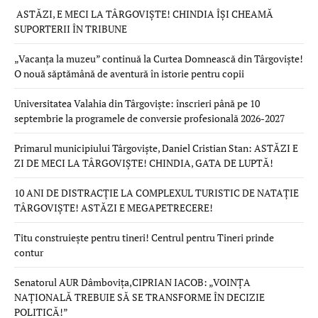
ASTĂZI, E MECI LA TÂRGOVIȘTE! CHINDIA ÎȘI CHEAMĂ
SUPORTERII ÎN TRIBUNE
„Vacanța la muzeu” continuă la Curtea Domnească din Târgoviște!
O nouă săptămână de aventură în istorie pentru copii
Universitatea Valahia din Târgoviște: înscrieri până pe 10
septembrie la programele de conversie profesională 2026-2027
Primarul municipiului Târgoviște, Daniel Cristian Stan: ASTĂZI E
ZI DE MECI LA TÂRGOVIȘTE! CHINDIA, GATA DE LUPTĂ!
10 ANI DE DISTRACȚIE LA COMPLEXUL TURISTIC DE NATAȚIE
TÂRGOVIȘTE! ASTĂZI E MEGAPETRECERE!
Titu construiește pentru tineri! Centrul pentru Tineri prinde
contur
Senatorul AUR Dâmbovița,CIPRIAN IACOB: „VOINȚA
NAȚIONALĂ TREBUIE SĂ SE TRANSFORME ÎN DECIZIE
POLITICĂ!”