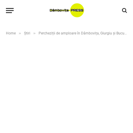
»
»
Home
Știri
Percheziții de amploare în Dâmbovița, Giurgiu și București într-un dosar de evaziune fiscală cu un prejudiciu de aproape un milion de lei