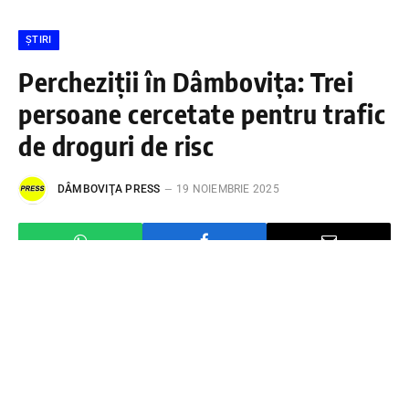
ȘTIRI
Percheziții în Dâmbovița: Trei
persoane cercetate pentru trafic
de droguri de risc
DÂMBOVIŢA PRESS
19 NOIEMBRIE 2025
Astăzi, 19 noiembrie, polițiștii Serviciului de
Combatere a Criminalității Organizate Dâmbovița,
împreună cu procurorii D.I.I.C.O.T. – Biroul