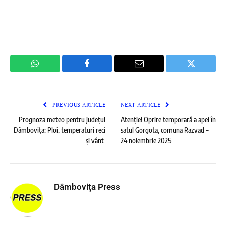
WhatsApp
Facebook
Email
Twitter
PREVIOUS ARTICLE
NEXT ARTICLE
Prognoza meteo pentru județul
Atenție! Oprire temporară a apei în
Dâmbovița: Ploi, temperaturi reci
satul Gorgota, comuna Razvad –
și vânt
24 noiembrie 2025
Dâmboviţa Press