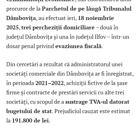
procuror de la
Parchetul de pe lângă Tribunalul
Dâmbovița
, au efectuat ieri,
18 noiembrie
2025
,
trei percheziții domiciliare
– două în
județul Dâmbovița și una în județul Ilfov – într-un
dosar penal privind
evaziunea fiscală
.
Din cercetări a rezultat că administratorul unei
societăți comerciale din Dâmbovița ar fi înregistrat,
în perioada
2021–2022
, achiziții fictive de la șase
firme și contracte de prestări servicii cu alte trei
societăți, cu scopul de a
sustrage TVA-ul datorat
bugetului de stat
. Prejudiciul cauzat este estimat
la
191.800 de lei
.