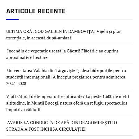
ARTICOLE RECENTE
ULTIMA ORĂ: COD GALBEN ÎN DÂMBOVIȚA! Vijelii și ploi
torențiale, în această după-amiază
Incendiu de vegetație uscată la Găești! Flăcările au cuprins
aproximativ 6 hectare
Universitatea Valahia din Târgoviște își deschide porțile pentru
studenții internaționali! A început pregătirea pentru admiterea
2027–2028
V-ați săturat de temperaturile sufocante? La peste 1.600 de metri
altitudine, în Munții Bucegi, natura oferă un refugiu spectaculos
împotriva căldurii
AVARIE LA CONDUCTA DE APĂ DIN DRAGOMIREȘTI! O
STRADĂ A FOST ÎNCHISĂ CIRCULAȚIEI