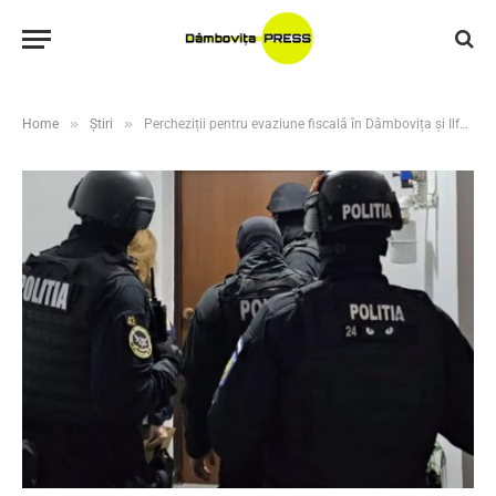
»
»
Home
Știri
Percheziții pentru evaziune fiscală în Dâmbovița și Ilfov: Prejudiciu estimat la peste 190.000 de lei