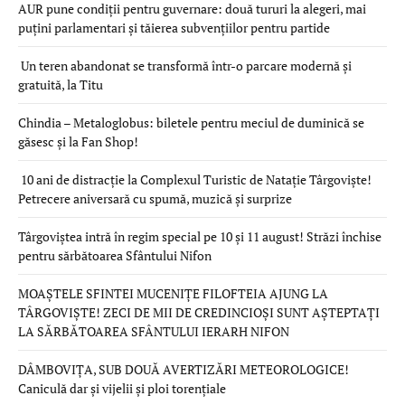
AUR pune condiții pentru guvernare: două tururi la alegeri, mai
puțini parlamentari și tăierea subvențiilor pentru partide
Un teren abandonat se transformă într-o parcare modernă și
gratuită, la Titu
Chindia – Metaloglobus: biletele pentru meciul de duminică se
găsesc și la Fan Shop!
10 ani de distracție la Complexul Turistic de Natație Târgoviște!
Petrecere aniversară cu spumă, muzică și surprize
Târgoviștea intră în regim special pe 10 și 11 august! Străzi închise
pentru sărbătoarea Sfântului Nifon
MOAȘTELE SFINTEI MUCENIȚE FILOFTEIA AJUNG LA
TÂRGOVIȘTE! ZECI DE MII DE CREDINCIOȘI SUNT AȘTEPTAȚI
LA SĂRBĂTOAREA SFÂNTULUI IERARH NIFON
DÂMBOVIȚA, SUB DOUĂ AVERTIZĂRI METEOROLOGICE!
Caniculă dar și vijelii și ploi torențiale