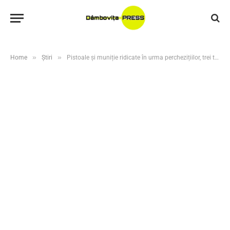
»
»
Home
Știri
Pistoale și muniție ridicate în urma perchezițiilor, trei tineri, în arest preventiv