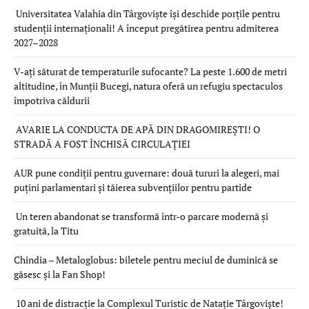
Universitatea Valahia din Târgoviște își deschide porțile pentru
studenții internaționali! A început pregătirea pentru admiterea
2027–2028
V-ați săturat de temperaturile sufocante? La peste 1.600 de metri
altitudine, în Munții Bucegi, natura oferă un refugiu spectaculos
împotriva căldurii
AVARIE LA CONDUCTA DE APĂ DIN DRAGOMIREȘTI! O
STRADĂ A FOST ÎNCHISĂ CIRCULAȚIEI
AUR pune condiții pentru guvernare: două tururi la alegeri, mai
puțini parlamentari și tăierea subvențiilor pentru partide
Un teren abandonat se transformă într-o parcare modernă și
gratuită, la Titu
Chindia – Metaloglobus: biletele pentru meciul de duminică se
găsesc și la Fan Shop!
10 ani de distracție la Complexul Turistic de Natație Târgoviște!