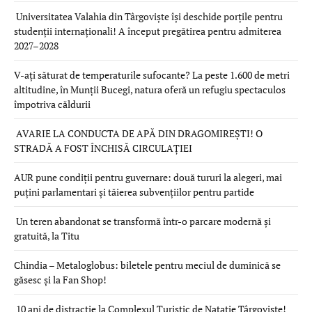
Universitatea Valahia din Târgoviște își deschide porțile pentru
studenții internaționali! A început pregătirea pentru admiterea
2027–2028
V-ați săturat de temperaturile sufocante? La peste 1.600 de metri
altitudine, în Munții Bucegi, natura oferă un refugiu spectaculos
împotriva căldurii
AVARIE LA CONDUCTA DE APĂ DIN DRAGOMIREȘTI! O
STRADĂ A FOST ÎNCHISĂ CIRCULAȚIEI
AUR pune condiții pentru guvernare: două tururi la alegeri, mai
puțini parlamentari și tăierea subvențiilor pentru partide
Un teren abandonat se transformă într-o parcare modernă și
gratuită, la Titu
Chindia – Metaloglobus: biletele pentru meciul de duminică se
găsesc și la Fan Shop!
10 ani de distracție la Complexul Turistic de Natație Târgoviște!