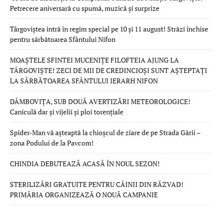
Petrecere aniversară cu spumă, muzică și surprize
Târgoviștea intră în regim special pe 10 și 11 august! Străzi închise
pentru sărbătoarea Sfântului Nifon
MOAȘTELE SFINTEI MUCENIȚE FILOFTEIA AJUNG LA
TÂRGOVIȘTE! ZECI DE MII DE CREDINCIOȘI SUNT AȘTEPTAȚI
LA SĂRBĂTOAREA SFÂNTULUI IERARH NIFON
DÂMBOVIȚA, SUB DOUĂ AVERTIZĂRI METEOROLOGICE!
Caniculă dar și vijelii și ploi torențiale
Spider-Man vă așteaptă la chioșcul de ziare de pe Strada Gării –
zona Podului de la Pavcom!
CHINDIA DEBUTEAZĂ ACASĂ ÎN NOUL SEZON!
STERILIZĂRI GRATUITE PENTRU CÂINII DIN RĂZVAD!
PRIMĂRIA ORGANIZEAZĂ O NOUĂ CAMPANIE