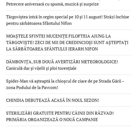
Petrecere aniversară cu spumă, muzică și surprize
Târgoviștea intră în regim special pe 10 și 11 august! Străzi închise
pentru sărbătoarea Sfântului Nifon
MOAȘTELE SFINTEI MUCENIȚE FILOFTEIA AJUNG LA
TÂRGOVIȘTE! ZECI DE MII DE CREDINCIOȘI SUNT AȘTEPTAȚI
LA SĂRBĂTOAREA SFÂNTULUI IERARH NIFON
DÂMBOVIȚA, SUB DOUĂ AVERTIZĂRI METEOROLOGICE!
Caniculă dar și vijelii și ploi torențiale
Spider-Man vă așteaptă la chioșcul de ziare de pe Strada Gării –
zona Podului de la Pavcom!
CHINDIA DEBUTEAZĂ ACASĂ ÎN NOUL SEZON!
STERILIZĂRI GRATUITE PENTRU CÂINII DIN RĂZVAD!
PRIMĂRIA ORGANIZEAZĂ O NOUĂ CAMPANIE