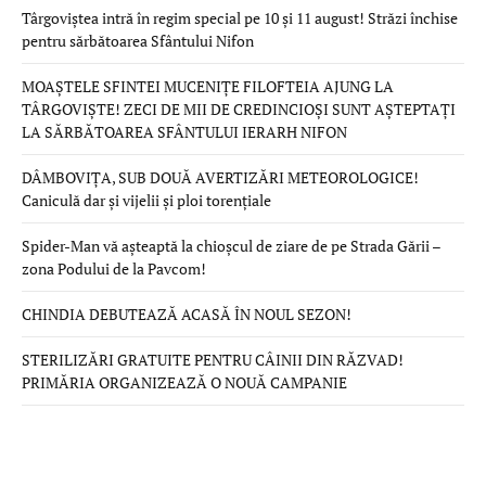
Târgoviștea intră în regim special pe 10 și 11 august! Străzi închise
pentru sărbătoarea Sfântului Nifon
MOAȘTELE SFINTEI MUCENIȚE FILOFTEIA AJUNG LA
TÂRGOVIȘTE! ZECI DE MII DE CREDINCIOȘI SUNT AȘTEPTAȚI
LA SĂRBĂTOAREA SFÂNTULUI IERARH NIFON
DÂMBOVIȚA, SUB DOUĂ AVERTIZĂRI METEOROLOGICE!
Caniculă dar și vijelii și ploi torențiale
Spider-Man vă așteaptă la chioșcul de ziare de pe Strada Gării –
zona Podului de la Pavcom!
CHINDIA DEBUTEAZĂ ACASĂ ÎN NOUL SEZON!
STERILIZĂRI GRATUITE PENTRU CÂINII DIN RĂZVAD!
PRIMĂRIA ORGANIZEAZĂ O NOUĂ CAMPANIE