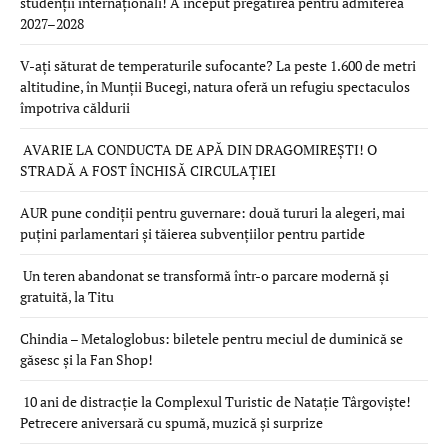
studenții internaționali! A început pregătirea pentru admiterea
2027–2028
V-ați săturat de temperaturile sufocante? La peste 1.600 de metri
altitudine, în Munții Bucegi, natura oferă un refugiu spectaculos
împotriva căldurii
AVARIE LA CONDUCTA DE APĂ DIN DRAGOMIREȘTI! O
STRADĂ A FOST ÎNCHISĂ CIRCULAȚIEI
AUR pune condiții pentru guvernare: două tururi la alegeri, mai
puțini parlamentari și tăierea subvențiilor pentru partide
Un teren abandonat se transformă într-o parcare modernă și
gratuită, la Titu
Chindia – Metaloglobus: biletele pentru meciul de duminică se
găsesc și la Fan Shop!
10 ani de distracție la Complexul Turistic de Natație Târgoviște!
Petrecere aniversară cu spumă, muzică și surprize