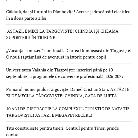
Căldură, dar și furtuni în Dâmbovița! Averse și descărcări electrice
în a doua parte a zilei
ASTĂZI, E MECI LA TÂRGOVIȘTE! CHINDIA ÎȘI CHEAMĂ
SUPORTERII ÎN TRIBUNE
„Vacanța la muzeu” continuă la Curtea Domnească din Târgoviște!
O nouă săptămână de aventură în istorie pentru copii
Universitatea Valahia din Târgoviște: înscrieri până pe 10
septembrie la programele de conversie profesională 2026-2027
Primarul municipiului Târgoviște, Daniel Cristian Stan: ASTĂZI E
ZI DE MECI LA TÂRGOVIȘTE! CHINDIA, GATA DE LUPTĂ!
10 ANI DE DISTRACȚIE LA COMPLEXUL TURISTIC DE NATAȚIE
TÂRGOVIȘTE! ASTĂZI E MEGAPETRECERE!
Titu construiește pentru tineri! Centrul pentru Tineri prinde
contur