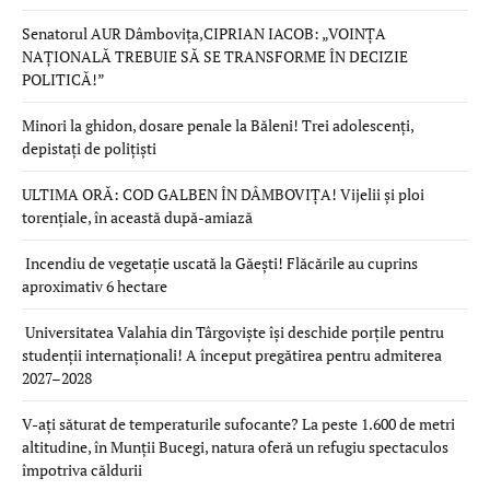
Senatorul AUR Dâmbovița,CIPRIAN IACOB: „VOINȚA
NAȚIONALĂ TREBUIE SĂ SE TRANSFORME ÎN DECIZIE
POLITICĂ!”
Minori la ghidon, dosare penale la Băleni! Trei adolescenți,
depistați de polițiști
ULTIMA ORĂ: COD GALBEN ÎN DÂMBOVIȚA! Vijelii și ploi
torențiale, în această după-amiază
Incendiu de vegetație uscată la Găești! Flăcările au cuprins
aproximativ 6 hectare
Universitatea Valahia din Târgoviște își deschide porțile pentru
studenții internaționali! A început pregătirea pentru admiterea
2027–2028
V-ați săturat de temperaturile sufocante? La peste 1.600 de metri
altitudine, în Munții Bucegi, natura oferă un refugiu spectaculos
împotriva căldurii