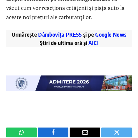
văzut cum vor reacționa cetățenii și piața auto la
aceste noi prețuri ale carburanților.
Urmărește
Dâmbovița PRESS
și pe
Google News
Știri de ultima oră și
AICI
WhatsApp
Facebook
Email
Twitter