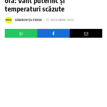
oră: Vânt puternic și
temperaturi scăzute
DÂMBOVIŢA PRESS
31 DECEMBRIE 2024
Alertă meteo de ultimă oră: Vânt puternic și
temperaturi scăzute, începând cu 1 ianuarie, ora
10:00, după ce astăzi, soarele și-a făcut apariția .
O serie de fenomene meteorologice extreme vor
afecta România, aducând intensificări susținute ale
vântului și condiții de viscol, în special în zonele
montane. În Carpații Orientali și Apuseni, vântul va