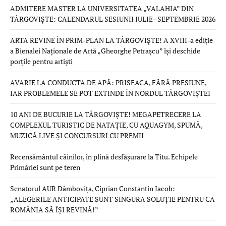
ADMITERE MASTER LA UNIVERSITATEA „VALAHIA” DIN
TÂRGOVIȘTE: CALENDARUL SESIUNII IULIE–SEPTEMBRIE 2026
ARTA REVINE ÎN PRIM-PLAN LA TÂRGOVIȘTE! A XVIII-a ediție
a Bienalei Naționale de Artă „Gheorghe Petrașcu” își deschide
porțile pentru artiști
AVARIE LA CONDUCTA DE APĂ: PRISEACA, FĂRĂ PRESIUNE,
IAR PROBLEMELE SE POT EXTINDE ÎN NORDUL TÂRGOVIȘTEI
10 ANI DE BUCURIE LA TÂRGOVIȘTE! MEGAPETRECERE LA
COMPLEXUL TURISTIC DE NATAȚIE, CU AQUAGYM, SPUMĂ,
MUZICĂ LIVE ȘI CONCURSURI CU PREMII
Recensământul câinilor, în plină desfășurare la Titu. Echipele
Primăriei sunt pe teren
Senatorul AUR Dâmbovița, Ciprian Constantin Iacob:
„ALEGERILE ANTICIPATE SUNT SINGURA SOLUȚIE PENTRU CA
ROMÂNIA SĂ ÎȘI REVINĂ!”