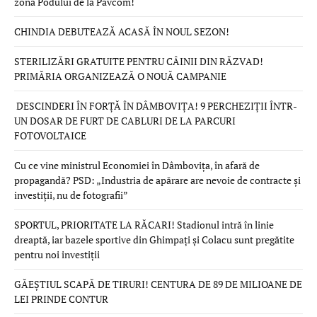
zona Podului de la Pavcom!
CHINDIA DEBUTEAZĂ ACASĂ ÎN NOUL SEZON!
STERILIZĂRI GRATUITE PENTRU CÂINII DIN RĂZVAD!
PRIMĂRIA ORGANIZEAZĂ O NOUĂ CAMPANIE
DESCINDERI ÎN FORȚĂ ÎN DÂMBOVIȚA! 9 PERCHEZIȚII ÎNTR-
UN DOSAR DE FURT DE CABLURI DE LA PARCURI
FOTOVOLTAICE
Cu ce vine ministrul Economiei în Dâmbovița, în afară de
propagandă? PSD: „Industria de apărare are nevoie de contracte și
investiții, nu de fotografii”
SPORTUL, PRIORITATE LA RĂCARI! Stadionul intră în linie
dreaptă, iar bazele sportive din Ghimpați și Colacu sunt pregătite
pentru noi investiții
GĂEȘTIUL SCAPĂ DE TIRURI! CENTURA DE 89 DE MILIOANE DE
LEI PRINDE CONTUR