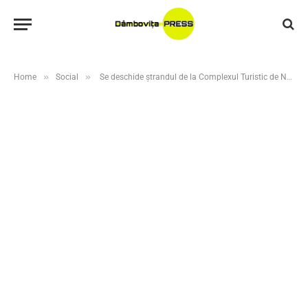
»
»
Home
Social
Se deschide ștrandul de la Complexul Turistic de Natație Târgoviște! Vara începe oficial pe 1 iunie