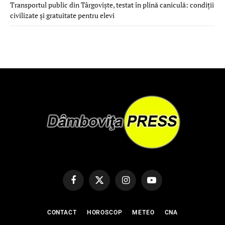
Transportul public din Târgoviște, testat în plină caniculă: condiții
civilizate și gratuitate pentru elevi
Facebook
X
Instagram
YouTube
(Twitter)
CONTACT
HOROSCOP
METEO
CNA