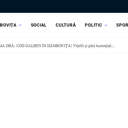
BOVIȚA
SOCIAL
CULTURĂ
POLITIC
SPO
ULTIMA ORĂ: COD GALBEN ÎN DÂMBOVIȚA! Vijelii și ploi torențiale, în această după-amiază