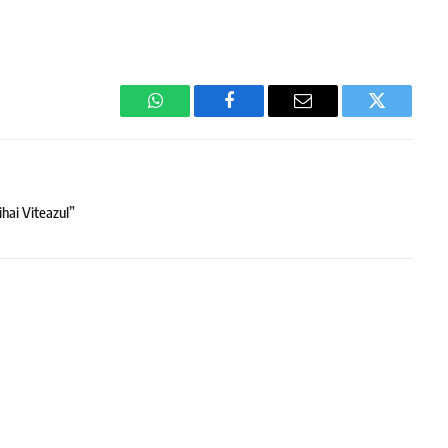
WhatsApp
Facebook
Email
Twitter
ihai Viteazul”