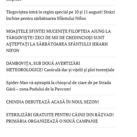
Târgoviștea intră în regim special pe 10 și 11 august! Străzi
închise pentru sărbătoarea Sfântului Nifon
MOAȘTELE SFINTEI MUCENIȚE FILOFTEIA AJUNG LA
TÂRGOVIȘTE! ZECI DE MII DE CREDINCIOȘI SUNT
AȘTEPTAȚI LA SĂRBĂTOAREA SFÂNTULUI IERARH
NIFON
DÂMBOVIȚA, SUB DOUĂ AVERTIZĂRI
METEOROLOGICE! Caniculă dar și vijelii și ploi torențiale
Spider-Man vă așteaptă la chioșcul de ziare de pe Strada
Gării – zona Podului de la Pavcom!
CHINDIA DEBUTEAZĂ ACASĂ ÎN NOUL SEZON!
STERILIZĂRI GRATUITE PENTRU CÂINII DIN RĂZVAD!
PRIMĂRIA ORGANIZEAZĂ O NOUĂ CAMPANIE