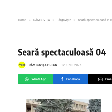
»
»
»
Home
DÂMBOVIȚA
Târgoviște
Seară spectaculoasă la BAB
Seară spectaculoasă 04
DÂMBOVIŢA PRESS
12 IUNIE 2026
WhatsApp
Facebook
Emai