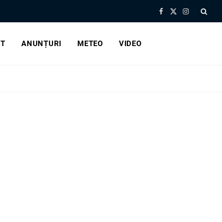
Facebook
X
Instagram
(Twitter)
RT
ANUNȚURI
METEO
VIDEO