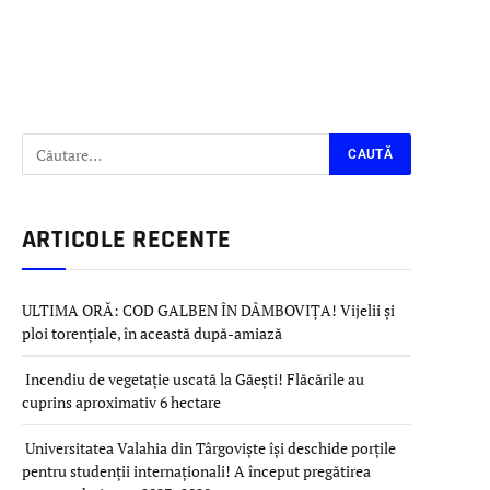
ARTICOLE RECENTE
ULTIMA ORĂ: COD GALBEN ÎN DÂMBOVIȚA! Vijelii și
ploi torențiale, în această după-amiază
Incendiu de vegetație uscată la Găești! Flăcările au
cuprins aproximativ 6 hectare
Universitatea Valahia din Târgoviște își deschide porțile
pentru studenții internaționali! A început pregătirea