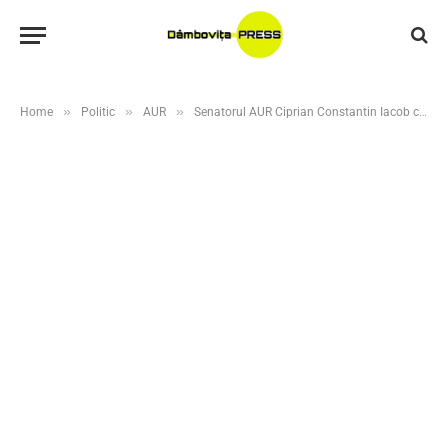
»
»
»
Home
Politic
AUR
Senatorul AUR Ciprian Constantin Iacob cere alegeri anticipate: Vocea poporului trebuie să decidă