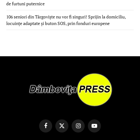
de furtuni puternice
106 seniori din Târgoviște nu vor fi singuri! Sprijin la domiciliu,
locuințe adaptate și buton SOS, prin fonduri europene
Facebook
X
Instagram
YouTube
(Twitter)