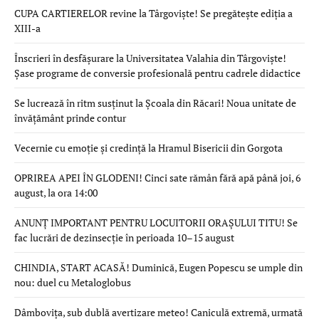
CUPA CARTIERELOR revine la Târgoviște! Se pregătește ediția a
XIII-a
Înscrieri în desfășurare la Universitatea Valahia din Târgoviște!
Șase programe de conversie profesională pentru cadrele didactice
Se lucrează în ritm susținut la Școala din Răcari! Noua unitate de
învățământ prinde contur
Vecernie cu emoție și credință la Hramul Bisericii din Gorgota
OPRIREA APEI ÎN GLODENI! Cinci sate rămân fără apă până joi, 6
august, la ora 14:00
ANUNȚ IMPORTANT PENTRU LOCUITORII ORAȘULUI TITU! Se
fac lucrări de dezinsecție în perioada 10–15 august
CHINDIA, START ACASĂ! Duminică, Eugen Popescu se umple din
nou: duel cu Metaloglobus
Dâmbovița, sub dublă avertizare meteo! Caniculă extremă, urmată