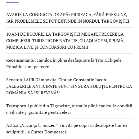
AVARIE LA CONDUCTA DE APĂ: PRISEACA, FĂRĂ PRESIUNE,
IAR PROBLEMELE SE POT EXTINDE ÎN NORDUL TÂRGOVIȘTEI
10 ANI DE BUCURIE LA TÂRGOVIȘTE! MEGAPETRECERE LA
COMPLEXUL TURISTIC DE NATAȚIE, CU AQUAGYM, SPUMĂ,
MUZICĂ LIVE ȘI CONCURSURI CU PREMII
Recensământul câinilor, în plină desfășurare la Titu. Echipele
Primăriei sunt pe teren
Senatorul AUR Dâmbovița, Ciprian Constantin Iacob:
„ALEGERILE ANTICIPATE SUNT SINGURA SOLUȚIE PENTRU CA
ROMÂNIA SĂ ÎȘI REVINĂ!”
Transportul public din Târgoviște, testat în plină caniculă: condiții
civilizate și gratuitate pentru elevi
Astăzi, „Vacanța la muzeu” îi invită pe copii să descopere lumea
sculpturii, la Curtea Domnească