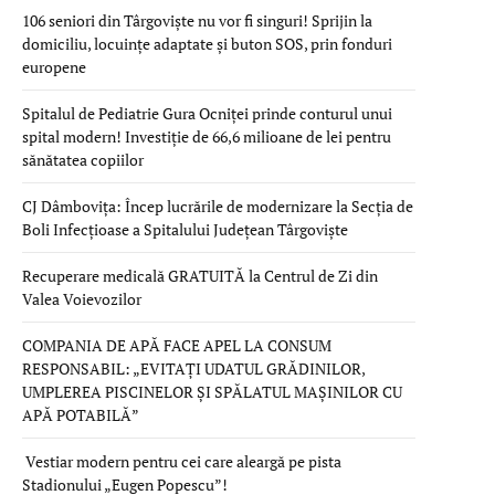
106 seniori din Târgoviște nu vor fi singuri! Sprijin la
domiciliu, locuințe adaptate și buton SOS, prin fonduri
europene
Spitalul de Pediatrie Gura Ocniței prinde conturul unui
spital modern! Investiție de 66,6 milioane de lei pentru
sănătatea copiilor
CJ Dâmbovița: Încep lucrările de modernizare la Secția de
Boli Infecțioase a Spitalului Județean Târgoviște
Recuperare medicală GRATUITĂ la Centrul de Zi din
Valea Voievozilor
COMPANIA DE APĂ FACE APEL LA CONSUM
RESPONSABIL: „EVITAȚI UDATUL GRĂDINILOR,
UMPLEREA PISCINELOR ȘI SPĂLATUL MAȘINILOR CU
APĂ POTABILĂ”
Vestiar modern pentru cei care aleargă pe pista
Stadionului „Eugen Popescu”!