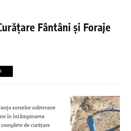
Curățare Fântâni și Foraje
l
uranța surselor subterane
ine în întâmpinarea
ii complete de curățare