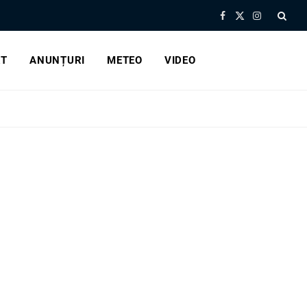
Facebook
X
Instagram
(Twitter)
RT
ANUNȚURI
METEO
VIDEO