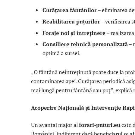
Curățarea fântânilor
– eliminarea dep
Reabilitarea puțurilor
– verificarea st
Foraje noi și întreținere
– realizarea
Consiliere tehnică personalizată
– 
optimă a sursei.
„O fântână neîntreținută poate duce la prob
contaminarea apei. Curățarea periodică asigu
mai lungă pentru fântână sau puț”, explică
Acoperire Națională și Intervenție Rap
Un avantaj major al
forari-puturi.eu
este d
României. Indiferent dacă beneficiarul se afl