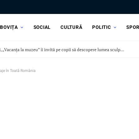
BOVIȚA
SOCIAL
CULTURĂ
POLITIC
SPO
Astăzi, „Vacanța la muzeu” îi invită pe copii să descopere lumea sculpturii, la Curtea Domnească
oraje în Toată România