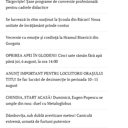
Târgoviște! Șase programe de conversie profesională
pentru cadrele didactice
Se lucrează în ritm susținut la Școala din Răcari! Noua
unitate de învățământ prinde contur
Vecernie cu emoție și credință la Hramul Bisericii din
Gorgota
OPRIREA APEI ÎN GLODENI! Cinci sate rămân fără apă
până joi, 6 august, la ora 14:00
ANUNȚ IMPORTANT PENTRU LOCUITORII ORAȘULUI
TITU! Se fac lucrări de dezinsecție în perioada 10–15
august
CHINDIA, START ACASĂ! Duminică, Eugen Popescu se
umple din nou: duel cu Metaloglobus
Dâmbovița, sub dublă avertizare meteo! Caniculă
extremă, urmată de furtuni puternice