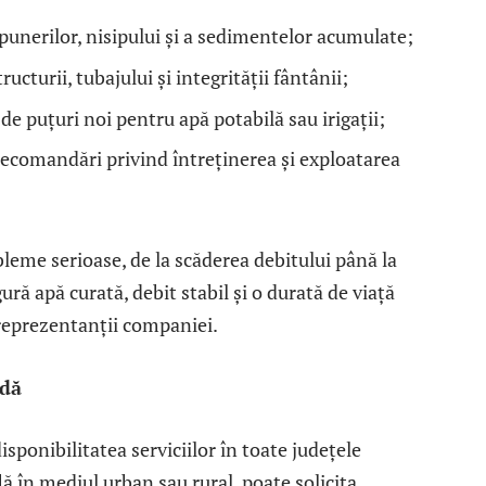
unerilor, nisipului și a sedimentelor acumulate;
ructurii, tubajului și integrității fântânii;
 de puțuri noi pentru apă potabilă sau irigații;
recomandări privind întreținerea și exploatarea
leme serioase, de la scăderea debitului până la
ră apă curată, debit stabil și o durată de viață
 reprezentanții companiei.
idă
isponibilitatea serviciilor în toate județele
ă în mediul urban sau rural, poate solicita