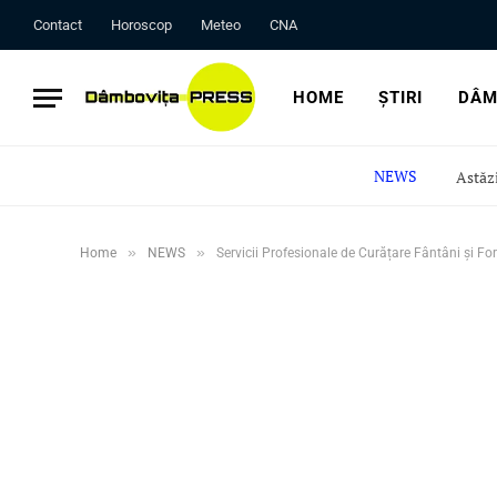
Contact
Horoscop
Meteo
CNA
HOME
ȘTIRI
DÂM
NEWS
»
»
Home
NEWS
Servicii Profesionale de Curățare Fântâni și F