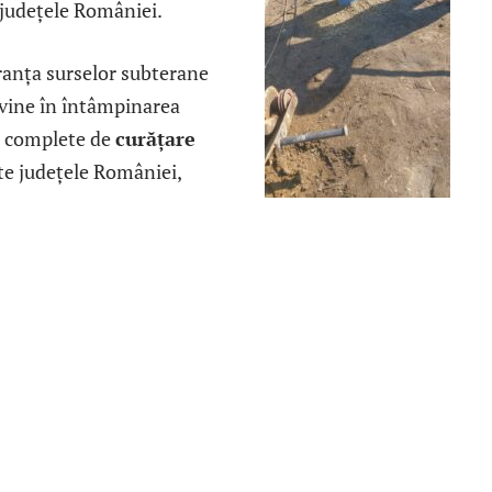
e județele României.
uranța surselor subterane
vine în întâmpinarea
ii complete de
curățare
ate județele României,