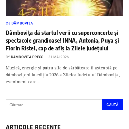
CJ DÂMBOVIŢA
Dâmbovița dă startul verii cu superconcerte și
spectacole grandioase! INNA, Antonia, Puya și
Florin Ristei, cap de afiș la Zilele Județului
BY
DÂMBOVIŢA PRESS
31 MAI 2026
Muzică, energie și patru zile de sărbătoare îi așteaptă pe
dâmbovițeni la ediția 2026 a Zilelor Județului Dâmbovița,
eveniment care…
ARTICOLE RECENTE