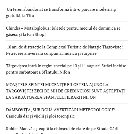
Un teren abandonat se transformă într-o parcare modernă și
gratuită, la Titu
Chindia – Metaloglobus: biletele pentru meciul de duminică se
găsesc și la Fan Shop!
10 ani de distracție la Complexul Turistic de Natație Târgoviște!
Petrecere aniversară cu spumă, muzică și surprize
Târgoviștea intră în regim special pe 10 și 11 august! Străzi închise
pentru sărbătoarea Sfântului Nifon
MOAȘTELE SFINTEI MUCENIȚE FILOFTEIA AJUNG LA
TÂRGOVIȘTE! ZECI DE MII DE CREDINCIOȘI SUNT AȘTEPTAȚI
LA SĂRBĂTOAREA SFÂNTULUI IERARH NIFON
DÂMBOVIȚA, SUB DOUĂ AVERTIZĂRI METEOROLOGICE!
Caniculă dar și vijelii și ploi torențiale
Spider-Man vă așteaptă la chioșcul de ziare de pe Strada Gării –