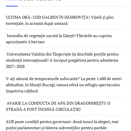
ULTIMA ORĂ: COD GALBEN ÎN DÂMBOVIȚA! Vijelii și ploi
torențiale, în această după-amiază
Incendiu de vegetație uscată la Găești! Flăcările au cuprins
aproximativ 6 hectare
Universitatea Valahia din Târgoviște își deschide porțile pentru
studenții internaționali! A început pregătirea pentru admiterea
2027–2028
V-ați săturat de temperaturile sufocante? La peste 1.600 de metri
altitudine, în Munții Bucegi, natura oferă un refugiu spectaculos
împotriva căldurii
AVARIE LA CONDUCTA DE APĂ DIN DRAGOMIREȘTI! O
STRADĂ A FOST ÎNCHISĂ CIRCULAȚIEI
AUR pune condiții pentru guvernare: două tururi la alegeri, mai
puțini parlamentari și tăierea subvențiilor pentru partide