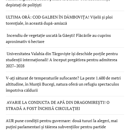
depistați de polițiști
ULTIMA ORĂ: COD GALBEN ÎN DÂMBOVIȚA! Vijelii și ploi
torențiale, în această după-amiază
Incendiu de vegetație uscată la Găești! Flăcările au cuprins
aproximativ 6 hectare
Universitatea Valahia din Târgoviște își deschide porțile pentru
studenții internaționali! A început pregătirea pentru admiterea
2027–2028
V-ați săturat de temperaturile sufocante? La peste 1.600 de metri
altitudine, în Munții Bucegi, natura oferă un refugiu spectaculos
împotriva căldurii
AVARIE LA CONDUCTA DE APĂ DIN DRAGOMIREȘTI! O
STRADĂ A FOST ÎNCHISĂ CIRCULAȚIEI
AUR pune condiții pentru guvernare: două tururi la alegeri, mai
puțini parlamentari și tăierea subvențiilor pentru partide