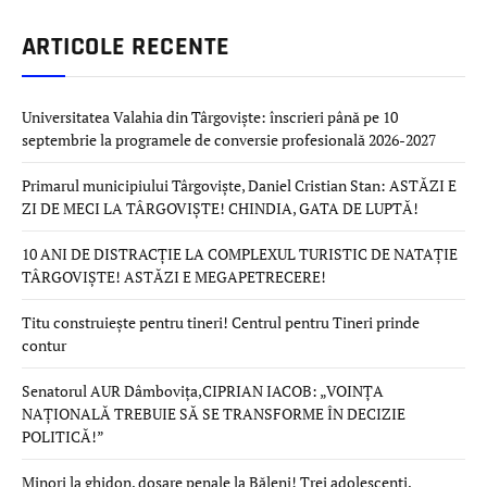
ARTICOLE RECENTE
Universitatea Valahia din Târgoviște: înscrieri până pe 10
septembrie la programele de conversie profesională 2026-2027
Primarul municipiului Târgoviște, Daniel Cristian Stan: ASTĂZI E
ZI DE MECI LA TÂRGOVIȘTE! CHINDIA, GATA DE LUPTĂ!
10 ANI DE DISTRACȚIE LA COMPLEXUL TURISTIC DE NATAȚIE
TÂRGOVIȘTE! ASTĂZI E MEGAPETRECERE!
Titu construiește pentru tineri! Centrul pentru Tineri prinde
contur
Senatorul AUR Dâmbovița,CIPRIAN IACOB: „VOINȚA
NAȚIONALĂ TREBUIE SĂ SE TRANSFORME ÎN DECIZIE
POLITICĂ!”
Minori la ghidon, dosare penale la Băleni! Trei adolescenți,