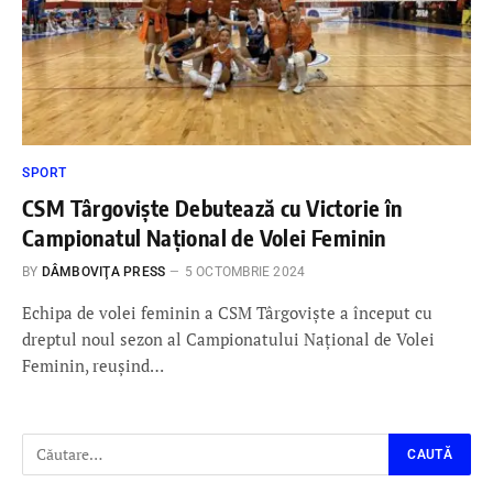
SPORT
CSM Târgoviște Debutează cu Victorie în
Campionatul Național de Volei Feminin
BY
DÂMBOVIŢA PRESS
5 OCTOMBRIE 2024
Echipa de volei feminin a CSM Târgoviște a început cu
dreptul noul sezon al Campionatului Național de Volei
Feminin, reușind…