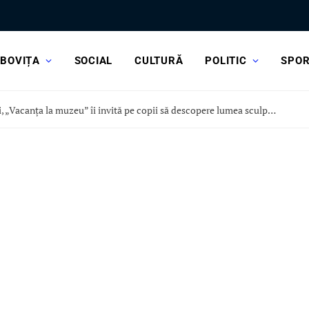
BOVIȚA
SOCIAL
CULTURĂ
POLITIC
SPO
Astăzi, „Vacanța la muzeu” îi invită pe copii să descopere lumea sculpturii, la Curtea Domnească