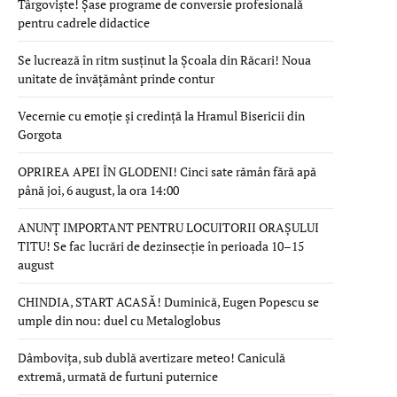
Târgoviște! Șase programe de conversie profesională
pentru cadrele didactice
Se lucrează în ritm susținut la Școala din Răcari! Noua
unitate de învățământ prinde contur
Vecernie cu emoție și credință la Hramul Bisericii din
Gorgota
OPRIREA APEI ÎN GLODENI! Cinci sate rămân fără apă
până joi, 6 august, la ora 14:00
ANUNȚ IMPORTANT PENTRU LOCUITORII ORAȘULUI
TITU! Se fac lucrări de dezinsecție în perioada 10–15
august
CHINDIA, START ACASĂ! Duminică, Eugen Popescu se
umple din nou: duel cu Metaloglobus
Dâmbovița, sub dublă avertizare meteo! Caniculă
extremă, urmată de furtuni puternice