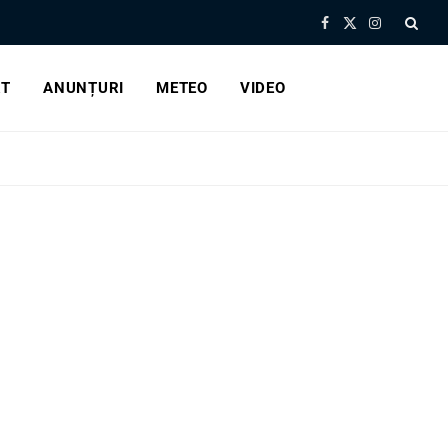
Facebook
X
Instagram
(Twitter)
RT
ANUNȚURI
METEO
VIDEO