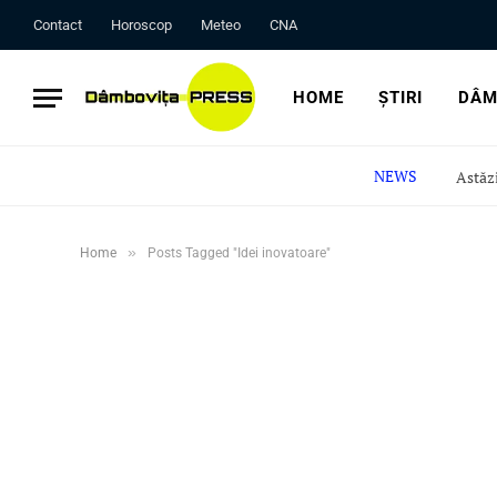
Contact
Horoscop
Meteo
CNA
HOME
ȘTIRI
DÂM
NEWS
»
Home
Posts Tagged "Idei inovatoare"