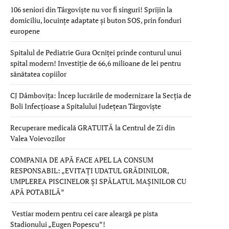
106 seniori din Târgoviște nu vor fi singuri! Sprijin la
domiciliu, locuințe adaptate și buton SOS, prin fonduri
europene
Spitalul de Pediatrie Gura Ocniței prinde conturul unui
spital modern! Investiție de 66,6 milioane de lei pentru
sănătatea copiilor
CJ Dâmbovița: Încep lucrările de modernizare la Secția de
Boli Infecțioase a Spitalului Județean Târgoviște
Recuperare medicală GRATUITĂ la Centrul de Zi din
Valea Voievozilor
COMPANIA DE APĂ FACE APEL LA CONSUM
RESPONSABIL: „EVITAȚI UDATUL GRĂDINILOR,
UMPLEREA PISCINELOR ȘI SPĂLATUL MAȘINILOR CU
APĂ POTABILĂ”
Vestiar modern pentru cei care aleargă pe pista
Stadionului „Eugen Popescu”!