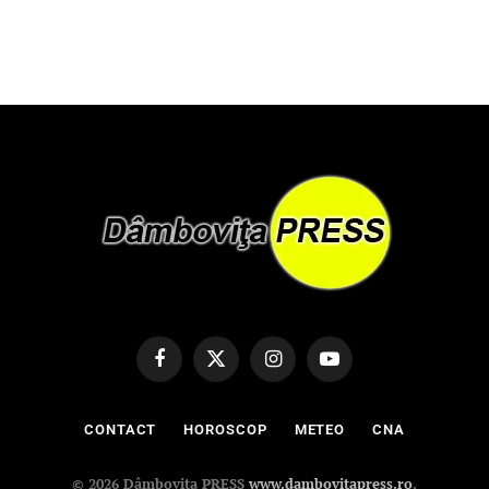
Facebook
X
Instagram
YouTube
(Twitter)
CONTACT
HOROSCOP
METEO
CNA
© 2026 Dâmbovița PRESS
www.dambovitapress.ro
.