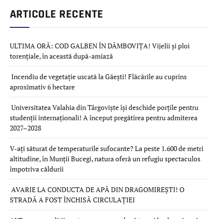
ARTICOLE RECENTE
ULTIMA ORĂ: COD GALBEN ÎN DÂMBOVIȚA! Vijelii și ploi
torențiale, în această după-amiază
Incendiu de vegetație uscată la Găești! Flăcările au cuprins
aproximativ 6 hectare
Universitatea Valahia din Târgoviște își deschide porțile pentru
studenții internaționali! A început pregătirea pentru admiterea
2027–2028
V-ați săturat de temperaturile sufocante? La peste 1.600 de metri
altitudine, în Munții Bucegi, natura oferă un refugiu spectaculos
împotriva căldurii
AVARIE LA CONDUCTA DE APĂ DIN DRAGOMIREȘTI! O
STRADĂ A FOST ÎNCHISĂ CIRCULAȚIEI