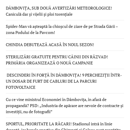
DÂMBOVIȚA, SUB DOUĂ AVERTIZĂRI METEOROLOGICE!
Caniculă dar și vijelii și ploi torențiale
Spider-Man vă așteaptă la chioșcul de ziare de pe Strada Gării –
zona Podului de la Pavcom!
CHINDIA DEBUTEAZĂ ACASĂ ÎN NOUL SEZON!
STERILIZĂRI GRATUITE PENTRU CÂINII DIN RĂZVAD!
PRIMĂRIA ORGANIZEAZĂ O NOUĂ CAMPANIE
DESCINDERI ÎN FORȚĂ ÎN DÂMBOVIȚA! 9 PERCHEZIȚII ÎNTR-
UN DOSAR DE FURT DE CABLURI DE LA PARCURI
FOTOVOLTAICE
Cu ce vine ministrul Economiei în Dâmbovița, în afară de
propagandă? PSD: „Industria de apărare are nevoie de contracte și
investiții, nu de fotografii”
SPORTUL, PRIORITATE LA RĂCARI! Stadionul intră în linie
dreaptă, iar bazele sportive din Ghimpați și Colacu sunt pregătite