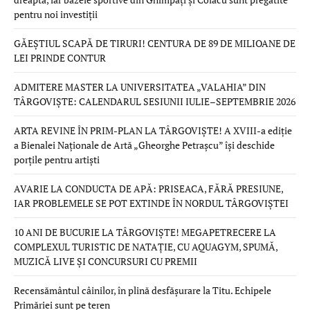
pentru noi investiții
GĂEȘTIUL SCAPĂ DE TIRURI! CENTURA DE 89 DE MILIOANE DE
LEI PRINDE CONTUR
ADMITERE MASTER LA UNIVERSITATEA „VALAHIA” DIN
TÂRGOVIȘTE: CALENDARUL SESIUNII IULIE–SEPTEMBRIE 2026
ARTA REVINE ÎN PRIM-PLAN LA TÂRGOVIȘTE! A XVIII-a ediție
a Bienalei Naționale de Artă „Gheorghe Petrașcu” își deschide
porțile pentru artiști
AVARIE LA CONDUCTA DE APĂ: PRISEACA, FĂRĂ PRESIUNE,
IAR PROBLEMELE SE POT EXTINDE ÎN NORDUL TÂRGOVIȘTEI
10 ANI DE BUCURIE LA TÂRGOVIȘTE! MEGAPETRECERE LA
COMPLEXUL TURISTIC DE NATAȚIE, CU AQUAGYM, SPUMĂ,
MUZICĂ LIVE ȘI CONCURSURI CU PREMII
Recensământul câinilor, în plină desfășurare la Titu. Echipele
Primăriei sunt pe teren