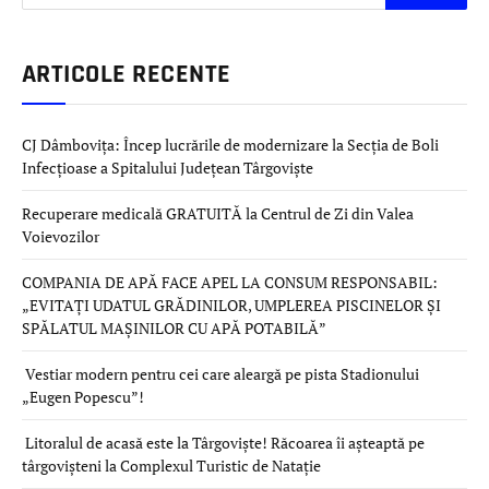
ARTICOLE RECENTE
CJ Dâmbovița: Încep lucrările de modernizare la Secția de Boli
Infecțioase a Spitalului Județean Târgoviște
Recuperare medicală GRATUITĂ la Centrul de Zi din Valea
Voievozilor
COMPANIA DE APĂ FACE APEL LA CONSUM RESPONSABIL:
„EVITAȚI UDATUL GRĂDINILOR, UMPLEREA PISCINELOR ȘI
SPĂLATUL MAȘINILOR CU APĂ POTABILĂ”
Vestiar modern pentru cei care aleargă pe pista Stadionului
„Eugen Popescu”!
Litoralul de acasă este la Târgoviște! Răcoarea îi așteaptă pe
târgovișteni la Complexul Turistic de Natație