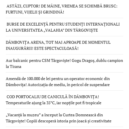
ASTĂZI, CUPTOR! DE MÂINE, VREMEA SE SCHIMBĂ BRUSC:
FURTUNI, VIJELII ȘI GRINDINĂ!
BURSE DE EXCELENȚĂ PENTRU STUDENȚI INTERNAȚIONALI
LA UNIVERSITATEA „VALAHIA” DIN TÂRGOVIȘTE
DÂMBOVIȚA ARENA, TOT MAI APROAPE DE MOMENTUL
INAUGURĂRII! ESTE SPECTACULOASĂ!
Aur balcanic pentru CSM Târgoviște! Gogu Dragoș, dublu campion
la Tirana
Amendă de 100.000 de lei pentru un operator economic din
Dâmbovița! Autorizația de mediu, în pericol de suspendare
COD PORTOCALIU DE CANICULĂ ÎN DÂMBOVIȚA!
Temperaturile ajung la 35°C, iar nopțile pot fi tropicale
„Vacanță la muzeu” a început la Curtea Domnească din
Târgoviște! Copiii descoperă istoria prin joacă și creativitate