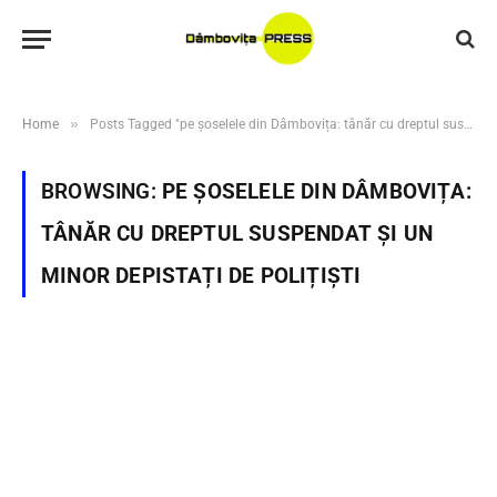
»
Home
Posts Tagged "pe șoselele din Dâmbovița: tânăr cu dreptul suspendat și un minor depistați de polițiști"
BROWSING:
PE ȘOSELELE DIN DÂMBOVIȚA:
TÂNĂR CU DREPTUL SUSPENDAT ȘI UN
MINOR DEPISTAȚI DE POLIȚIȘTI