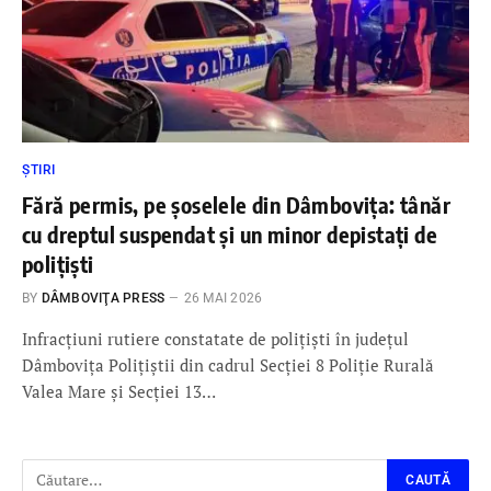
ȘTIRI
Fără permis, pe șoselele din Dâmbovița: tânăr
cu dreptul suspendat și un minor depistați de
polițiști
BY
DÂMBOVIŢA PRESS
26 MAI 2026
Infracțiuni rutiere constatate de polițiști în județul
Dâmbovița Polițiștii din cadrul Secției 8 Poliție Rurală
Valea Mare și Secției 13…