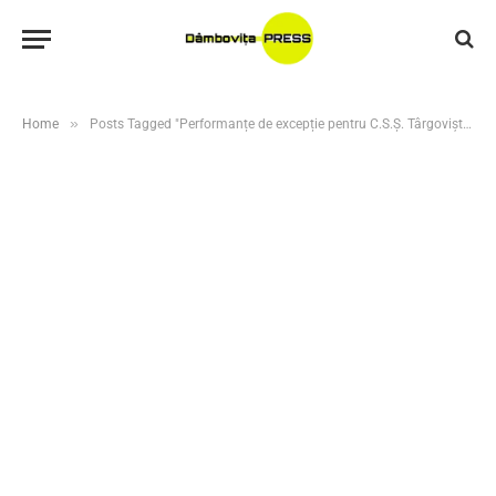
»
Home
Posts Tagged "Performanțe de excepție pentru C.S.Ș. Târgoviște la Campionatul Național de Lupte U13"