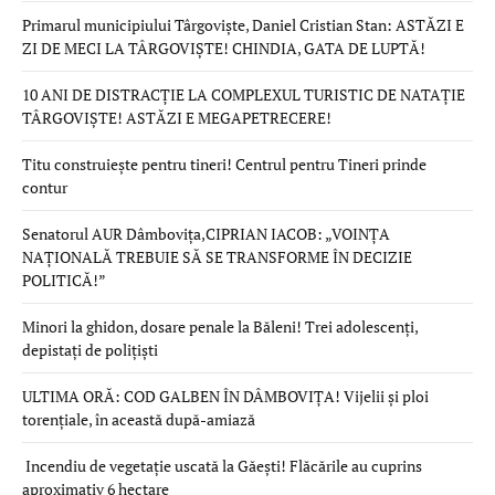
Primarul municipiului Târgoviște, Daniel Cristian Stan: ASTĂZI E
ZI DE MECI LA TÂRGOVIȘTE! CHINDIA, GATA DE LUPTĂ!
10 ANI DE DISTRACȚIE LA COMPLEXUL TURISTIC DE NATAȚIE
TÂRGOVIȘTE! ASTĂZI E MEGAPETRECERE!
Titu construiește pentru tineri! Centrul pentru Tineri prinde
contur
Senatorul AUR Dâmbovița,CIPRIAN IACOB: „VOINȚA
NAȚIONALĂ TREBUIE SĂ SE TRANSFORME ÎN DECIZIE
POLITICĂ!”
Minori la ghidon, dosare penale la Băleni! Trei adolescenți,
depistați de polițiști
ULTIMA ORĂ: COD GALBEN ÎN DÂMBOVIȚA! Vijelii și ploi
torențiale, în această după-amiază
Incendiu de vegetație uscată la Găești! Flăcările au cuprins
aproximativ 6 hectare