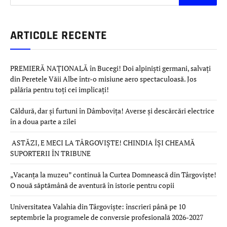
ARTICOLE RECENTE
PREMIERĂ NAȚIONALĂ în Bucegi! Doi alpiniști germani, salvați
din Peretele Văii Albe într-o misiune aero spectaculoasă. Jos
pălăria pentru toți cei implicați!
Căldură, dar și furtuni în Dâmbovița! Averse și descărcări electrice
în a doua parte a zilei
ASTĂZI, E MECI LA TÂRGOVIȘTE! CHINDIA ÎȘI CHEAMĂ
SUPORTERII ÎN TRIBUNE
„Vacanța la muzeu” continuă la Curtea Domnească din Târgoviște!
O nouă săptămână de aventură în istorie pentru copii
Universitatea Valahia din Târgoviște: înscrieri până pe 10
septembrie la programele de conversie profesională 2026-2027