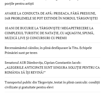
porțile pentru artiști
AVARIE LA CONDUCTA DE APĂ: PRISEACA, FĂRĂ PRESIUNE,
IAR PROBLEMELE SE POT EXTINDE ÎN NORDUL TÂRGOVIȘTEI
10 ANI DE BUCURIE LA TÂRGOVIȘTE! MEGAPETRECERE LA
COMPLEXUL TURISTIC DE NATAȚIE, CU AQUAGYM, SPUMĂ,
MUZICĂ LIVE ȘI CONCURSURI CU PREMII
Recensământul câinilor, în plină desfășurare la Titu. Echipele
Primăriei sunt pe teren
Senatorul AUR Dâmbovița, Ciprian Constantin Iacob:
„ALEGERILE ANTICIPATE SUNT SINGURA SOLUȚIE PENTRU CA
ROMÂNIA SĂ ÎȘI REVINĂ!”
Transportul public din Târgoviște, testat în plină caniculă: condiții
civilizate și gratuitate pentru elevi