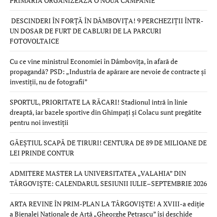
PRIMĂRIA ORGANIZEAZĂ O NOUĂ CAMPANIE
DESCINDERI ÎN FORȚĂ ÎN DÂMBOVIȚA! 9 PERCHEZIȚII ÎNTR-
UN DOSAR DE FURT DE CABLURI DE LA PARCURI
FOTOVOLTAICE
Cu ce vine ministrul Economiei în Dâmbovița, în afară de
propagandă? PSD: „Industria de apărare are nevoie de contracte și
investiții, nu de fotografii”
SPORTUL, PRIORITATE LA RĂCARI! Stadionul intră în linie
dreaptă, iar bazele sportive din Ghimpați și Colacu sunt pregătite
pentru noi investiții
GĂEȘTIUL SCAPĂ DE TIRURI! CENTURA DE 89 DE MILIOANE DE
LEI PRINDE CONTUR
ADMITERE MASTER LA UNIVERSITATEA „VALAHIA” DIN
TÂRGOVIȘTE: CALENDARUL SESIUNII IULIE–SEPTEMBRIE 2026
ARTA REVINE ÎN PRIM-PLAN LA TÂRGOVIȘTE! A XVIII-a ediție
a Bienalei Naționale de Artă „Gheorghe Petrașcu” își deschide