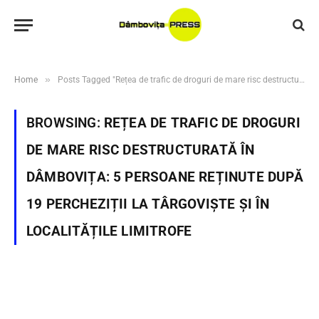
»
Home
Posts Tagged "Rețea de trafic de droguri de mare risc destructurată în Dâmbovița: 5 persoane reținute după 19 percheziții la Târgoviște și în localitățile limitrofe"
BROWSING:
REȚEA DE TRAFIC DE DROGURI
DE MARE RISC DESTRUCTURATĂ ÎN
DÂMBOVIȚA: 5 PERSOANE REȚINUTE DUPĂ
19 PERCHEZIȚII LA TÂRGOVIȘTE ȘI ÎN
LOCALITĂȚILE LIMITROFE