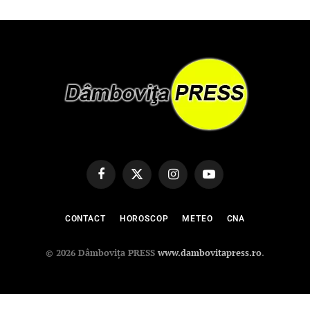
Facebook
X
Instagram
YouTube
(Twitter)
CONTACT
HOROSCOP
METEO
CNA
© 2026 Dâmbovița PRESS
www.dambovitapress.ro
.