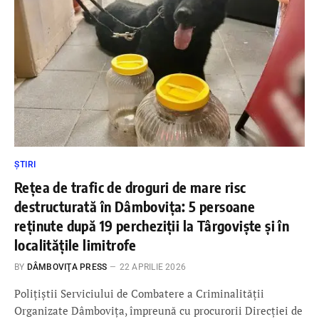
ȘTIRI
Rețea de trafic de droguri de mare risc
destructurată în Dâmbovița: 5 persoane
reținute după 19 percheziții la Târgoviște și în
localitățile limitrofe
BY
DÂMBOVIŢA PRESS
22 APRILIE 2026
Polițiștii Serviciului de Combatere a Criminalităţii
Organizate Dâmbovița, împreună cu procurorii Direcției de