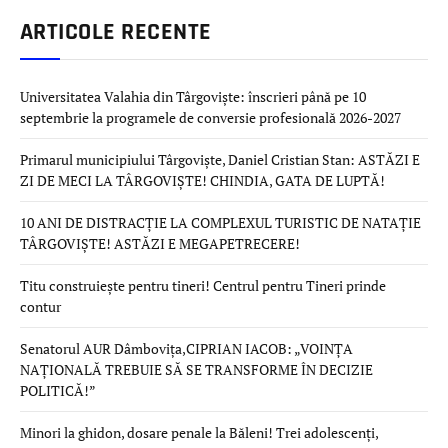
ARTICOLE RECENTE
Universitatea Valahia din Târgoviște: înscrieri până pe 10
septembrie la programele de conversie profesională 2026-2027
Primarul municipiului Târgoviște, Daniel Cristian Stan: ASTĂZI E
ZI DE MECI LA TÂRGOVIȘTE! CHINDIA, GATA DE LUPTĂ!
10 ANI DE DISTRACȚIE LA COMPLEXUL TURISTIC DE NATAȚIE
TÂRGOVIȘTE! ASTĂZI E MEGAPETRECERE!
Titu construiește pentru tineri! Centrul pentru Tineri prinde
contur
Senatorul AUR Dâmbovița,CIPRIAN IACOB: „VOINȚA
NAȚIONALĂ TREBUIE SĂ SE TRANSFORME ÎN DECIZIE
POLITICĂ!”
Minori la ghidon, dosare penale la Băleni! Trei adolescenți,