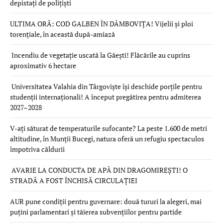
depistați de polițiști
ULTIMA ORĂ: COD GALBEN ÎN DÂMBOVIȚA! Vijelii și ploi
torențiale, în această după-amiază
Incendiu de vegetație uscată la Găești! Flăcările au cuprins
aproximativ 6 hectare
Universitatea Valahia din Târgoviște își deschide porțile pentru
studenții internaționali! A început pregătirea pentru admiterea
2027–2028
V-ați săturat de temperaturile sufocante? La peste 1.600 de metri
altitudine, în Munții Bucegi, natura oferă un refugiu spectaculos
împotriva căldurii
AVARIE LA CONDUCTA DE APĂ DIN DRAGOMIREȘTI! O
STRADĂ A FOST ÎNCHISĂ CIRCULAȚIEI
AUR pune condiții pentru guvernare: două tururi la alegeri, mai
puțini parlamentari și tăierea subvențiilor pentru partide