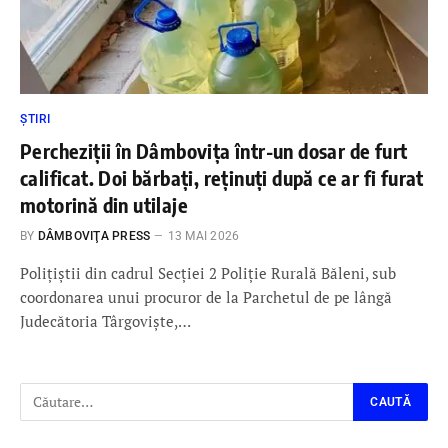
ȘTIRI
Percheziții în Dâmbovița într-un dosar de furt
calificat. Doi bărbați, reținuți după ce ar fi furat
motorină din utilaje
BY
DÂMBOVIŢA PRESS
13 MAI 2026
Polițiștii din cadrul Secției 2 Poliție Rurală Băleni, sub
coordonarea unui procuror de la Parchetul de pe lângă
Judecătoria Târgoviște,…