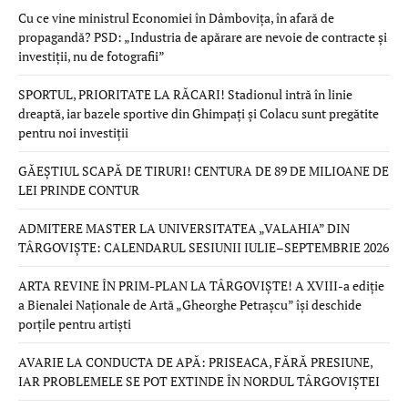
Cu ce vine ministrul Economiei în Dâmbovița, în afară de
propagandă? PSD: „Industria de apărare are nevoie de contracte și
investiții, nu de fotografii”
SPORTUL, PRIORITATE LA RĂCARI! Stadionul intră în linie
dreaptă, iar bazele sportive din Ghimpați și Colacu sunt pregătite
pentru noi investiții
GĂEȘTIUL SCAPĂ DE TIRURI! CENTURA DE 89 DE MILIOANE DE
LEI PRINDE CONTUR
ADMITERE MASTER LA UNIVERSITATEA „VALAHIA” DIN
TÂRGOVIȘTE: CALENDARUL SESIUNII IULIE–SEPTEMBRIE 2026
ARTA REVINE ÎN PRIM-PLAN LA TÂRGOVIȘTE! A XVIII-a ediție
a Bienalei Naționale de Artă „Gheorghe Petrașcu” își deschide
porțile pentru artiști
AVARIE LA CONDUCTA DE APĂ: PRISEACA, FĂRĂ PRESIUNE,
IAR PROBLEMELE SE POT EXTINDE ÎN NORDUL TÂRGOVIȘTEI