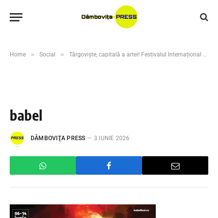
»
»
Home
Social
Târgoviște, capitală a artei! Festivalul Internațional al Artelor Spectacolului „BABEL” revine în 2026
babel
DÂMBOVIŢA PRESS
3 IUNIE 2026