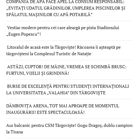
COMPANIA DE APĂ FACE APEL LA CONSUM RESPONSABIL:
„EVITAȚI UDATUL GRĂDINILOR, UMPLEREA PISCINELOR ȘI
SPĂLATUL MAȘINILOR CU APĂ POTABILĂ”
Vestiar modern pentru cei care aleargă pe pista Stadionului
„Eugen Popescu”!
Litoralul de acasă este la Târgoviște! Răcoarea îi așteaptă pe
târgovișteni la Complexul Turistic de Natație
ASTĂZI, CUPTOR! DE MÂINE, VREMEA SE SCHIMBĂ BRUSC:
FURTUNI, VIJELII ȘI GRINDINĂ!
BURSE DE EXCELENȚĂ PENTRU STUDENȚI INTERNAȚIONALI
LA UNIVERSITATEA „VALAHIA” DIN TÂRGOVIȘTE
DÂMBOVIȚA ARENA, TOT MAI APROAPE DE MOMENTUL
INAUGURĂRII! ESTE SPECTACULOASĂ!
Aur balcanic pentru CSM Târgoviște! Gogu Dragoș, dublu campion
la Tirana