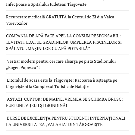
Infecțioase a Spitalului Județean Târgoviște
Recuperare medicală GRATUITĂ la Centrul de Zi din Valea
Voievozilor
COMPANIA DE APĂ FACE APEL LA CONSUM RESPONSABIL:
„EVITAȚI UDATUL GRĂDINILOR, UMPLEREA PISCINELOR ȘI
SPĂLATUL MAȘINILOR CU APĂ POTABILĂ”
Vestiar modern pentru cei care aleargă pe pista Stadionului
„Eugen Popescu”!
Litoralul de acasă este la Târgoviște! Răcoarea îi așteaptă pe
târgovișteni la Complexul Turistic de Natație
ASTĂZI, CUPTOR! DE MÂINE, VREMEA SE SCHIMBĂ BRUSC:
FURTUNI, VIJELII ȘI GRINDINĂ!
BURSE DE EXCELENȚĂ PENTRU STUDENȚI INTERNAȚIONALI
LA UNIVERSITATEA „VALAHIA” DIN TÂRGOVIȘTE