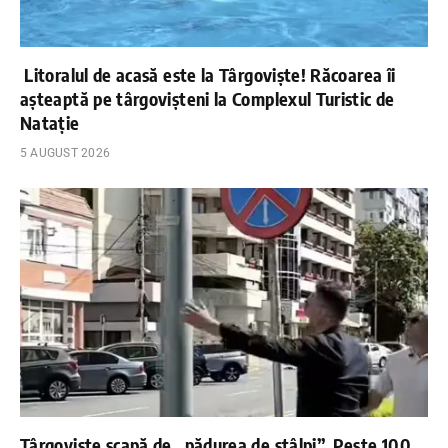
Litoralul de acasă este la Târgoviște! Răcoarea îi
așteaptă pe târgovișteni la Complexul Turistic de
Natație
5 AUGUST 2026
Târgoviște scapă de „pădurea de stâlpi”. Peste 100