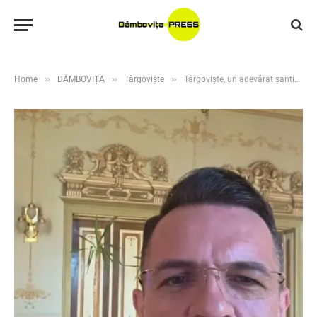
»
»
»
Home
DÂMBOVIȚA
Târgoviște
Târgoviște, un adevărat șantier al dezvoltării: 117 investiții majore în derulare, cu fonduri de peste 1 miliard de lei