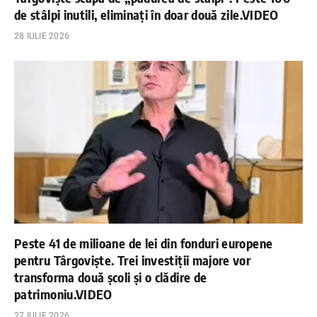
de stâlpi inutili, eliminați în doar două zile.VIDEO
28 IULIE 2026
Peste 41 de milioane de lei din fonduri europene
pentru Târgoviște. Trei investiții majore vor
transforma două școli și o clădire de
patrimoniu.VIDEO
27 IULIE 2026