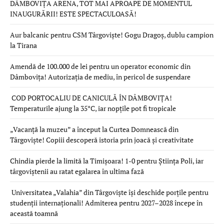
DÂMBOVIȚA ARENA, TOT MAI APROAPE DE MOMENTUL
INAUGURĂRII! ESTE SPECTACULOASĂ!
Aur balcanic pentru CSM Târgoviște! Gogu Dragoș, dublu campion
la Tirana
Amendă de 100.000 de lei pentru un operator economic din
Dâmbovița! Autorizația de mediu, în pericol de suspendare
COD PORTOCALIU DE CANICULĂ ÎN DÂMBOVIȚA!
Temperaturile ajung la 35°C, iar nopțile pot fi tropicale
„Vacanță la muzeu” a început la Curtea Domnească din
Târgoviște! Copiii descoperă istoria prin joacă și creativitate
Chindia pierde la limită la Timișoara! 1-0 pentru Știința Poli, iar
târgoviștenii au ratat egalarea în ultima fază
Universitatea „Valahia” din Târgoviște își deschide porțile pentru
studenții internaționali! Admiterea pentru 2027–2028 începe în
această toamnă