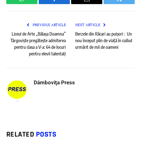
WhatsApp
Facebook
Email
Twitter
PREVIOUS ARTICLE
NEXT ARTICLE
Liceul de Arte „Bălașa Doamna”
Berzele din Răcari au puișori : Un
Târgoviște pregătește admiterea
nou început plin de viață în cuibul
pentru clasa a V-a: 64 de locuri
urmărit de mii de oameni
pentru elevii talentați
Dâmboviţa Press
RELATED
POSTS