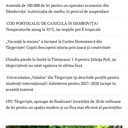
Amendă de 100.000 de lei pentru un operator economic din
Dâmbovița! Autorizația de mediu, în pericol de suspendare
COD PORTOCALIU DE CANICULĂ ÎN DÂMBOVIȚA!
Temperaturile ajung la 35°C, iar nopțile pot fi tropicale
„Vacanță la muzeu” a început la Curtea Domnească din
Târgoviște! Copiii descoperă istoria prin joacă și creativitate
Chindia pierde la limită la Timișoara! 1-0 pentru Știința Poli, iar
târgoviștenii au ratat egalarea în ultima fază
Universitatea „Valahia” din Târgoviște își deschide porțile pentru
studenții internaționali! Admiterea pentru 2027–2028 începe în
această toamnă
UPU Târgoviște, aproape de finalizare! Investiție de 20 de milioane
de lei pentru un spațiu modern și un flux mai eficient al pacienților