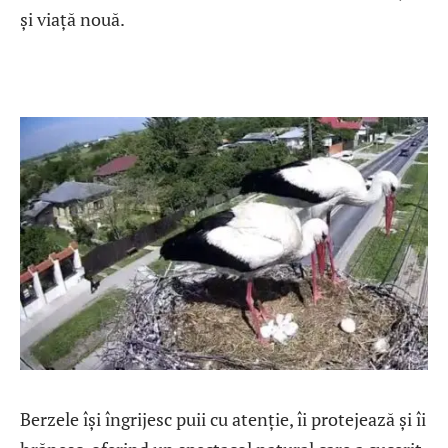
și viață nouă.
Berzele își îngrijesc puii cu atenție, îi protejează și îi