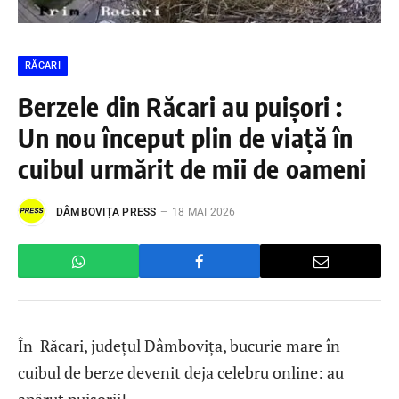
RĂCARI
Berzele din Răcari au puișori :
Un nou început plin de viață în
cuibul urmărit de mii de oameni
DÂMBOVIŢA PRESS
18 MAI 2026
În Răcari, județul Dâmbovița, bucurie mare în
cuibul de berze devenit deja celebru online: au