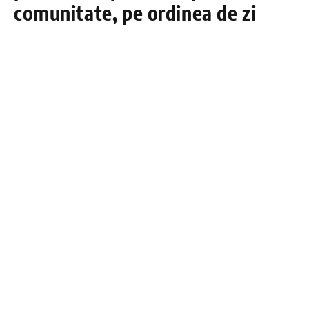
comunitate, pe ordinea de zi
DÂMBOVIŢA PRESS
13 MAI 2026
Consiliul Local al orașului Răcari s-a reunit ieri, 12
mai 2026, în ședință ordinară, desfășurată în Sala
de festivități a Liceul Teoretic „Ion Ghica” Răcari.