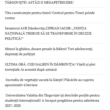
TÂRGOVIȘTE! ASTĂZI E MEGAPETRECERE!
Titu construiește pentru tineri! Centrul pentru Tineri prinde
contur
Senatorul AUR Dâmbovița,CIPRIAN IACOB: „VOINȚA
NAȚIONALĂ TREBUIE SĂ SE TRANSFORME ÎN DECIZIE
POLITICĂ!”
Minori la ghidon, dosare penale la Băleni! Trei adolescenți,
depistați de polițiști
ULTIMA ORĂ: COD GALBEN ÎN DÂMBOVIȚA! Vijelii și ploi
torențiale, în această după-amiază
Incendiu de vegetație uscată la Găești! Flăcările au cuprins
aproximativ 6 hectare
Universitatea Valahia din Târgoviște își deschide porțile pentru
studenții internaționali! A început pregătirea pentru admiterea
2027–2028