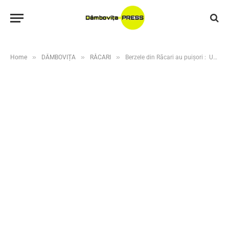
»
»
»
Home
DÂMBOVIȚA
RĂCARI
Berzele din Răcari au puișori : Un nou început plin de viață în cuibul urmărit de mii de oameni