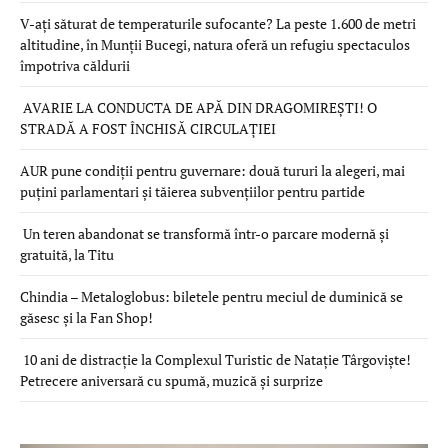
V-ați săturat de temperaturile sufocante? La peste 1.600 de metri
altitudine, în Munții Bucegi, natura oferă un refugiu spectaculos
împotriva căldurii
AVARIE LA CONDUCTA DE APĂ DIN DRAGOMIREȘTI! O
STRADĂ A FOST ÎNCHISĂ CIRCULAȚIEI
AUR pune condiții pentru guvernare: două tururi la alegeri, mai
puțini parlamentari și tăierea subvențiilor pentru partide
Un teren abandonat se transformă într-o parcare modernă și
gratuită, la Titu
Chindia – Metaloglobus: biletele pentru meciul de duminică se
găsesc și la Fan Shop!
10 ani de distracție la Complexul Turistic de Natație Târgoviște!
Petrecere aniversară cu spumă, muzică și surprize