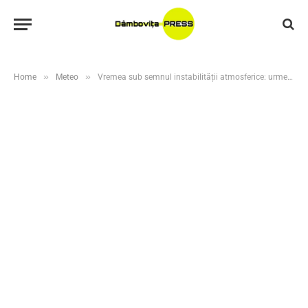
»
»
Home
Meteo
Vremea sub semnul instabilității atmosferice: urmează zile cu furtuni, ploi torențiale și grindină în mai multe regiuni ale țării