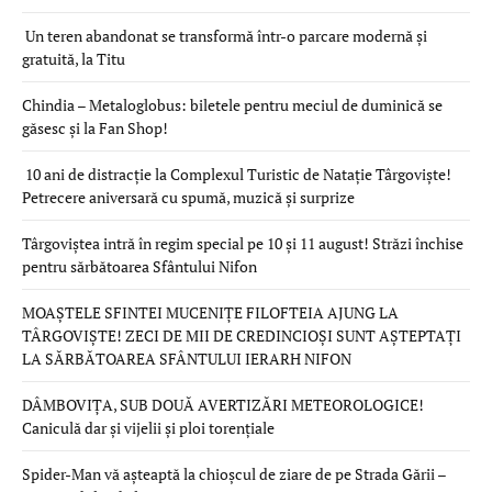
Un teren abandonat se transformă într-o parcare modernă și
gratuită, la Titu
Chindia – Metaloglobus: biletele pentru meciul de duminică se
găsesc și la Fan Shop!
10 ani de distracție la Complexul Turistic de Natație Târgoviște!
Petrecere aniversară cu spumă, muzică și surprize
Târgoviștea intră în regim special pe 10 și 11 august! Străzi închise
pentru sărbătoarea Sfântului Nifon
MOAȘTELE SFINTEI MUCENIȚE FILOFTEIA AJUNG LA
TÂRGOVIȘTE! ZECI DE MII DE CREDINCIOȘI SUNT AȘTEPTAȚI
LA SĂRBĂTOAREA SFÂNTULUI IERARH NIFON
DÂMBOVIȚA, SUB DOUĂ AVERTIZĂRI METEOROLOGICE!
Caniculă dar și vijelii și ploi torențiale
Spider-Man vă așteaptă la chioșcul de ziare de pe Strada Gării –