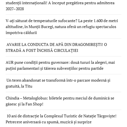
studenții internaționali! A început pregătirea pentru admiterea
2027–2028
V-ați săturat de temperaturile sufocante? La peste 1.600 de metri
altitudine, în Munții Bucegi, natura oferă un refugiu spectaculos
împotriva căldurii
AVARIE LA CONDUCTA DE APĂ DIN DRAGOMIREȘTI! O
STRADĂ A FOST ÎNCHISĂ CIRCULAȚIEI
AUR pune condiții pentru guvernare: două tururi la alegeri, mai
puțini parlamentari și tăierea subvențiilor pentru partide
Un teren abandonat se transformă într-o parcare modernă și
gratuită, la Titu
Chindia – Metaloglobus: biletele pentru meciul de duminică se
găsesc și la Fan Shop!
10 ani de distracție la Complexul Turistic de Natație Târgoviște!
Petrecere aniversară cu spumă, muzică și surprize