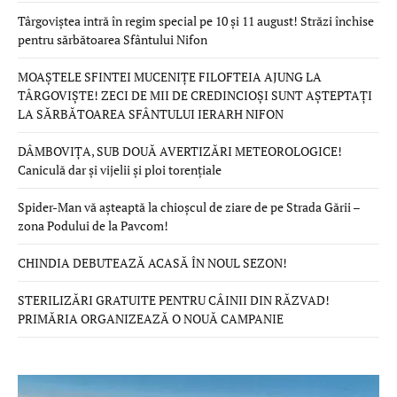
Târgoviștea intră în regim special pe 10 și 11 august! Străzi închise
pentru sărbătoarea Sfântului Nifon
MOAȘTELE SFINTEI MUCENIȚE FILOFTEIA AJUNG LA
TÂRGOVIȘTE! ZECI DE MII DE CREDINCIOȘI SUNT AȘTEPTAȚI
LA SĂRBĂTOAREA SFÂNTULUI IERARH NIFON
DÂMBOVIȚA, SUB DOUĂ AVERTIZĂRI METEOROLOGICE!
Caniculă dar și vijelii și ploi torențiale
Spider-Man vă așteaptă la chioșcul de ziare de pe Strada Gării –
zona Podului de la Pavcom!
CHINDIA DEBUTEAZĂ ACASĂ ÎN NOUL SEZON!
STERILIZĂRI GRATUITE PENTRU CÂINII DIN RĂZVAD!
PRIMĂRIA ORGANIZEAZĂ O NOUĂ CAMPANIE