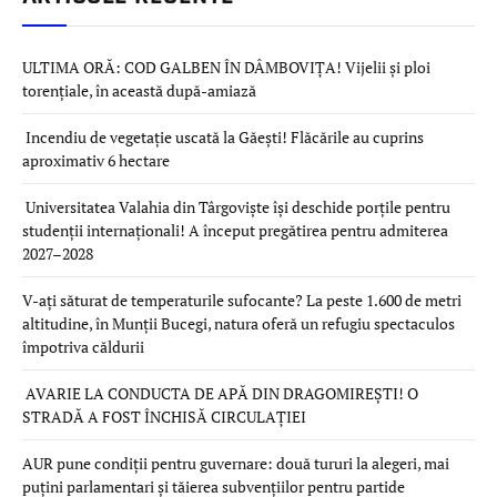
ULTIMA ORĂ: COD GALBEN ÎN DÂMBOVIȚA! Vijelii și ploi
torențiale, în această după-amiază
Incendiu de vegetație uscată la Găești! Flăcările au cuprins
aproximativ 6 hectare
Universitatea Valahia din Târgoviște își deschide porțile pentru
studenții internaționali! A început pregătirea pentru admiterea
2027–2028
V-ați săturat de temperaturile sufocante? La peste 1.600 de metri
altitudine, în Munții Bucegi, natura oferă un refugiu spectaculos
împotriva căldurii
AVARIE LA CONDUCTA DE APĂ DIN DRAGOMIREȘTI! O
STRADĂ A FOST ÎNCHISĂ CIRCULAȚIEI
AUR pune condiții pentru guvernare: două tururi la alegeri, mai
puțini parlamentari și tăierea subvențiilor pentru partide