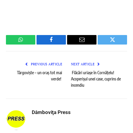
WhatsApp
Facebook
Email
Twitter
PREVIOUS ARTICLE
NEXT ARTICLE
Târgoviște – un oraș tot mai
Flăcări uriașe în Cornățelu!
verde!
Acoperișul unei case, cuprins de
incendiu
Dâmboviţa Press