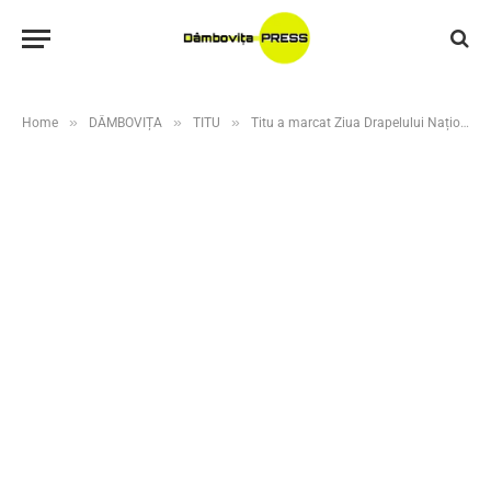
»
»
»
Home
DÂMBOVIȚA
TITU
Titu a marcat Ziua Drapelului Național: ceremonie plină de respect și simboluri ale unității