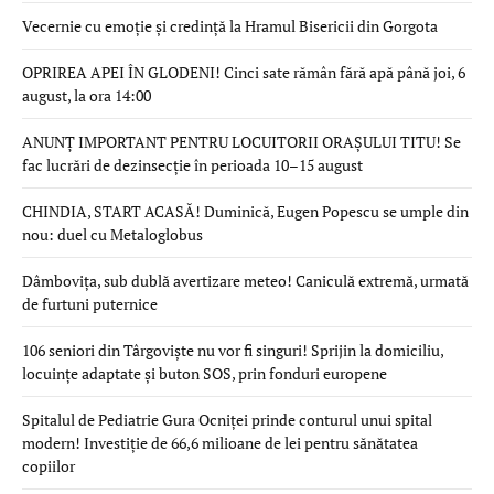
Vecernie cu emoție și credință la Hramul Bisericii din Gorgota
OPRIREA APEI ÎN GLODENI! Cinci sate rămân fără apă până joi, 6
august, la ora 14:00
ANUNȚ IMPORTANT PENTRU LOCUITORII ORAȘULUI TITU! Se
fac lucrări de dezinsecție în perioada 10–15 august
CHINDIA, START ACASĂ! Duminică, Eugen Popescu se umple din
nou: duel cu Metaloglobus
Dâmbovița, sub dublă avertizare meteo! Caniculă extremă, urmată
de furtuni puternice
106 seniori din Târgoviște nu vor fi singuri! Sprijin la domiciliu,
locuințe adaptate și buton SOS, prin fonduri europene
Spitalul de Pediatrie Gura Ocniței prinde conturul unui spital
modern! Investiție de 66,6 milioane de lei pentru sănătatea
copiilor