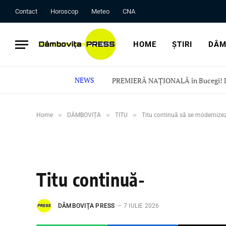
Contact
Horoscop
Meteo
CNA
HOME
ȘTIRI
DÂM
NEWS
»
»
»
Home
DÂMBOVIȚA
TITU
Titu continuă să se modernizeze
Titu continuă-
DÂMBOVIŢA PRESS
7 IULIE 2026