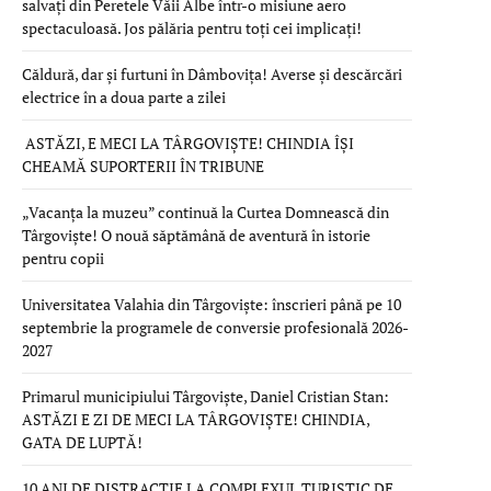
salvați din Peretele Văii Albe într-o misiune aero
spectaculoasă. Jos pălăria pentru toți cei implicați!
Căldură, dar și furtuni în Dâmbovița! Averse și descărcări
electrice în a doua parte a zilei
ASTĂZI, E MECI LA TÂRGOVIȘTE! CHINDIA ÎȘI
CHEAMĂ SUPORTERII ÎN TRIBUNE
„Vacanța la muzeu” continuă la Curtea Domnească din
Târgoviște! O nouă săptămână de aventură în istorie
pentru copii
Universitatea Valahia din Târgoviște: înscrieri până pe 10
septembrie la programele de conversie profesională 2026-
2027
Primarul municipiului Târgoviște, Daniel Cristian Stan:
ASTĂZI E ZI DE MECI LA TÂRGOVIȘTE! CHINDIA,
GATA DE LUPTĂ!
10 ANI DE DISTRACȚIE LA COMPLEXUL TURISTIC DE