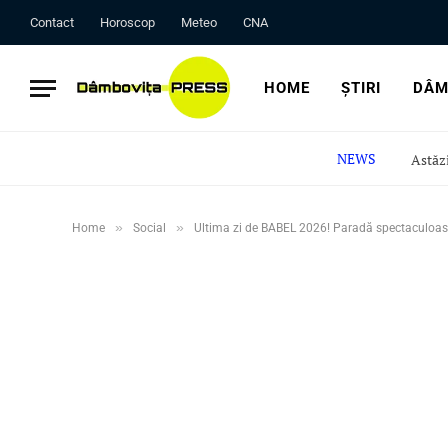
Contact
Horoscop
Meteo
CNA
HOME
ȘTIRI
DÂM
NEWS
»
»
Home
Social
Ultima zi de BABEL 2026! Paradă spectaculoasă 