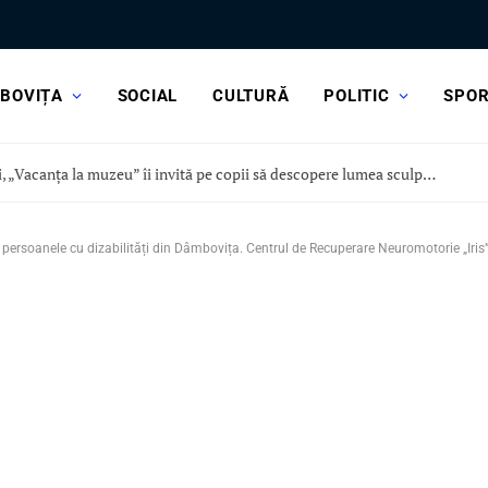
BOVIȚA
SOCIAL
CULTURĂ
POLITIC
SPO
Astăzi, „Vacanța la muzeu” îi invită pe copii să descopere lumea sculpturii, la Curtea Domnească
 persoanele cu dizabilități din Dâmbovița. Centrul de Recuperare Neuromotorie „Iris” 