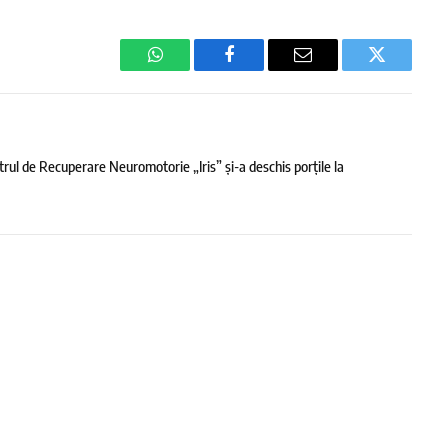
WhatsApp
Facebook
Email
Twitter
trul de Recuperare Neuromotorie „Iris” și-a deschis porțile la