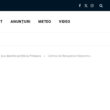
Facebook
X
Instagram
(Twitter)
RT
ANUNȚURI
METEO
VIDEO
»
și-a deschis porțile la Priseaca
Centrul de Recuperare Neuromotorie „Iris” …0