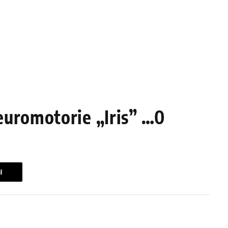
euromotorie „Iris” …0
l