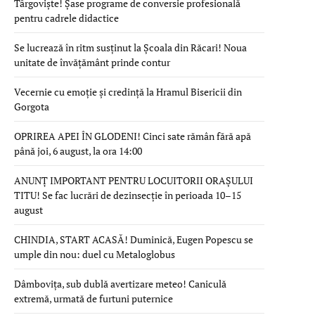
Târgoviște! Șase programe de conversie profesională
pentru cadrele didactice
Se lucrează în ritm susținut la Școala din Răcari! Noua
unitate de învățământ prinde contur
Vecernie cu emoție și credință la Hramul Bisericii din
Gorgota
OPRIREA APEI ÎN GLODENI! Cinci sate rămân fără apă
până joi, 6 august, la ora 14:00
ANUNȚ IMPORTANT PENTRU LOCUITORII ORAȘULUI
TITU! Se fac lucrări de dezinsecție în perioada 10–15
august
CHINDIA, START ACASĂ! Duminică, Eugen Popescu se
umple din nou: duel cu Metaloglobus
Dâmbovița, sub dublă avertizare meteo! Caniculă
extremă, urmată de furtuni puternice