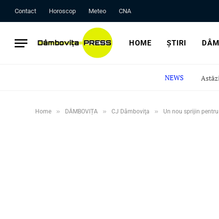
Contact
Horoscop
Meteo
CNA
HOME
ȘTIRI
DÂM
NEWS
»
»
»
Home
DÂMBOVIȚA
CJ Dâmboviţa
Un nou sprijin pentru