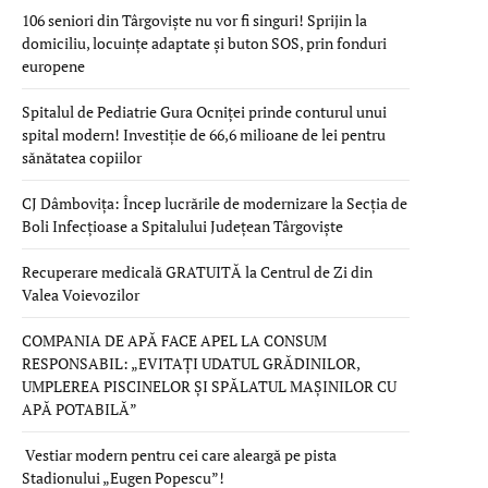
106 seniori din Târgoviște nu vor fi singuri! Sprijin la
domiciliu, locuințe adaptate și buton SOS, prin fonduri
europene
Spitalul de Pediatrie Gura Ocniței prinde conturul unui
spital modern! Investiție de 66,6 milioane de lei pentru
sănătatea copiilor
CJ Dâmbovița: Încep lucrările de modernizare la Secția de
Boli Infecțioase a Spitalului Județean Târgoviște
Recuperare medicală GRATUITĂ la Centrul de Zi din
Valea Voievozilor
COMPANIA DE APĂ FACE APEL LA CONSUM
RESPONSABIL: „EVITAȚI UDATUL GRĂDINILOR,
UMPLEREA PISCINELOR ȘI SPĂLATUL MAȘINILOR CU
APĂ POTABILĂ”
Vestiar modern pentru cei care aleargă pe pista
Stadionului „Eugen Popescu”!