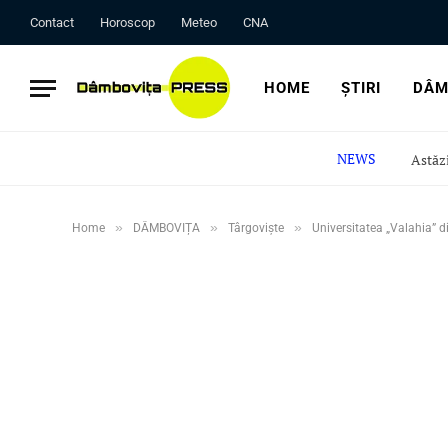
Contact
Horoscop
Meteo
CNA
HOME
ȘTIRI
DÂM
NEWS
»
»
»
Home
DÂMBOVIȚA
Târgoviște
Universitatea „Valahia” d