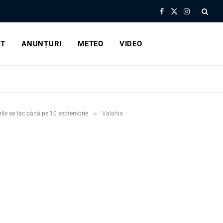
Facebook
X
Instagram
(Twitter)
RT
ANUNȚURI
METEO
VIDEO
»
erile se fac până pe 10 septembrie
Valahia