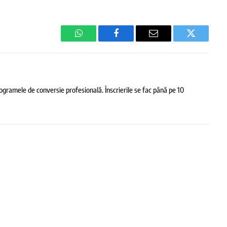
WhatsApp
Facebook
Email
Twitter
rogramele de conversie profesională. Înscrierile se fac până pe 10