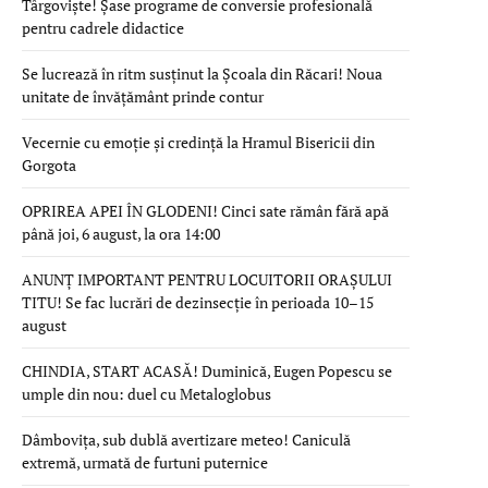
Târgoviște! Șase programe de conversie profesională
pentru cadrele didactice
Se lucrează în ritm susținut la Școala din Răcari! Noua
unitate de învățământ prinde contur
Vecernie cu emoție și credință la Hramul Bisericii din
Gorgota
OPRIREA APEI ÎN GLODENI! Cinci sate rămân fără apă
până joi, 6 august, la ora 14:00
ANUNȚ IMPORTANT PENTRU LOCUITORII ORAȘULUI
TITU! Se fac lucrări de dezinsecție în perioada 10–15
august
CHINDIA, START ACASĂ! Duminică, Eugen Popescu se
umple din nou: duel cu Metaloglobus
Dâmbovița, sub dublă avertizare meteo! Caniculă
extremă, urmată de furtuni puternice