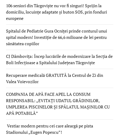
106 seniori din Târgoviște nu vor fi singuri! Sprijin la
domiciliu, locuințe adaptate și buton SOS, prin fonduri
europene
Spitalul de Pediatrie Gura Ocniței prinde conturul unui
spital modern! Investiție de 66,6 milioane de lei pentru
sănătatea copiilor
CJ Dâmbovița: Încep lucrările de modernizare la Secția de
Boli Infecțioase a Spitalului Județean Târgoviște
Recuperare medicală GRATUITĂ la Centrul de Zi din
Valea Voievozilor
COMPANIA DE APĂ FACE APEL LA CONSUM
RESPONSABIL: „EVITAȚI UDATUL GRĂDINILOR,
UMPLEREA PISCINELOR ȘI SPĂLATUL MAȘINILOR CU
APĂ POTABILĂ”
Vestiar modern pentru cei care aleargă pe pista
Stadionului „Eugen Popescu”!