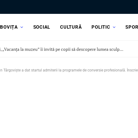
BOVIȚA
SOCIAL
CULTURĂ
POLITIC
SPO
Astăzi, „Vacanța la muzeu” îi invită pe copii să descopere lumea sculpturii, la Curtea Domnească
in Târgoviște a dat startul admiterii la programele de conversie profesională. Înscri