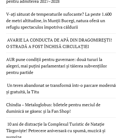
pentru admiterea 2027–2028
V-ați săturat de temperaturile sufocante? La peste 1.600
de metri altitudine, în Munții Bucegi, natura oferă un
refugiu spectaculos împotriva căldurii
AVARIE LA CONDUCTA DE APĂ DIN DRAGOMIREȘTI!
O STRADĂ A FOST ÎNCHISĂ CIRCULAȚIEI
AUR pune condiții pentru guvernare: două tururi la
alegeri, mai puțini parlamentari și tăierea subvențiilor
pentru partide
Un teren abandonat se transformă într-o parcare modernă
și gratuită, la Titu
Chindia – Metaloglobus: biletele pentru meciul de
duminică se găsesc și la Fan Shop!
10 ani de distracție la Complexul Turistic de Natație
Târgoviște! Petrecere aniversară cu spumă, muzică și
surprize