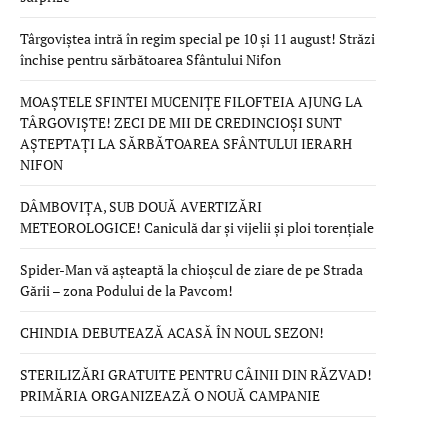
Târgoviștea intră în regim special pe 10 și 11 august! Străzi
închise pentru sărbătoarea Sfântului Nifon
MOAȘTELE SFINTEI MUCENIȚE FILOFTEIA AJUNG LA
TÂRGOVIȘTE! ZECI DE MII DE CREDINCIOȘI SUNT
AȘTEPTAȚI LA SĂRBĂTOAREA SFÂNTULUI IERARH
NIFON
DÂMBOVIȚA, SUB DOUĂ AVERTIZĂRI
METEOROLOGICE! Caniculă dar și vijelii și ploi torențiale
Spider-Man vă așteaptă la chioșcul de ziare de pe Strada
Gării – zona Podului de la Pavcom!
CHINDIA DEBUTEAZĂ ACASĂ ÎN NOUL SEZON!
STERILIZĂRI GRATUITE PENTRU CÂINII DIN RĂZVAD!
PRIMĂRIA ORGANIZEAZĂ O NOUĂ CAMPANIE