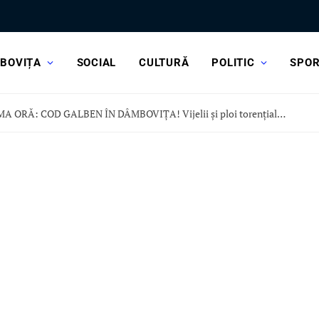
BOVIȚA
SOCIAL
CULTURĂ
POLITIC
SPO
ULTIMA ORĂ: COD GALBEN ÎN DÂMBOVIȚA! Vijelii și ploi torențiale, în această după-amiază