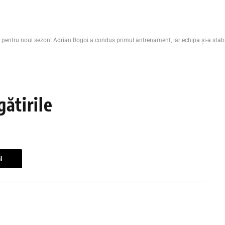
e pentru noul sezon! Adrian Bogoi a condus primul antrenament, iar echipa și-a stab
ătirile
l