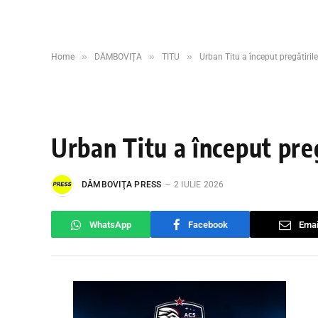
»
»
»
Home
DÂMBOVIȚA
TITU
Urban Titu a început pregătiril
Urban Titu a început preg
DÂMBOVIŢA PRESS
2 IULIE 2026
WhatsApp
Facebook
Emai