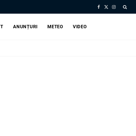
Facebook
X
Instagram
(Twitter)
RT
ANUNȚURI
METEO
VIDEO