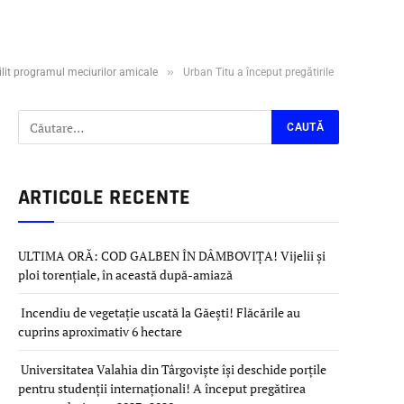
»
ilit programul meciurilor amicale
Urban Titu a început pregătirile
ARTICOLE RECENTE
ULTIMA ORĂ: COD GALBEN ÎN DÂMBOVIȚA! Vijelii și
ploi torențiale, în această după-amiază
Incendiu de vegetație uscată la Găești! Flăcările au
cuprins aproximativ 6 hectare
Universitatea Valahia din Târgoviște își deschide porțile
pentru studenții internaționali! A început pregătirea