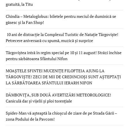
gratuită, la Titu
Chindia – Metaloglobus: biletele pentru meciul de duminică se
găsesc și la Fan Shop!
10 ani de distracție la Complexul Turistic de Natație Târgoviște!
Petrecere aniversară cu spumă, muzică și surprize
Târgoviștea intră în regim special pe 10 și 11 august! Străzi închise
pentru sărbătoarea Sfântului Nifon
MOAȘTELE SFINTEI MUCENIȚE FILOFTEIA AJUNG LA
TÂRGOVIȘTE! ZECI DE MII DE CREDINCIOȘI SUNT AȘTEPTAȚI
LA SĂRBĂTOAREA SFÂNTULUI IERARH NIFON
DÂMBOVIȚA, SUB DOUĂ AVERTIZĂRI METEOROLOGICE!
Caniculă dar și vijelii și ploi torențiale
Spider-Man vă așteaptă la chioșcul de ziare de pe Strada Gării –
zona Podului de la Pavcom!