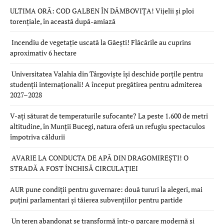
ULTIMA ORĂ: COD GALBEN ÎN DÂMBOVIȚA! Vijelii și ploi
torențiale, în această după-amiază
Incendiu de vegetație uscată la Găești! Flăcările au cuprins
aproximativ 6 hectare
Universitatea Valahia din Târgoviște își deschide porțile pentru
studenții internaționali! A început pregătirea pentru admiterea
2027–2028
V-ați săturat de temperaturile sufocante? La peste 1.600 de metri
altitudine, în Munții Bucegi, natura oferă un refugiu spectaculos
împotriva căldurii
AVARIE LA CONDUCTA DE APĂ DIN DRAGOMIREȘTI! O
STRADĂ A FOST ÎNCHISĂ CIRCULAȚIEI
AUR pune condiții pentru guvernare: două tururi la alegeri, mai
puțini parlamentari și tăierea subvențiilor pentru partide
Un teren abandonat se transformă într-o parcare modernă și