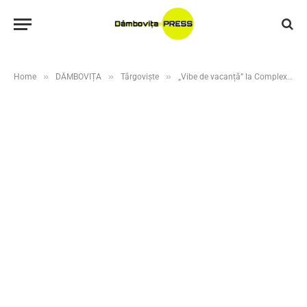
»
»
»
Home
DÂMBOVIȚA
Târgoviște
„Vibe de vacanță” la Complexul Turistic de Natație Târgoviște