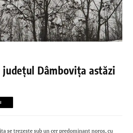
n județul Dâmbovița astăzi
l
ța se trezește sub un cer predominant noros, cu