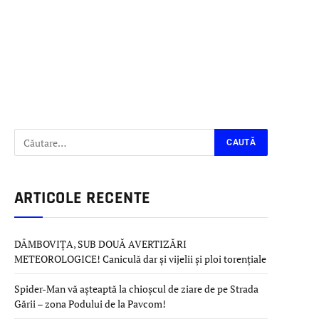
ARTICOLE RECENTE
DÂMBOVIȚA, SUB DOUĂ AVERTIZĂRI
METEOROLOGICE! Caniculă dar și vijelii și ploi torențiale
Spider-Man vă așteaptă la chioșcul de ziare de pe Strada
Gării – zona Podului de la Pavcom!