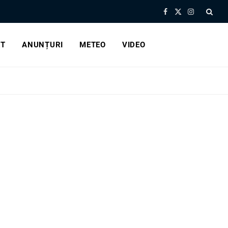
Facebook
X
Instagram
(Twitter)
RT
ANUNȚURI
METEO
VIDEO