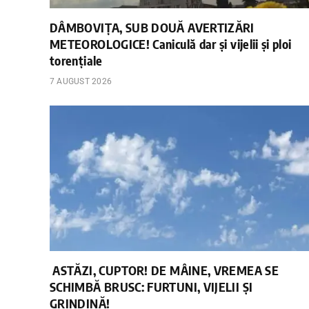
DÂMBOVIȚA, SUB DOUĂ AVERTIZĂRI
METEOROLOGICE! Caniculă dar și vijelii și ploi
torențiale
7 AUGUST 2026
ASTĂZI, CUPTOR! DE MÂINE, VREMEA SE
SCHIMBĂ BRUSC: FURTUNI, VIJELII ȘI
GRINDINĂ!