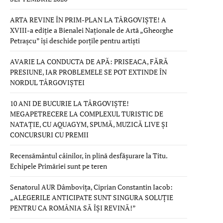
ARTA REVINE ÎN PRIM-PLAN LA TÂRGOVIȘTE! A
XVIII-a ediție a Bienalei Naționale de Artă „Gheorghe
Petrașcu” își deschide porțile pentru artiști
AVARIE LA CONDUCTA DE APĂ: PRISEACA, FĂRĂ
PRESIUNE, IAR PROBLEMELE SE POT EXTINDE ÎN
NORDUL TÂRGOVIȘTEI
10 ANI DE BUCURIE LA TÂRGOVIȘTE!
MEGAPETRECERE LA COMPLEXUL TURISTIC DE
NATAȚIE, CU AQUAGYM, SPUMĂ, MUZICĂ LIVE ȘI
CONCURSURI CU PREMII
Recensământul câinilor, în plină desfășurare la Titu.
Echipele Primăriei sunt pe teren
Senatorul AUR Dâmbovița, Ciprian Constantin Iacob:
„ALEGERILE ANTICIPATE SUNT SINGURA SOLUȚIE
PENTRU CA ROMÂNIA SĂ ÎȘI REVINĂ!”