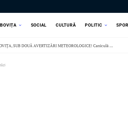
BOVIȚA
SOCIAL
CULTURĂ
POLITIC
SPO
DÂMBOVIȚA, SUB DOUĂ AVERTIZĂRI METEOROLOGICE! Caniculă dar și vijelii și ploi torențiale
tăzi