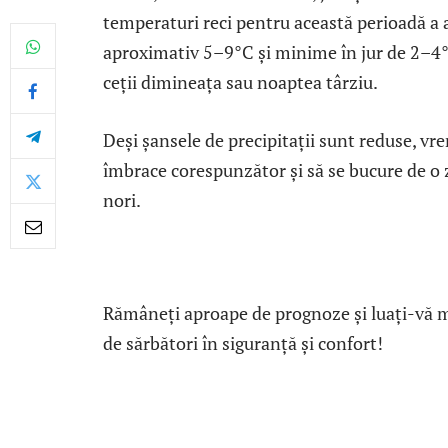
temperaturi reci pentru această perioadă a
aproximativ 5–9°C și minime în jur de 2–4°C,
ceții dimineața sau noaptea târziu.
Deși șansele de precipitații sunt reduse, vr
îmbrace corespunzător și să se bucure de o z
nori.
Rămâneți aproape de prognoze și luați-vă mă
de sărbători în siguranță și confort!