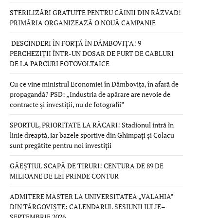
STERILIZĂRI GRATUITE PENTRU CÂINII DIN RĂZVAD!
PRIMĂRIA ORGANIZEAZĂ O NOUĂ CAMPANIE
DESCINDERI ÎN FORȚĂ ÎN DÂMBOVIȚA! 9
PERCHEZIȚII ÎNTR-UN DOSAR DE FURT DE CABLURI
DE LA PARCURI FOTOVOLTAICE
Cu ce vine ministrul Economiei în Dâmbovița, în afară de
propagandă? PSD: „Industria de apărare are nevoie de
contracte și investiții, nu de fotografii”
SPORTUL, PRIORITATE LA RĂCARI! Stadionul intră în
linie dreaptă, iar bazele sportive din Ghimpați și Colacu
sunt pregătite pentru noi investiții
GĂEȘTIUL SCAPĂ DE TIRURI! CENTURA DE 89 DE
MILIOANE DE LEI PRINDE CONTUR
ADMITERE MASTER LA UNIVERSITATEA „VALAHIA”
DIN TÂRGOVIȘTE: CALENDARUL SESIUNII IULIE–
SEPTEMBRIE 2026