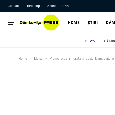
Contact
Horoscop
Meteo
CNA
HOME
ȘTIRI
DÂM
NEWS
»
»
Home
Meteo
Vreme rece și înnorată în județul Dâmbovița as