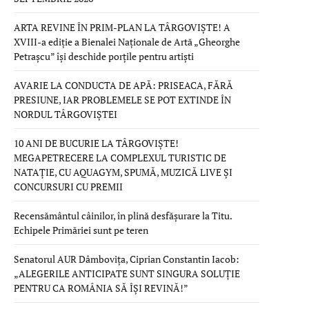
ARTA REVINE ÎN PRIM-PLAN LA TÂRGOVIȘTE! A
XVIII-a ediție a Bienalei Naționale de Artă „Gheorghe
Petrașcu” își deschide porțile pentru artiști
AVARIE LA CONDUCTA DE APĂ: PRISEACA, FĂRĂ
PRESIUNE, IAR PROBLEMELE SE POT EXTINDE ÎN
NORDUL TÂRGOVIȘTEI
10 ANI DE BUCURIE LA TÂRGOVIȘTE!
MEGAPETRECERE LA COMPLEXUL TURISTIC DE
NATAȚIE, CU AQUAGYM, SPUMĂ, MUZICĂ LIVE ȘI
CONCURSURI CU PREMII
Recensământul câinilor, în plină desfășurare la Titu.
Echipele Primăriei sunt pe teren
Senatorul AUR Dâmbovița, Ciprian Constantin Iacob:
„ALEGERILE ANTICIPATE SUNT SINGURA SOLUȚIE
PENTRU CA ROMÂNIA SĂ ÎȘI REVINĂ!”