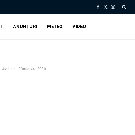
Facebook
X
Instagram
(Twitter)
RT
ANUNȚURI
METEO
VIDEO
le Județului Dâmbovița 2026