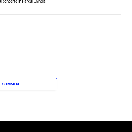
și concerte în Parcul Chindia
A COMMENT