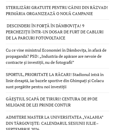
STERILIZĂRI GRATUITE PENTRU CÂINII DIN RĂZVAD!
PRIMĂRIA ORGANIZEAZĂ O NOUĂ CAMPANIE
DESCINDERI ÎN FORȚĂ ÎN DÂMBOVIȚA! 9
PERCHEZIȚII ÎNTR-UN DOSAR DE FURT DE CABLURI
DE LA PARCURI FOTOVOLTAICE
Cu ce vine ministrul Economiei în Dâmbovița, în afară de
propagandă? PSD: „Industria de apărare are nevoie de
contracte și investiții, nu de fotografii”
SPORTUL, PRIORITATE LA RĂCARI! Stadionul intră în
linie dreaptă, iar bazele sportive din Ghimpați și Colacu
sunt pregătite pentru noi investiții
GĂEȘTIUL SCAPĂ DE TIRURI! CENTURA DE 89 DE
MILIOANE DE LEI PRINDE CONTUR
ADMITERE MASTER LA UNIVERSITATEA „VALAHIA”
DIN TÂRGOVIȘTE: CALENDARUL SESIUNII IULIE–
SEPTEMBRIE 2026