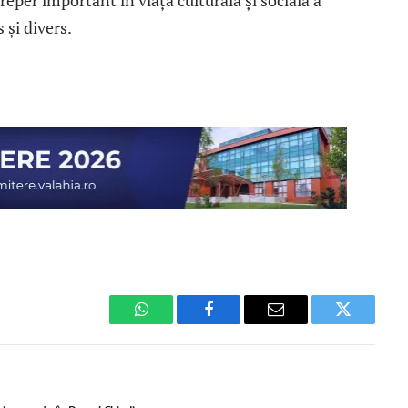
eper important în viața culturală și socială a
 și divers.
WhatsApp
Facebook
Email
Twitter