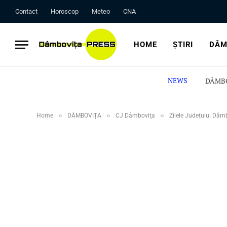
Contact
Horoscop
Meteo
CNA
HOME
ȘTIRI
DÂM
NEWS
»
»
»
Home
DÂMBOVIȚA
CJ Dâmboviţa
Zilele Județului Dâmb