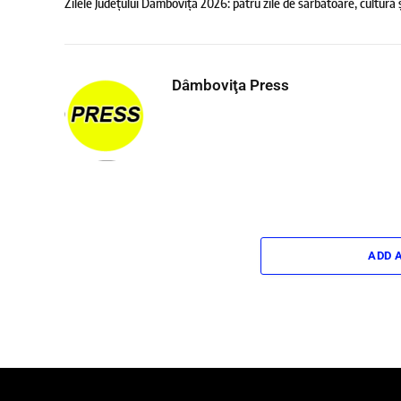
Zilele Județului Dâmbovița 2026: patru zile de sărbătoare, cultură 
Dâmboviţa Press
ADD 