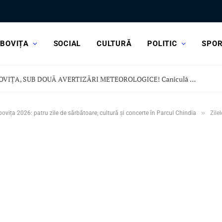
BOVIȚA
SOCIAL
CULTURĂ
POLITIC
SPO
DÂMBOVIȚA, SUB DOUĂ AVERTIZĂRI METEOROLOGICE! Caniculă dar și vijelii și ploi torențiale
»
ovița 2026: patru zile de sărbătoare, cultură și concerte în Parcul Chindia
Zile