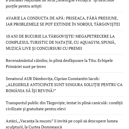
porțile pentru artiști
AVARIE LA CONDUCTA DE APĂ: PRISEACA, FĂRĂ PRESIUNE,
IAR PROBLEMELE SE POT EXTINDE ÎN NORDUL TÂRGOVIȘTEI
10 ANI DE BUCURIE LA TÂRGOVIȘTE! MEGAPETRECERE LA
COMPLEXUL TURISTIC DE NATAȚIE, CU AQUAGYM, SPUMĂ,
MUZICĂ LIVE ȘI CONCURSURI CU PREMII
Recensământul câinilor, în plină desfășurare la Titu. Echipele
Primăriei sunt pe teren
Senatorul AUR Dâmbovița, Ciprian Constantin Iacob:
„ALEGERILE ANTICIPATE SUNT SINGURA SOLUȚIE PENTRU CA
ROMÂNIA SĂ ÎȘI REVINĂ!”
Transportul public din Târgoviște, testat în plină caniculă: condiții
civilizate și gratuitate pentru elevi
Astăzi, „Vacanța la muzeu” îi invită pe copii să descopere lumea
sculpturii, la Curtea Domnească