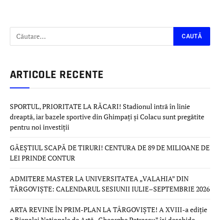
ARTICOLE RECENTE
SPORTUL, PRIORITATE LA RĂCARI! Stadionul intră în linie
dreaptă, iar bazele sportive din Ghimpați și Colacu sunt pregătite
pentru noi investiții
GĂEȘTIUL SCAPĂ DE TIRURI! CENTURA DE 89 DE MILIOANE DE
LEI PRINDE CONTUR
ADMITERE MASTER LA UNIVERSITATEA „VALAHIA” DIN
TÂRGOVIȘTE: CALENDARUL SESIUNII IULIE–SEPTEMBRIE 2026
ARTA REVINE ÎN PRIM-PLAN LA TÂRGOVIȘTE! A XVIII-a ediție
a Bienalei Naționale de Artă „Gheorghe Petrașcu” își deschide