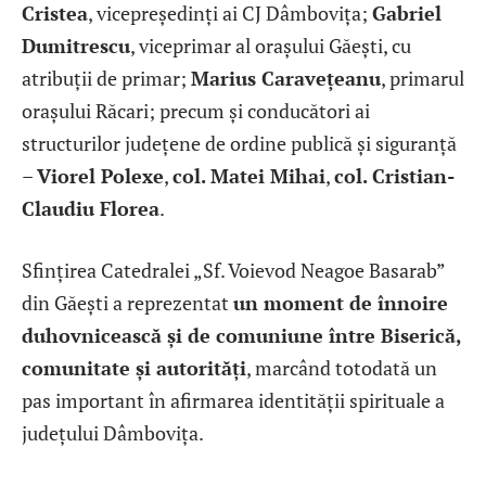
Cristea
, vicepreședinți ai CJ Dâmbovița;
Gabriel
Dumitrescu
, viceprimar al orașului Găești, cu
atribuții de primar;
Marius Caravețeanu
, primarul
orașului Răcari; precum și conducători ai
structurilor județene de ordine publică și siguranță
–
Viorel Polexe
,
col. Matei Mihai
,
col. Cristian-
Claudiu Florea
.
Sfințirea Catedralei „Sf. Voievod Neagoe Basarab”
din Găești a reprezentat
un moment de înnoire
duhovnicească și de comuniune între Biserică,
comunitate și autorități
, marcând totodată un
pas important în afirmarea identității spirituale a
județului Dâmbovița.