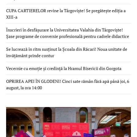
CUPA CARTIERELOR revine la Târgoviște! Se pregătește ediția a
XIII-a
Înscrieri în desfășurare la Universitatea Valahia din Târgoviște!
Șase programe de conversie profesională pentru cadrele didactice
Se lucrează în ritm susținut la Școala din Răcari! Noua unitate de
învățământ prinde contur
Vecernie cu emoție și credință la Hramul Bisericii din Gorgota
OPRIREA APEI ÎN GLODENI! Cinci sate rămân fără apă până joi, 6
august, la ora 14:00