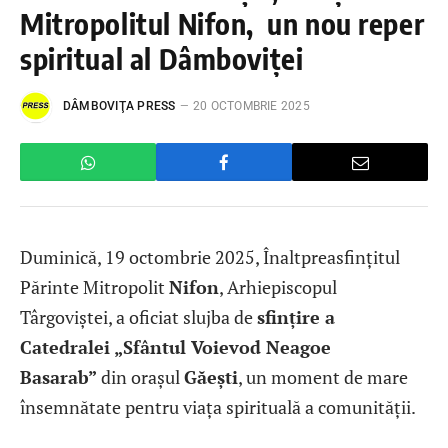
Mitropolitul Nifon, un nou reper
spiritual al Dâmboviței
DÂMBOVIŢA PRESS
20 OCTOMBRIE 2025
Duminică, 19 octombrie 2025, Înaltpreasfințitul
Părinte Mitropolit
Nifon
, Arhiepiscopul
Târgoviștei, a oficiat slujba de
sfințire a
Catedralei „Sfântul Voievod Neagoe
Basarab”
din orașul
Găești
, un moment de mare
însemnătate pentru viața spirituală a comunității.