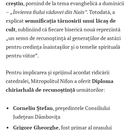
creștin
, pornind de la tema evanghelică a duminicii
–
„Învierea fiului văduvei din Nain”
. Totodată, a
explicat
semnificația târnosirii unui lăcaș de
cult
, subliniind că fiecare biserică nouă reprezintă
„un semn de recunoștință al generațiilor de astăzi
pentru credința înaintașilor și o temelie spirituală
pentru viitor”.
Pentru implicarea și sprijinul acordat ridicării
catedralei, Mitropolitul Nifon a oferit
Diploma
chiriarhală de recunoștință
următorilor:
Corneliu Ștefan
, președintele Consiliului
Județean Dâmbovița
Grigore Gheorghe
, fost primar al orașului