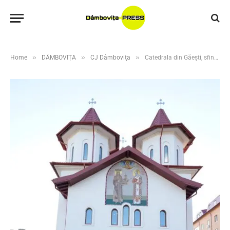
»
»
»
Home
DÂMBOVIȚA
CJ Dâmboviţa
Catedrala din Găești, sfințită de Mitropolitul Nifon, un nou reper spiritual al Dâmboviței