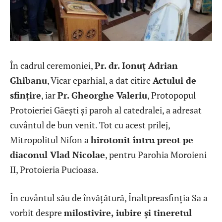
În cadrul ceremoniei,
Pr. dr. Ionuț Adrian
Ghibanu
, Vicar eparhial, a dat citire
Actului de
sfințire
, iar
Pr. Gheorghe Valeriu
, Protopopul
Protoieriei Găești și paroh al catedralei, a adresat
cuvântul de bun venit. Tot cu acest prilej,
Mitropolitul Nifon a
hirotonit întru preot pe
diaconul Vlad Nicolae
, pentru Parohia Moroieni
II, Protoieria Pucioasa.
În cuvântul său de învățătură, Înaltpreasfinția Sa a
vorbit despre
milostivire, iubire și tineretul