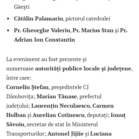
Găești
Cătălin Palamariu
, pictorul catedralei
Pr. Gheorghe Valeriu
,
Pr. Marius Stan
și
Pr.
Adrian Ion Constantin
La eveniment au fost prezente și
numeroase
autorități publice locale și județene
,
între care:
Corneliu Ștefan
, președintele CJ
Dâmbovița;
Marian Tănase
, prefectul
județului;
Laurențiu Neculaescu
,
Carmen
Holban
și
Aurelian Cotinescu
, deputați;
Ionuț
Săvoiu
, secretar de stat în Ministerul
Transporturilor;
Antonel Jîjîie
și
Luciana