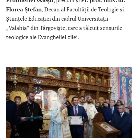
Protoieriei Găești
, precum și
Pr. prof. univ. dr.
Florea Ștefan
, Decan al Facultății de Teologie și
Științele Educației din cadrul Universității
„Valahia” din Târgoviște, care a tâlcuit sensurile
teologice ale Evangheliei zilei.