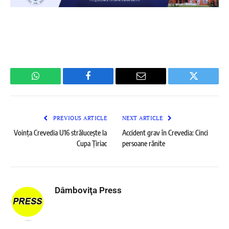
WhatsApp
Facebook
Email
Twitter
PREVIOUS ARTICLE
NEXT ARTICLE
Voința Crevedia U16 strălucește la
Accident grav în Crevedia: Cinci
Cupa Țiriac
persoane rănite
Dâmboviţa Press