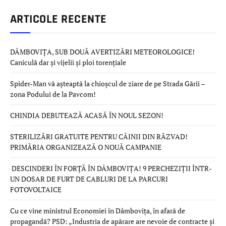
ARTICOLE RECENTE
DÂMBOVIȚA, SUB DOUĂ AVERTIZĂRI METEOROLOGICE!
Caniculă dar și vijelii și ploi torențiale
Spider-Man vă așteaptă la chioșcul de ziare de pe Strada Gării –
zona Podului de la Pavcom!
CHINDIA DEBUTEAZĂ ACASĂ ÎN NOUL SEZON!
STERILIZĂRI GRATUITE PENTRU CÂINII DIN RĂZVAD!
PRIMĂRIA ORGANIZEAZĂ O NOUĂ CAMPANIE
DESCINDERI ÎN FORȚĂ ÎN DÂMBOVIȚA! 9 PERCHEZIȚII ÎNTR-
UN DOSAR DE FURT DE CABLURI DE LA PARCURI
FOTOVOLTAICE
Cu ce vine ministrul Economiei în Dâmbovița, în afară de
propagandă? PSD: „Industria de apărare are nevoie de contracte și