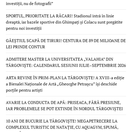
investiții, nu de fotografii”
SPORTUL, PRIORITATE LA RĂCARI! Stadionul intră în linie
dreaptă, iar bazele sportive din Ghimpați și Colacu sunt pregătite
pentru noi investiții
GĂEȘTIUL SCAPĂ DE TIRURI! CENTURA DE 89 DE MILIOANE DE
LEI PRINDE CONTUR
ADMITERE MASTER LA UNIVERSITATEA „VALAHIA” DIN
TÂRGOVIȘTE: CALENDARUL SESIUNII IULIE–SEPTEMBRIE 2026
ARTA REVINE ÎN PRIM-PLAN LA TÂRGOVIȘTE! A XVIII-a ediție
a Bienalei Naționale de Artă „Gheorghe Petrașcu” își deschide
porțile pentru artiști
AVARIE LA CONDUCTA DE APĂ: PRISEACA, FĂRĂ PRESIUNE,
IAR PROBLEMELE SE POT EXTINDE ÎN NORDUL TÂRGOVIȘTEI
10 ANI DE BUCURIE LA TÂRGOVIȘTE! MEGAPETRECERE LA
COMPLEXUL TURISTIC DE NATAȚIE, CU AQUAGYM, SPUMĂ,