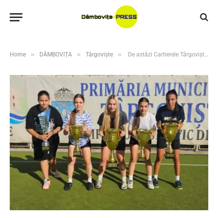
»
»
»
Home
DÂMBOVIȚA
Târgoviște
De astăzi Cartierele Târgoviștei intră în febra fotbalului