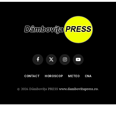
Facebook
X
Instagram
YouTube
(Twitter)
CONTACT
HOROSCOP
METEO
CNA
© 2026 Dâmbovița PRESS
www.dambovitapress.ro
.