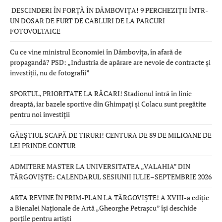
DESCINDERI ÎN FORȚĂ ÎN DÂMBOVIȚA! 9 PERCHEZIȚII ÎNTR-
UN DOSAR DE FURT DE CABLURI DE LA PARCURI
FOTOVOLTAICE
Cu ce vine ministrul Economiei în Dâmbovița, în afară de
propagandă? PSD: „Industria de apărare are nevoie de contracte și
investiții, nu de fotografii”
SPORTUL, PRIORITATE LA RĂCARI! Stadionul intră în linie
dreaptă, iar bazele sportive din Ghimpați și Colacu sunt pregătite
pentru noi investiții
GĂEȘTIUL SCAPĂ DE TIRURI! CENTURA DE 89 DE MILIOANE DE
LEI PRINDE CONTUR
ADMITERE MASTER LA UNIVERSITATEA „VALAHIA” DIN
TÂRGOVIȘTE: CALENDARUL SESIUNII IULIE–SEPTEMBRIE 2026
ARTA REVINE ÎN PRIM-PLAN LA TÂRGOVIȘTE! A XVIII-a ediție
a Bienalei Naționale de Artă „Gheorghe Petrașcu” își deschide
porțile pentru artiști