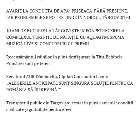
AVARIE LA CONDUCTA DE APĂ: PRISEACA, FĂRĂ PRESIUNE,
IAR PROBLEMELE SE POT EXTINDE ÎN NORDUL TÂRGOVIȘTEI
10 ANI DE BUCURIE LA TÂRGOVIȘTE! MEGAPETRECERE LA
COMPLEXUL TURISTIC DE NATAȚIE, CU AQUAGYM, SPUMĂ,
MUZICĂ LIVE ȘI CONCURSURI CU PREMII
Recensământul câinilor, în plină desfășurare la Titu. Echipele
Primăriei sunt pe teren
Senatorul AUR Dâmbovița, Ciprian Constantin Iacob:
„ALEGERILE ANTICIPATE SUNT SINGURA SOLUȚIE PENTRU CA
ROMÂNIA SĂ ÎȘI REVINĂ!”
Transportul public din Târgoviște, testat în plină caniculă: condiții
civilizate și gratuitate pentru elevi