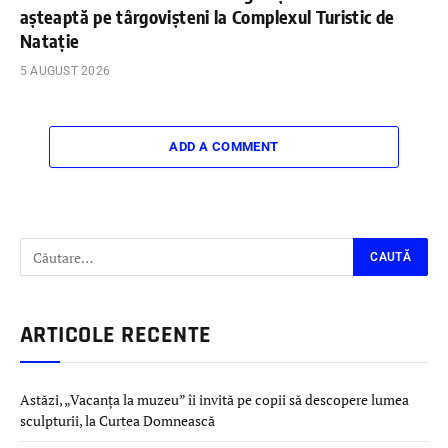
așteaptă pe târgovișteni la Complexul Turistic de
Natație
5 AUGUST 2026
ADD A COMMENT
ARTICOLE RECENTE
Astăzi, „Vacanța la muzeu” îi invită pe copii să descopere lumea
sculpturii, la Curtea Domnească