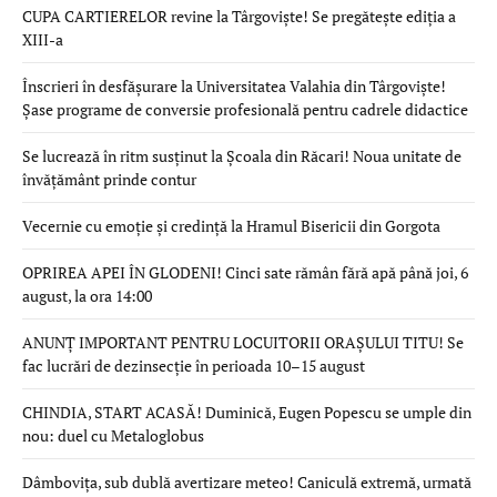
CUPA CARTIERELOR revine la Târgoviște! Se pregătește ediția a
XIII-a
Înscrieri în desfășurare la Universitatea Valahia din Târgoviște!
Șase programe de conversie profesională pentru cadrele didactice
Se lucrează în ritm susținut la Școala din Răcari! Noua unitate de
învățământ prinde contur
Vecernie cu emoție și credință la Hramul Bisericii din Gorgota
OPRIREA APEI ÎN GLODENI! Cinci sate rămân fără apă până joi, 6
august, la ora 14:00
ANUNȚ IMPORTANT PENTRU LOCUITORII ORAȘULUI TITU! Se
fac lucrări de dezinsecție în perioada 10–15 august
CHINDIA, START ACASĂ! Duminică, Eugen Popescu se umple din
nou: duel cu Metaloglobus
Dâmbovița, sub dublă avertizare meteo! Caniculă extremă, urmată