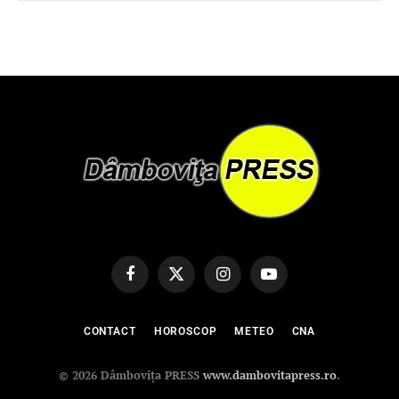
Facebook
X
Instagram
YouTube
(Twitter)
CONTACT
HOROSCOP
METEO
CNA
© 2026 Dâmbovița PRESS
www.dambovitapress.ro
.