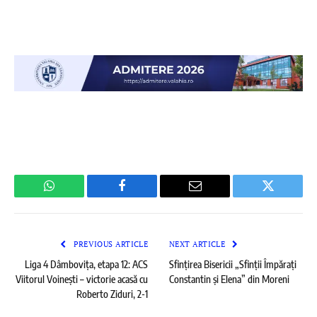
WhatsApp
Facebook
Email
Twitter
PREVIOUS ARTICLE
NEXT ARTICLE
Liga 4 Dâmbovița, etapa 12: ACS
Sfințirea Bisericii „Sfinții Împărați
Viitorul Voinești – victorie acasă cu
Constantin și Elena” din Moreni
Roberto Ziduri, 2-1