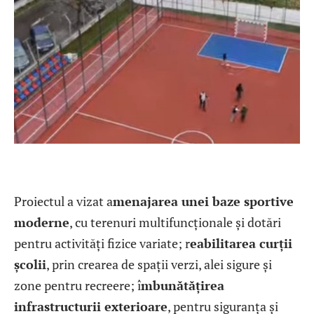
Proiectul a vizat a
menajarea unei baze sportive
moderne
, cu terenuri multifuncționale și dotări
pentru activități fizice variate; r
eabilitarea curții
școlii
, prin crearea de spații verzi, alei sigure și
zone pentru recreere; î
mbunătățirea
infrastructurii exterioare
, pentru siguranța și