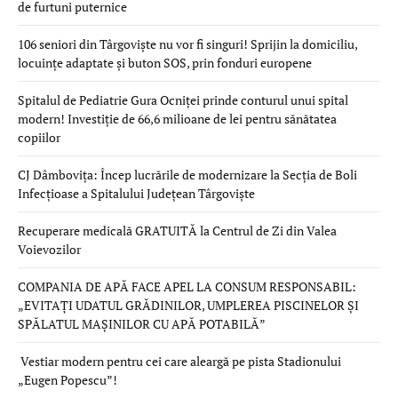
de furtuni puternice
106 seniori din Târgoviște nu vor fi singuri! Sprijin la domiciliu,
locuințe adaptate și buton SOS, prin fonduri europene
Spitalul de Pediatrie Gura Ocniței prinde conturul unui spital
modern! Investiție de 66,6 milioane de lei pentru sănătatea
copiilor
CJ Dâmbovița: Încep lucrările de modernizare la Secția de Boli
Infecțioase a Spitalului Județean Târgoviște
Recuperare medicală GRATUITĂ la Centrul de Zi din Valea
Voievozilor
COMPANIA DE APĂ FACE APEL LA CONSUM RESPONSABIL:
„EVITAȚI UDATUL GRĂDINILOR, UMPLEREA PISCINELOR ȘI
SPĂLATUL MAȘINILOR CU APĂ POTABILĂ”
Vestiar modern pentru cei care aleargă pe pista Stadionului
„Eugen Popescu”!