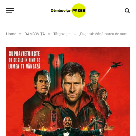
»
»
»
Home
DÂMBOVIȚA
Târgoviște
„Fugarul: Vânătoarea de oameni” – adrenalina pură ajunge pe ecranele din Târgoviște