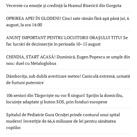
Vecernie cu emoție și credință la Hramul Bisericii din Gorgota
OPRIREA APEI ÎN GLODENI! Cinci sate rămân fără apă până joi, 6
august, la ora 14:00
ANUNȚ IMPORTANT PENTRU LOCUITORII ORAȘULUI TITU! Se
fac lucrări de dezinsecție în perioada 10–15 august
CHINDIA, START ACASĂ! Duminică, Eugen Popescu se umple din
nou: duel cu Metaloglobus
Dâmbovița, sub dublă avertizare meteo! Caniculă extremă, urmată
de furtuni puternice
106 seniori din Târgoviște nu vor fi singuri! Sprijin la domiciliu,
locuințe adaptate și buton SOS, prin fonduri europene
Spitalul de Pediatrie Gura Ocniței prinde conturul unui spital
modern! Investiție de 66,6 milioane de lei pentru sănătatea
copiilor