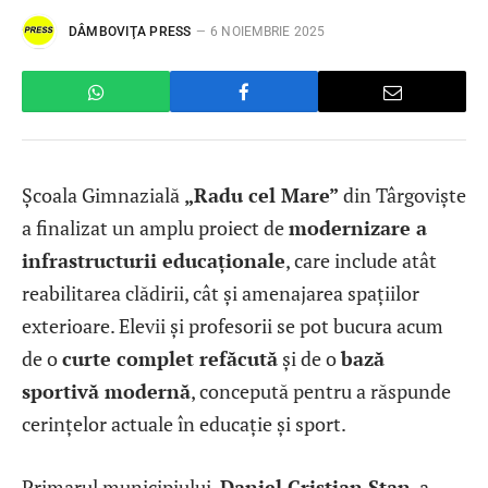
DÂMBOVIŢA PRESS
6 NOIEMBRIE 2025
Școala Gimnazială
„Radu cel Mare”
din Târgoviște
a finalizat un amplu proiect de
modernizare a
infrastructurii educaționale
, care include atât
reabilitarea clădirii, cât și amenajarea spațiilor
exterioare. Elevii și profesorii se pot bucura acum
de o
curte complet refăcută
și de o
bază
sportivă modernă
, concepută pentru a răspunde
cerințelor actuale în educație și sport.
Primarul municipiului,
Daniel Cristian Stan
, a