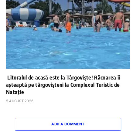
Litoralul de acasă este la Târgoviște! Răcoarea îi
așteaptă pe târgovișteni la Complexul Turistic de
Natație
5 AUGUST 2026
ADD A COMMENT