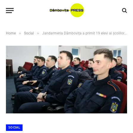
»
»
Home
Social
Jandarmeria Dâmbovița a primit 19 elevi ai școlilor militare de subofițeri jandarmi din Drăgășani și Fălticeni, care vor efectua stagiul de practică până pe 24 iulie 2026
SOCIAL