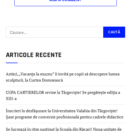
ARTICOLE RECENTE
Astăzi, „Vacanța la muzeu” îi invită pe copii să descopere lumea
sculpturii, la Curtea Domnească
CUPA CARTIERELOR revine la Târgoviște! Se pregătește ediția a
XIII-a
Înscrieri în desfășurare la Universitatea Valahia din Târgoviște!
Șase programe de conversie profesională pentru cadrele didactice
Se lucrează în ritm susținut la Școala din Răcari! Noua unitate de