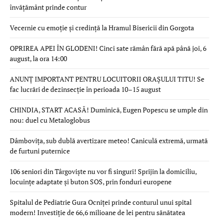
învățământ prinde contur
Vecernie cu emoție și credință la Hramul Bisericii din Gorgota
OPRIREA APEI ÎN GLODENI! Cinci sate rămân fără apă până joi, 6
august, la ora 14:00
ANUNȚ IMPORTANT PENTRU LOCUITORII ORAȘULUI TITU! Se
fac lucrări de dezinsecție în perioada 10–15 august
CHINDIA, START ACASĂ! Duminică, Eugen Popescu se umple din
nou: duel cu Metaloglobus
Dâmbovița, sub dublă avertizare meteo! Caniculă extremă, urmată
de furtuni puternice
106 seniori din Târgoviște nu vor fi singuri! Sprijin la domiciliu,
locuințe adaptate și buton SOS, prin fonduri europene
Spitalul de Pediatrie Gura Ocniței prinde conturul unui spital
modern! Investiție de 66,6 milioane de lei pentru sănătatea