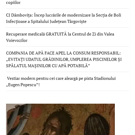
copiilor
CJ Dâmbovița: Încep lucrările de modernizare la Secția de Boli
Infecțioase a Spitalului Județean Târgoviște
Recuperare medicală GRATUITĂ la Centrul de Zi din Valea
Voievozilor
COMPANIA DE APĂ FACE APEL LA CONSUM RESPONSABIL:
„EVITAȚI UDATUL GRĂDINILOR, UMPLEREA PISCINELOR ȘI
SPĂLATUL MAȘINILOR CU APĂ POTABILĂ”
Vestiar modern pentru cei care aleargă pe pista Stadionului
„Eugen Popescu”!