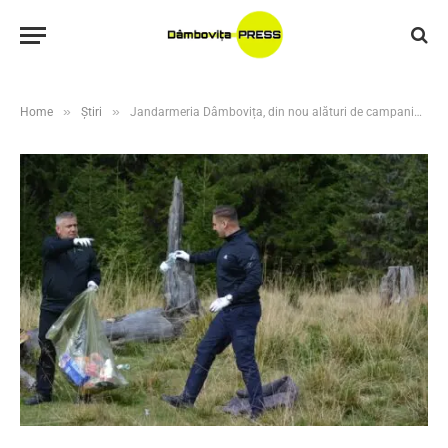
»
»
Home
Știri
Jandarmeria Dâmbovița, din nou alături de campania „Let’s Do It, Romania!”