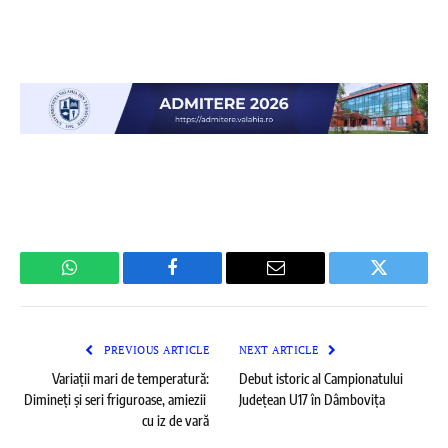
WhatsApp
Facebook
Email
Twitter
PREVIOUS ARTICLE
NEXT ARTICLE
Variații mari de temperatură:
Debut istoric al Campionatului
Dimineți și seri friguroase, amiezii
Județean U17 în Dâmbovița
cu iz de vară