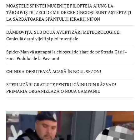
MOAȘTELE SFINTEI MUCENIȚE FILOFTEIA AJUNG LA
TÂRGOVIȘTE! ZECI DE MII DE CREDINCIOȘI SUNT AȘTEPTAȚI
LA SĂRBĂTOAREA SFÂNTULUI IERARH NIFON
DÂMBOVIȚA, SUB DOUĂ AVERTIZĂRI METEOROLOGICE!
Caniculă dar și vijelii și ploi torențiale
Spider-Man vă așteaptă la chioșcul de ziare de pe Strada Gării –
zona Podului de la Pavcom!
CHINDIA DEBUTEAZĂ ACASĂ ÎN NOUL SEZON!
STERILIZĂRI GRATUITE PENTRU CÂINII DIN RĂZVAD!
PRIMĂRIA ORGANIZEAZĂ O NOUĂ CAMPANIE