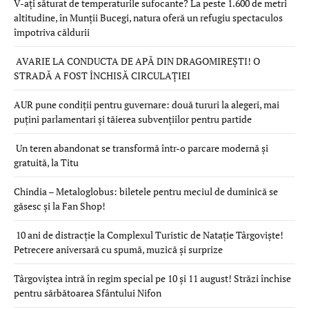
V-ați săturat de temperaturile sufocante? La peste 1.600 de metri
altitudine, în Munții Bucegi, natura oferă un refugiu spectaculos
împotriva căldurii
AVARIE LA CONDUCTA DE APĂ DIN DRAGOMIREȘTI! O
STRADĂ A FOST ÎNCHISĂ CIRCULAȚIEI
AUR pune condiții pentru guvernare: două tururi la alegeri, mai
puțini parlamentari și tăierea subvențiilor pentru partide
Un teren abandonat se transformă într-o parcare modernă și
gratuită, la Titu
Chindia – Metaloglobus: biletele pentru meciul de duminică se
găsesc și la Fan Shop!
10 ani de distracție la Complexul Turistic de Natație Târgoviște!
Petrecere aniversară cu spumă, muzică și surprize
Târgoviștea intră în regim special pe 10 și 11 august! Străzi închise
pentru sărbătoarea Sfântului Nifon