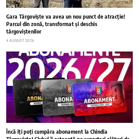
Gara Târgoviște va avea un nou punct de atracție!
Parcul din zonă, transformat și deschis
târgoviștenilor
4 AUGUST 2026
Încă îți poți cumpăra abonament la Chindia
Târgoviște! Clubul îi așteaptă pe suporteri alături de