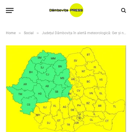
»
»
Home
Social
Județul Dâmbovița în alertă meteorologică: Ger și ninsori viscolite