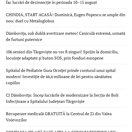
fac lucrări de dezinsecție în perioada 10–15 august
CHINDIA, START ACASĂ! Duminică, Eugen Popescu se umple din
nou: duel cu Metaloglobus
Dâmbovița, sub dublă avertizare meteo! Caniculă extremă, urmată
de furtuni puternice
106 seniori din Târgoviște nu vor fi singuri! Sprijin la domiciliu,
locuințe adaptate și buton SOS, prin fonduri europene
Spitalul de Pediatrie Gura Ocniței prinde conturul unui spital
modern! Investiție de 66,6 milioane de lei pentru sănătatea
copiilor
CJ Dâmbovița: Încep lucrările de modernizare la Secția de Boli
Infecțioase a Spitalului Județean Târgoviște
Recuperare medicală GRATUITĂ la Centrul de Zi din Valea
Voievozilor