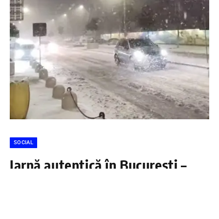
SOCIAL
Iarnă autentică în București –
circulație în condiții de iarnă
DÂMBOVIŢA PRESS
2 FEBRUARIE 2026