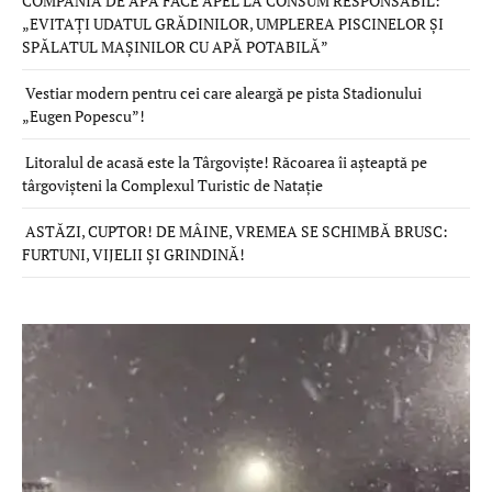
COMPANIA DE APĂ FACE APEL LA CONSUM RESPONSABIL:
„EVITAȚI UDATUL GRĂDINILOR, UMPLEREA PISCINELOR ȘI
SPĂLATUL MAȘINILOR CU APĂ POTABILĂ”
Vestiar modern pentru cei care aleargă pe pista Stadionului
„Eugen Popescu”!
Litoralul de acasă este la Târgoviște! Răcoarea îi așteaptă pe
târgovișteni la Complexul Turistic de Natație
ASTĂZI, CUPTOR! DE MÂINE, VREMEA SE SCHIMBĂ BRUSC:
FURTUNI, VIJELII ȘI GRINDINĂ!