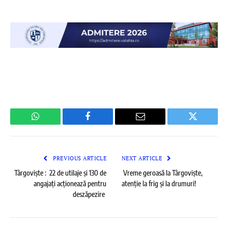
WhatsApp
Facebook
Email
Twitter
PREVIOUS ARTICLE
NEXT ARTICLE
Târgoviște : 22 de utilaje și 130 de
Vreme geroasă la Târgoviște,
angajați acționează pentru
atenție la frig și la drumuri!
deszăpezire