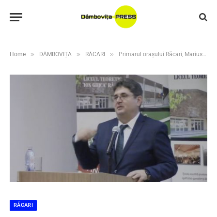
»
»
»
Home
DÂMBOVIȚA
RĂCARI
Primarul orașului Răcari, Marius Caravețeanu, despre respect, unitate și sensul imnului național
RĂCARI