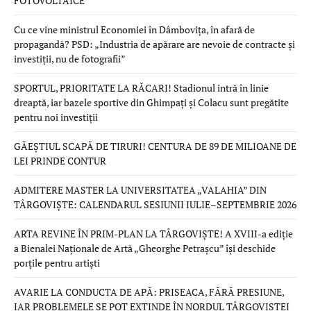
FOTOVOLTAICE
Cu ce vine ministrul Economiei în Dâmbovița, în afară de
propagandă? PSD: „Industria de apărare are nevoie de contracte și
investiții, nu de fotografii”
SPORTUL, PRIORITATE LA RĂCARI! Stadionul intră în linie
dreaptă, iar bazele sportive din Ghimpați și Colacu sunt pregătite
pentru noi investiții
GĂEȘTIUL SCAPĂ DE TIRURI! CENTURA DE 89 DE MILIOANE DE
LEI PRINDE CONTUR
ADMITERE MASTER LA UNIVERSITATEA „VALAHIA” DIN
TÂRGOVIȘTE: CALENDARUL SESIUNII IULIE–SEPTEMBRIE 2026
ARTA REVINE ÎN PRIM-PLAN LA TÂRGOVIȘTE! A XVIII-a ediție
a Bienalei Naționale de Artă „Gheorghe Petrașcu” își deschide
porțile pentru artiști
AVARIE LA CONDUCTA DE APĂ: PRISEACA, FĂRĂ PRESIUNE,
IAR PROBLEMELE SE POT EXTINDE ÎN NORDUL TÂRGOVIȘTEI