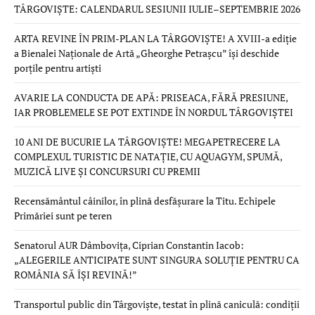
TÂRGOVIȘTE: CALENDARUL SESIUNII IULIE–SEPTEMBRIE 2026
ARTA REVINE ÎN PRIM-PLAN LA TÂRGOVIȘTE! A XVIII-a ediție
a Bienalei Naționale de Artă „Gheorghe Petrașcu” își deschide
porțile pentru artiști
AVARIE LA CONDUCTA DE APĂ: PRISEACA, FĂRĂ PRESIUNE,
IAR PROBLEMELE SE POT EXTINDE ÎN NORDUL TÂRGOVIȘTEI
10 ANI DE BUCURIE LA TÂRGOVIȘTE! MEGAPETRECERE LA
COMPLEXUL TURISTIC DE NATAȚIE, CU AQUAGYM, SPUMĂ,
MUZICĂ LIVE ȘI CONCURSURI CU PREMII
Recensământul câinilor, în plină desfășurare la Titu. Echipele
Primăriei sunt pe teren
Senatorul AUR Dâmbovița, Ciprian Constantin Iacob:
„ALEGERILE ANTICIPATE SUNT SINGURA SOLUȚIE PENTRU CA
ROMÂNIA SĂ ÎȘI REVINĂ!”
Transportul public din Târgoviște, testat în plină caniculă: condiții