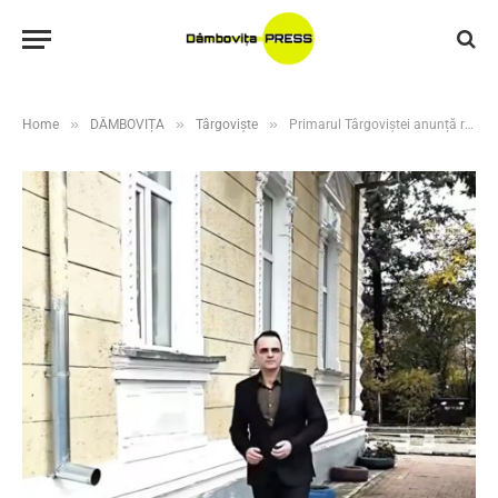
»
»
»
Home
DÂMBOVIȚA
Târgoviște
Primarul Târgoviștei anunță reabilitarea Grădiniței „Carmen Sylva”