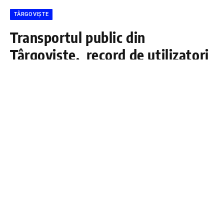
TÂRGOVIȘTE
Transportul public din
Târgoviște, record de utilizatori
și facilități pentru elevi
DÂMBOVIŢA PRESS
11 NOIEMBRIE 2025
Transportul public din
municipiul
Târgoviște
continuă să câștige
popularitate. În
octombrie 2025
, autobuzele
operate de
Primăria Municipiului Târgoviște
au