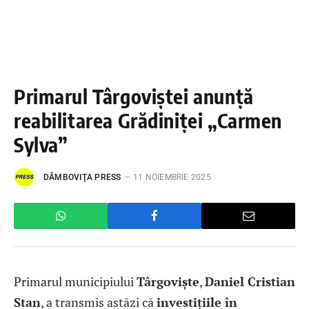
Primarul Târgoviștei anunță
reabilitarea Grădiniței „Carmen
Sylva”
DÂMBOVIŢA PRESS
11 NOIEMBRIE 2025
Primarul municipiului
Târgoviște
,
Daniel Cristian
Stan
, a transmis astăzi că
investițiile în