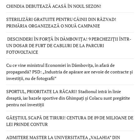
CHINDIA DEBUTEAZĂ ACASĂ ÎN NOUL SEZON!
STERILIZĂRI GRATUITE PENTRU CÂINII DIN RĂZVAD!
PRIMĂRIA ORGANIZEAZĂ O NOUĂ CAMPANIE
DESCINDERI ÎN FORȚĂ ÎN DÂMBOVIȚA! 9 PERCHEZIȚII ÎNTR-
UN DOSAR DE FURT DE CABLURI DE LA PARCURI
FOTOVOLTAICE
Cu ce vine ministrul Economiei în Dâmbovița, în afară de
propagandă? PSD: „Industria de apărare are nevoie de contracte și
investiții, nu de fotografii”
SPORTUL, PRIORITATE LA RĂCARI! Stadionul intră în linie
dreaptă, iar bazele sportive din Ghimpați și Colacu sunt pregătite
pentru noi investiții
GĂEȘTIUL SCAPĂ DE TIRURI! CENTURA DE 89 DE MILIOANE DE
LEI PRINDE CONTUR
ADMITERE MASTER LA UNIVERSITATEA „VALAHIA” DIN